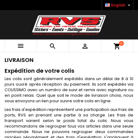

English
0



shopping_cart
LIVRAISON
Expédition de votre colis
Les colis sont généralement expédiés dans un délai de 8 à 10
jours ouvré après réception du paiement. Ils sont expédiés via
COLISSIMO avec un numéro de suivi et remis avec signature ou
en point relais. Quel que soit le mode de livraison choisi, nous
vous envoyons un lien pour suivre votre colis en ligne.
Les frais d'expédition représentent une participation aux frais de
ports, RVS en prenant une partie à sa charge. Les frais de
transport varient selon le poids total du colis. Nous vous
recommandons de regrouper tous vos articles dans une seule
commande. Nous ne pouvons regrouper deux commandes
placées séparément et des frais d'expédition s'appliquent à