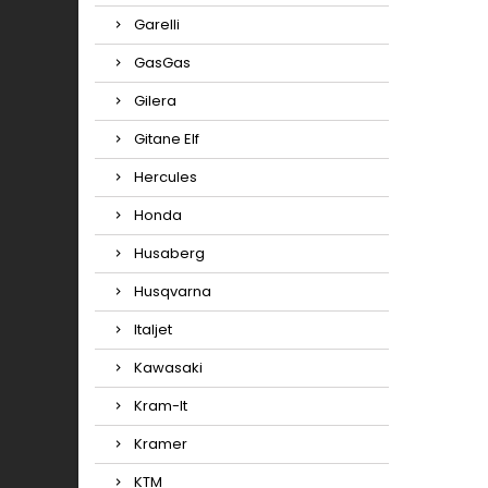
Garelli
GasGas
Gilera
Gitane Elf
Hercules
Honda
Husaberg
Husqvarna
Italjet
Kawasaki
Kram-It
Kramer
KTM