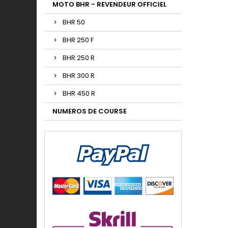
MOTO BHR - REVENDEUR OFFICIEL
BHR 50
BHR 250 F
BHR 250 R
BHR 300 R
BHR 450 R
NUMEROS DE COURSE