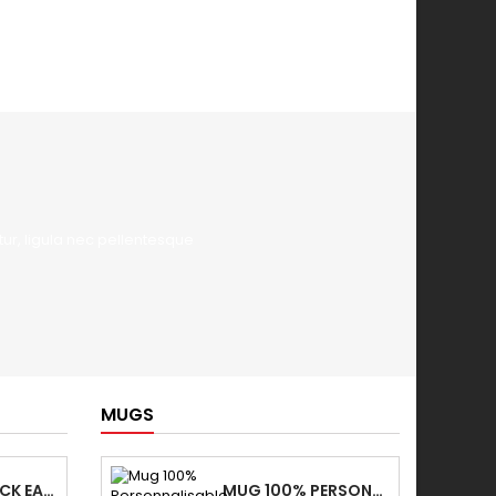
ur, ligula nec pellentesque
MUGS
TENTE PADDOCK EASY-UP 3X3 ECO 100%...
MUG 100% PERSONNALISABLE