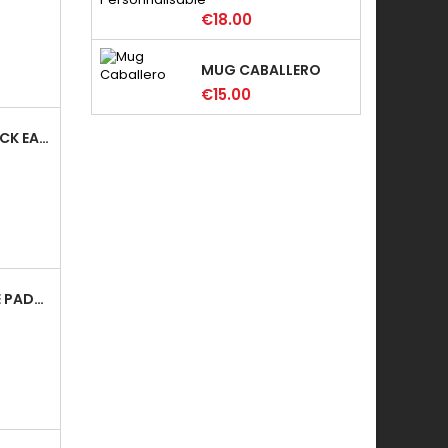
€18.00
MUG CABALLERO
€15.00
TENTE PADDOCK EASY-UP 3X3 LUX 100%...
TOIT DE TENTE PADDOCK EASY-UP SANS...