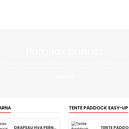
Parallax banner
, consectetur adipiscing elit. Etiam ac posuere quam. Proin consectet
viverra, nisi nulla pellentesque est, ut iaculis orci turpis ut nibh.
SEE MORE
ARNA
TENTE PADDOCK EASY-UP
DRAPEAU HVA PERNOD