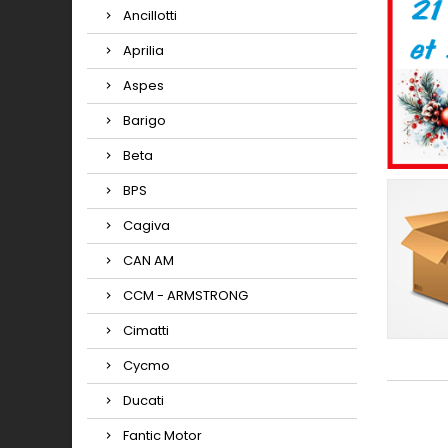
Ancillotti
Aprilia
Aspes
Barigo
Beta
BPS
Cagiva
CAN AM
CCM - ARMSTRONG
Cimatti
Cycmo
Ducati
Fantic Motor