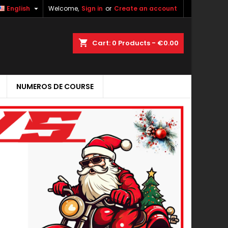

English
Welcome,
Sign in
or
Create an account
shopping_cart
Cart:
0
Products - €0.00
NUMEROS DE COURSE