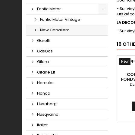
pour fair
- Sur vin
Fantic Motor
Kits déco
Fantic Motor Vintage
LA DECO
New Caballero
- Sur vin
Garelli
16 OTH
GasGas
Gilera
New
Gitane Elf
COP
FONDS
Hercules
DE
Honda
Husaberg
Husqvarna
Italjet