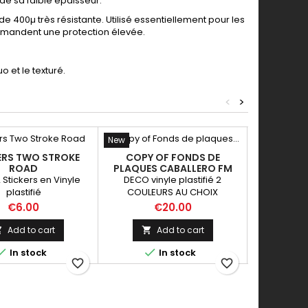
de sa faible épaisseur.
de 400µ très résistante. Utilisé essentiellement pour les
 demandent une protection élevée.
o et le texturé.
<
>
New
ERS TWO STROKE
COPY OF FONDS DE
DECO S
ROAD
PLAQUES CABALLERO FM
C
2 Stickers en Vinyle
DECO vinyle plastifié 2
Vinyl tei
plastifié
COULEURS AU CHOIX
Price
Price
P
€6.00
€20.00
Add to cart
Add to cart






In stock
In stock
favorite_border
favorite_border