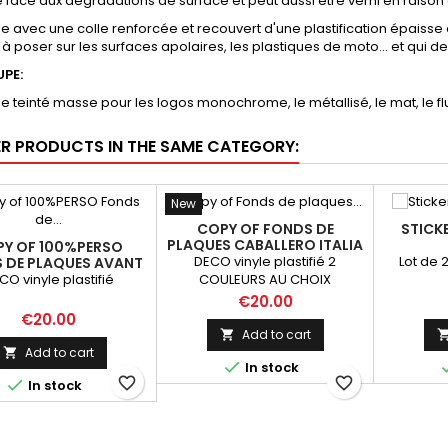
e face aux dégradations de surface et peut aussi être verni en raison 
yle avec une colle renforcée et recouvert d'une plastification épaisse 
 à poser sur les surfaces apolaires, les plastiques de moto... et qui
UPE:
yle teinté masse pour les logos monochrome, le métallisé, le mat, le flu
ER PRODUCTS IN THE SAME CATEGORY:
New
COPY OF FONDS DE
STICK
PLAQUES CABALLERO ITALIA
Y OF 100%PERSO
125
DECO vinyle plastifié 2
Lot de 
 DE PLAQUES AVANT
CABALLERO
CO vinyle plastifié
COULEURS AU CHOIX
Price
€20.00
Price
€20.00
Add to cart

Add to cart


In stock
favorite_border
favorite_border

In stock