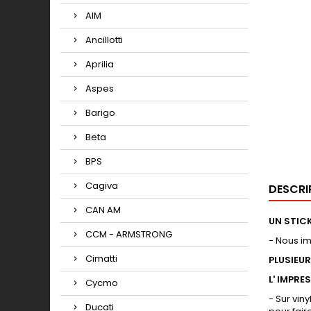
AIM
Ancillotti
Aprilia
Aspes
Barigo
Beta
BPS
Cagiva
DESCRI
CAN AM
UN STICK
CCM - ARMSTRONG
- Nous i
Cimatti
PLUSIEU
L' IMPRE
Cycmo
- Sur vin
Ducati