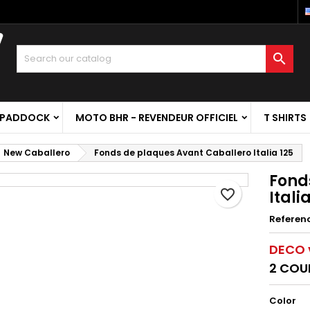

 PADDOCK
MOTO BHR - REVENDEUR OFFICIEL
T SHIRTS
New Caballero
Fonds de plaques Avant Caballero Italia 125
Fond
favorite_border
Itali
Referen
DECO v
2 COU
Color