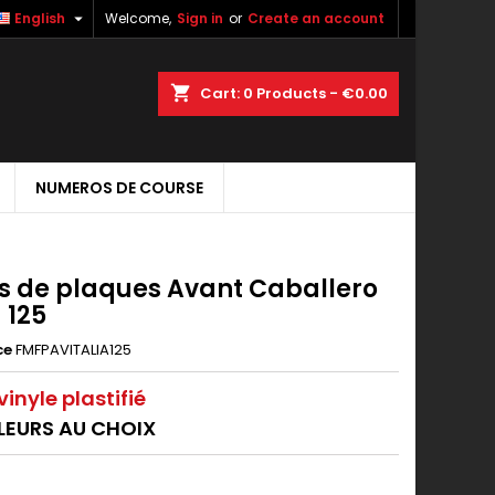

English
Welcome,
Sign in
or
Create an account
shopping_cart
Cart:
0
Products - €0.00
NUMEROS DE COURSE
s de plaques Avant Caballero
a 125
ce
FMFPAVITALIA125
inyle plastifié
LEURS AU CHOIX