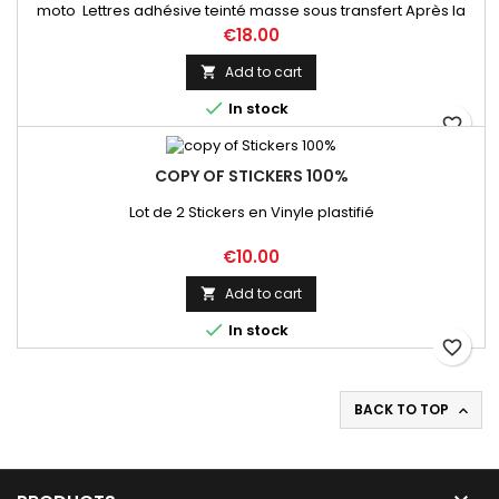
moto Lettres adhésive teinté masse sous transfert Après la
commande, envoyez nous un mail afin de valider les
Price
€18.00
numéros, couleur et dimensions . Vous recevrez une
maquette de validation qui précèdera l'envoi
Add to cart


In stock
favorite_border
COPY OF STICKERS 100%
Lot de 2 Stickers en Vinyle plastifié
Price
€10.00
Add to cart


In stock
favorite_border
BACK TO TOP
