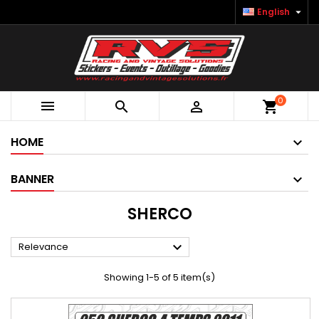

English
0



shopping_cart
HOME
BANNER
SHERCO

Relevance
Showing 1-5 of 5 item(s)