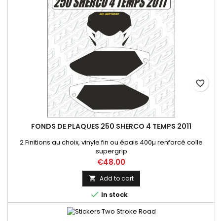
favorite_border
FONDS DE PLAQUES 250 SHERCO 4 TEMPS 2011
2 Finitions au choix, vinyle fin ou épais 400µ renforcé colle
supergrip
Price
€48.00
Add to cart


In stock