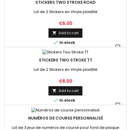
STICKERS TWO STROKE ROAD
Lot de 2 Stickers en Vinyle plastifié
Price
€6.00
Add to cart


In stock
favorite_border
STICKERS TWO STROKE TT
Lot de 2 Stickers en Vinyle plastifié
Price
€6.00
Add to cart


In stock
favorite_border
NUMÉROS DE COURSE PERSONNALISÉ
Lot de 3 jeux de numéros de course pour fond de plaque