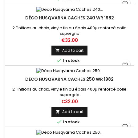
favorite_border
DÉCO HUSQVARNA CACHES 240 WR 1982
2 Finitions au choix, vinyle fin ou épais 400µ renforcé colle
supergrip
Price
€32.00
Add to cart


In stock
favorite_border
DÉCO HUSQVARNA CACHES 250 WR 1982
2 Finitions au choix, vinyle fin ou épais 400µ renforcé colle
supergrip
Price
€32.00
Add to cart


In stock
favorite_border