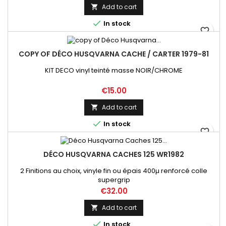
Add to cart


In stock
favorite_border
COPY OF DÉCO HUSQVARNA CACHE / CARTER 1979-81
KIT DECO vinyl teinté masse NOIR/CHROME
Price
€15.00
Add to cart


In stock
favorite_border
DÉCO HUSQVARNA CACHES 125 WR1982
2 Finitions au choix, vinyle fin ou épais 400µ renforcé colle
supergrip
Price
€32.00
Add to cart


In stock