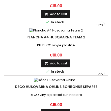
Price
€18.00
Add to cart


In stock
favorite_border
PLANCHA A4 HUSQVARNA TEAM 2
KIT DECO vinyle plastifié
Price
€18.00
Add to cart


In stock
favorite_border
DÉCO HUSQVARNA OHLINS BONBONNE SÉPARÉE
DECO vinyle plastifié sur incolore
Price
€15.00