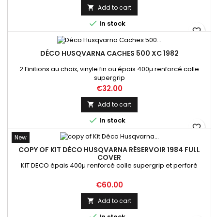
Add to cart


In stock
favorite_border
DÉCO HUSQVARNA CACHES 500 XC 1982
2 Finitions au choix, vinyle fin ou épais 400µ renforcé colle
supergrip
Price
€32.00
Add to cart


In stock
favorite_border
New
COPY OF KIT DÉCO HUSQVARNA RÉSERVOIR 1984 FULL
COVER
KIT DECO épais 400µ renforcé colle supergrip et perforé
Price
€60.00
Add to cart


In stock