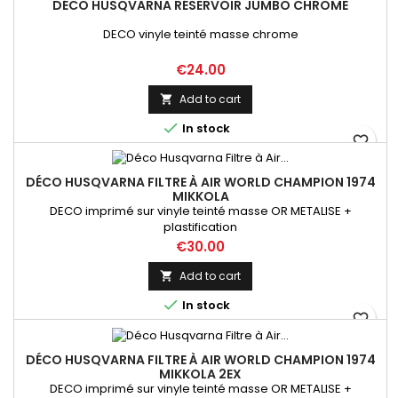
DÉCO HUSQVARNA RÉSERVOIR JUMBO CHROME
DECO vinyle teinté masse chrome
Price
€24.00
Add to cart


In stock
favorite_border
DÉCO HUSQVARNA FILTRE À AIR WORLD CHAMPION 1974
MIKKOLA
DECO imprimé sur vinyle teinté masse OR METALISE +
plastification
Price
€30.00
Add to cart


In stock
favorite_border
DÉCO HUSQVARNA FILTRE À AIR WORLD CHAMPION 1974
MIKKOLA 2EX
DECO imprimé sur vinyle teinté masse OR METALISE +