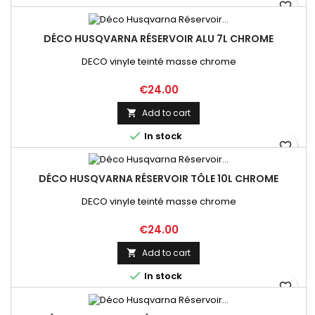
favorite_border
DÉCO HUSQVARNA RÉSERVOIR ALU 7L CHROME
DECO vinyle teinté masse chrome
Price
€24.00
Add to cart


In stock
favorite_border
DÉCO HUSQVARNA RÉSERVOIR TÔLE 10L CHROME
DECO vinyle teinté masse chrome
Price
€24.00
Add to cart


In stock
favorite_border