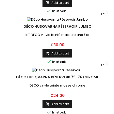
Add to cart


In stock
favorite_border
DÉCO HUSQVARNA RÉSERVOIR JUMBO
KIT DECO vinyle teinté masse blanc / or
Price
€30.00
Add to cart


In stock
favorite_border
DÉCO HUSQVARNA RÉSERVOIR 75-76 CHROME
DECO vinyle teinté masse chrome
Price
€24.00
Add to cart


In stock