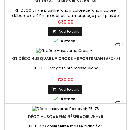
KIT DÉCO HUSKY VIKING 68-69
KIT DECO vinyle plastifié fond incolore Le fond incolore
déborde de 0,5mm extérieur du marquage pour plus de
tenue
Price
€30.00
Add to cart


In stock
favorite_border
KIT DÉCO HUSQVARNA CROSS - SPORTSMAN 1970-71
KIT DECO vinyle teinté masse blanc
Price
€30.00
Add to cart


In stock
favorite_border
DÉCO HUSQVARNA RÉSERVOIR 75-76
KIT DECO vinyle teinté masse blanc / or