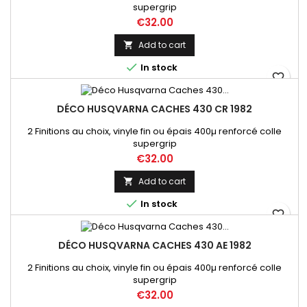
supergrip
Price
€32.00
Add to cart


In stock
favorite_border
DÉCO HUSQVARNA CACHES 430 CR 1982
2 Finitions au choix, vinyle fin ou épais 400µ renforcé colle
supergrip
Price
€32.00
Add to cart


In stock
favorite_border
DÉCO HUSQVARNA CACHES 430 AE 1982
2 Finitions au choix, vinyle fin ou épais 400µ renforcé colle
supergrip
Price
€32.00