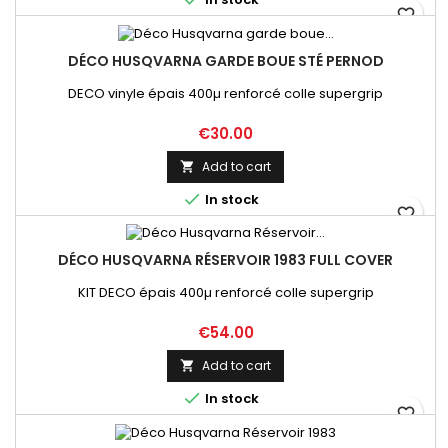
favorite_border
DÉCO HUSQVARNA GARDE BOUE STÉ PERNOD
DECO vinyle épais 400µ renforcé colle supergrip
Price
€30.00
Add to cart


In stock
favorite_border
DÉCO HUSQVARNA RÉSERVOIR 1983 FULL COVER
KIT DECO épais 400µ renforcé colle supergrip
Price
€54.00
Add to cart


In stock
favorite_border