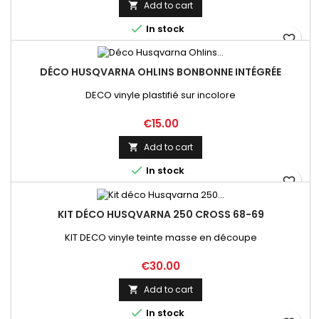
Add to cart


In stock
favorite_border
DÉCO HUSQVARNA OHLINS BONBONNE INTÉGRÉE
DECO vinyle plastifié sur incolore
Price
€15.00
Add to cart


In stock
favorite_border
KIT DÉCO HUSQVARNA 250 CROSS 68-69
KIT DECO vinyle teinte masse en découpe
Price
€30.00
Add to cart


In stock