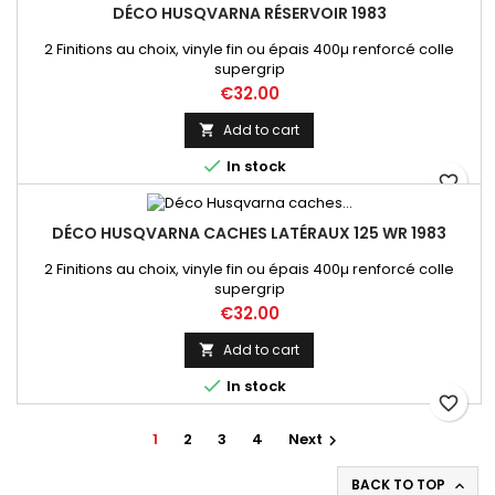
DÉCO HUSQVARNA RÉSERVOIR 1983
2 Finitions au choix, vinyle fin ou épais 400µ renforcé colle
supergrip
Price
€32.00
Add to cart


In stock
favorite_border
DÉCO HUSQVARNA CACHES LATÉRAUX 125 WR 1983
2 Finitions au choix, vinyle fin ou épais 400µ renforcé colle
supergrip
Price
€32.00
Add to cart


In stock
favorite_border
1
2
3
4
Next

BACK TO TOP
