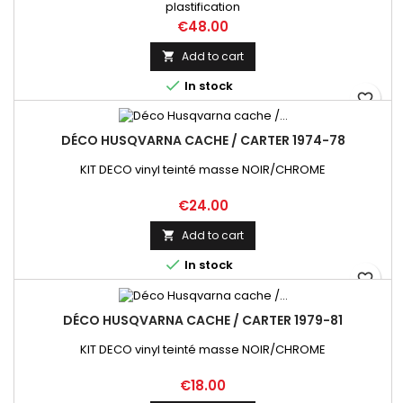
plastification
Price
€48.00
Add to cart


In stock
favorite_border
DÉCO HUSQVARNA CACHE / CARTER 1974-78
KIT DECO vinyl teinté masse NOIR/CHROME
Price
€24.00
Add to cart


In stock
favorite_border
DÉCO HUSQVARNA CACHE / CARTER 1979-81
KIT DECO vinyl teinté masse NOIR/CHROME
Price
€18.00