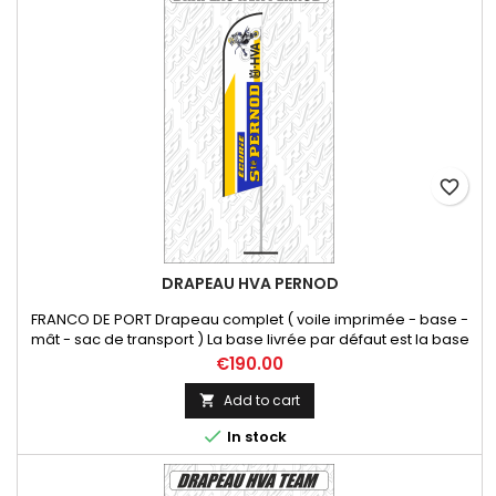
favorite_border
DRAPEAU HVA PERNOD
FRANCO DE PORT Drapeau complet ( voile imprimée - base -
mât - sac de transport ) La base livrée par défaut est la base
spéciale roue véhicule. vous pouvez en changer soit par une
Price
€190.00
base carré 4Kg, soit une 12Kg.
Add to cart


In stock