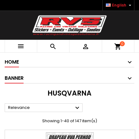

English
0



shopping_cart
HOME
BANNER
HUSQVARNA

Relevance
Showing 1-40 of 147 item(s)