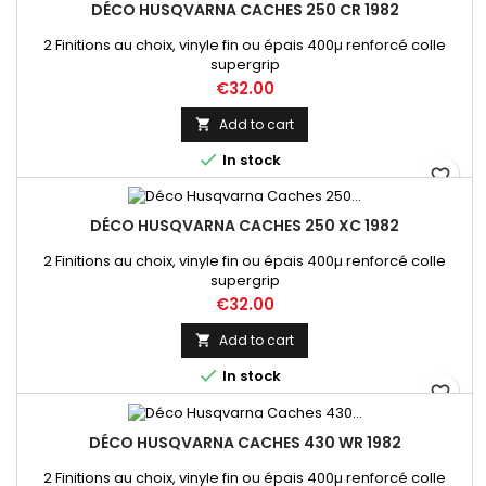
DÉCO HUSQVARNA CACHES 250 CR 1982
2 Finitions au choix, vinyle fin ou épais 400µ renforcé colle
supergrip
Price
€32.00
Add to cart


In stock
favorite_border
DÉCO HUSQVARNA CACHES 250 XC 1982
2 Finitions au choix, vinyle fin ou épais 400µ renforcé colle
supergrip
Price
€32.00
Add to cart


In stock
favorite_border
DÉCO HUSQVARNA CACHES 430 WR 1982
2 Finitions au choix, vinyle fin ou épais 400µ renforcé colle