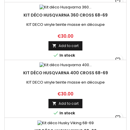
favorite_border
KIT DÉCO HUSQVARNA 360 CROSS 68-69
KIT DECO vinyle teinte masse en découpe
Price
€30.00
Add to cart


In stock
favorite_border
KIT DÉCO HUSQVARNA 400 CROSS 68-69
KIT DECO vinyle teinte masse en découpe
Price
€30.00
Add to cart


In stock
favorite_border