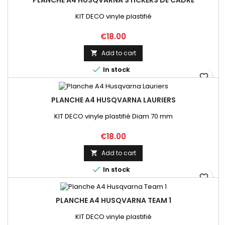
KIT DECO vinyle plastifié
Price
€18.00
Add to cart


In stock
favorite_border
PLANCHE A4 HUSQVARNA LAURIERS
KIT DECO vinyle plastifié Diam 70 mm
Price
€18.00
Add to cart


In stock
favorite_border
PLANCHE A4 HUSQVARNA TEAM 1
KIT DECO vinyle plastifié