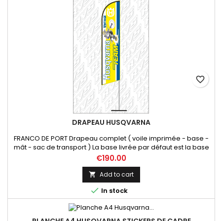
favorite_border
DRAPEAU HUSQVARNA
FRANCO DE PORT Drapeau complet ( voile imprimée - base -
mât - sac de transport ) La base livrée par défaut est la base
spéciale roue véhicule. vous pouvez en changer soit par une
Price
€190.00
base carré 4Kg, soit une 12Kg.
Add to cart


In stock
PLANCHE A4 HUSQVARNA STICKERS DE CADRE