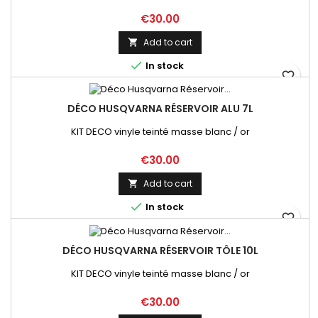
Price
€30.00
Add to cart


In stock
favorite_border
DÉCO HUSQVARNA RÉSERVOIR ALU 7L
KIT DECO vinyle teinté masse blanc / or
Price
€30.00
Add to cart


In stock
favorite_border
DÉCO HUSQVARNA RÉSERVOIR TÔLE 10L
KIT DECO vinyle teinté masse blanc / or
Price
€30.00