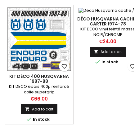
DÉCO HUSQVARNA CACHE /
CARTER 1974-78
KIT DECO vinyl teinté masse
NOIR/CHROME
Price
€24.00
Add to cart


In stock
favorite_border
favorite_border
KIT DÉCO 400 HUSQVARNA
1987-88
KIT DECO épais 400µ renforcé
colle supergrip
Price
€66.00
Add to cart


In stock