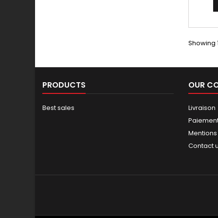
dimensi
lors d
Showing 1
PRODUCTS
OUR C
Best sales
Livraison
Paiement
Mentions
Contact 