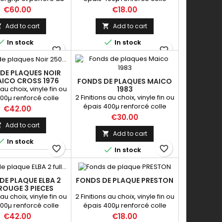
au du réservoir
supergrip
Price
Price
€60.00
€18.00
Add to cart
Add to cart




In stock
In stock
favorite_border
favorite_border
DE PLAQUES NOIR
AICO CROSS 1976
FONDS DE PLAQUES MAICO
 au choix, vinyle fin ou
1983
2 Finitions au choix, vinyle fin ou
00µ renforcé colle
épais 400µ renforcé colle
supergrip
Price
€42.00
supergrip
Price
€30.00
Add to cart

Add to cart


In stock
favorite_border
favorite_border

In stock
DE PLAQUE ELBA 2
FONDS DE PLAQUE PRESTON
ROUGE 3 PIECES
 au choix, vinyle fin ou
2 Finitions au choix, vinyle fin ou
00µ renforcé colle
épais 400µ renforcé colle
supergrip
supergrip
Price
Price
€42.00
€18.00