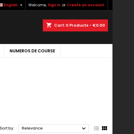

English
Welcome,
Sign in
or
Create an account
shopping_cart
Cart:
0
Products - €0.00
NUMEROS DE COURSE



Sort by:
Relevance