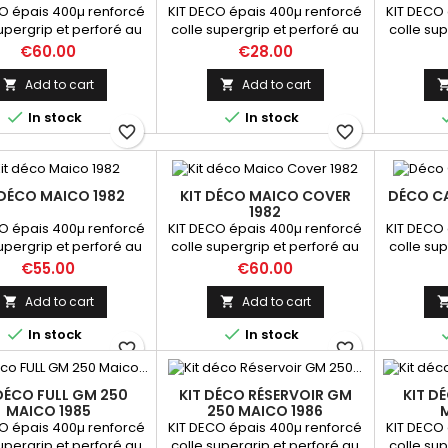
O épais 400µ renforcé
KIT DECO épais 400µ renforcé
KIT DECO 
upergrip et perforé au
colle supergrip et perforé au
colle sup
veau du réservoir
niveau du réservoir
nive
Price
Price
€60.00
€28.00
Add to cart
Add to cart




In stock
In stock
favorite_border
favorite_border
 DÉCO MAICO 1982
KIT DÉCO MAICO COVER
DÉCO C
1982
O épais 400µ renforcé
KIT DECO épais 400µ renforcé
KIT DECO 
upergrip et perforé au
colle supergrip et perforé au
colle sup
veau du réservoir
niveau du réservoir
nive
Price
Price
€55.00
€60.00
Add to cart
Add to cart




In stock
In stock
favorite_border
favorite_border
 DÉCO FULL GM 250
KIT DÉCO RÉSERVOIR GM
KIT D
MAICO 1985
250 MAICO 1986
O épais 400µ renforcé
KIT DECO épais 400µ renforcé
KIT DECO 
upergrip et perforé au
colle supergrip et perforé au
colle sup