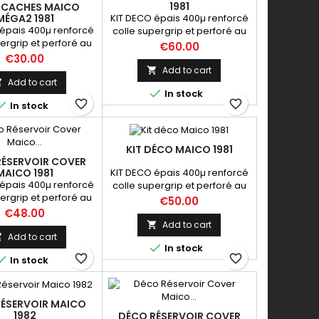
1981
 CACHES MAICO
KIT DECO épais 400µ renforcé
MÉGA2 1981
épais 400µ renforcé
colle supergrip et perforé au
ergrip et perforé au
niveau du réservoir
Price
€60.00
au du réservoir
Price
€30.00
Add to cart

Add to cart


In stock
favorite_border
favorite_border

In stock
KIT DÉCO MAICO 1981
RÉSERVOIR COVER
KIT DECO épais 400µ renforcé
MAICO 1981
épais 400µ renforcé
colle supergrip et perforé au
ergrip et perforé au
niveau du réservoir
Price
€50.00
au du réservoir
Price
€48.00
Add to cart

Add to cart


In stock
favorite_border
favorite_border

In stock
RÉSERVOIR MAICO
1982
DÉCO RÉSERVOIR COVER