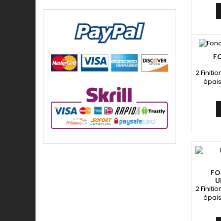
F
2 Finitio
épais
FO
U
2 Finitio
épais
super
pou