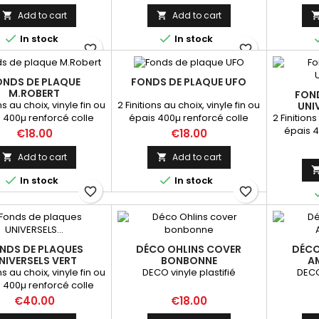
Add to cart
Add to cart




In stock
In stock
favorite_border
favorite_border
ONDS DE PLAQUE
FONDS DE PLAQUE UFO
M.ROBERT
FON
ns au choix, vinyle fin ou
2 Finitions au choix, vinyle fin ou
UNI
2 Finitions
 400µ renforcé colle
épais 400µ renforcé colle
épais 4
supergrip
supergrip
Price
Price
€18.00
€18.00
supergr
pouve
Add to cart
Add to cart


dimensio


In stock
In stock
lors de 
favorite_border
favorite_border
NDS DE PLAQUES
DÉCO OHLINS COVER
DÉCO
NIVERSELS VERT
BONBONNE
A
ns au choix, vinyle fin ou
DECO vinyle plastifié
DECO
 400µ renforcé colle
grip IMPORTANT: Vous
Price
Price
€40.00
€18.00
vez demander vos