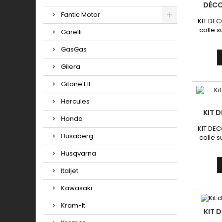
DÉCO
Fantic Motor
KIT DEC
colle s
Garelli
ni
GasGas
Gilera
Gitane Elf
Hercules
KIT 
Honda
KIT DEC
Husaberg
colle s
ni
Husqvarna
Italjet
Kawasaki
Kram-It
KIT 