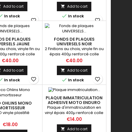
Add to cart
Add to cart




In stock
In stock
favorite_border
favorite_border
DS DE PLAQUES
FONDS DE PLAQUES
VERSELS JAUNE
UNIVERSELS NOIR
 au choix, vinyle fin ou
2 Finitions au choix, vinyle fin ou
00µ renforcé colle
épais 400µ renforcé colle
ip IMPORTANT: Vous
supergrip IMPORTANT: Vous
Price
Price
€40.00
€40.00
z demander vos
pouvez demander vos
ns précises par mail
dimensions précises par mail
Add to cart
Add to cart


votre commande sur
lors de votre commande sur
favorite_border
favorite_border


In stock
In stock
ce produit
ce produit
PLAQUE IMMATRICULATION
ADHESIVE MOTO ENDURO
 OHLINS MONO
VINTAGE (2 FORMATS AU
Plaque d'immatriculation en
MORTISSEUR
CHOIX) 100% PERSO
 vinyle plastifié
vinyl épais 400µ renforcé colle
supergripp 2 Formats au choix
Price
€14.00
Réalisable avec les modèles
Price
€18.00
présentés, ou personnalisable
Add to cart
