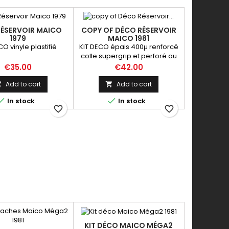
RÉSERVOIR MAICO
COPY OF DÉCO RÉSERVOIR
1979
MAICO 1981
CO vinyle plastifié
KIT DECO épais 400µ renforcé
colle supergrip et perforé au
niveau du réservoir
Price
Price
€35.00
€42.00
Add to cart
Add to cart




In stock
In stock
favorite_border
favorite_border
KIT DÉCO MAICO MÉGA2