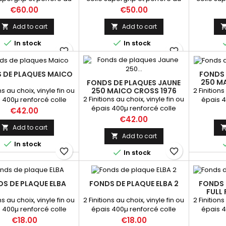
veau du réservoir
niveau du réservoir
nive
Price
Price
€60.00
€50.00
Add to cart
Add to cart




In stock
In stock
favorite_border
favorite_border
 DE PLAQUES MAICO
FONDS 
250 M
FONDS DE PLAQUES JAUNE
ns au choix, vinyle fin ou
2 Finitions
250 MAICO CROSS 1976
2 Finitions au choix, vinyle fin ou
 400µ renforcé colle
épais 4
épais 400µ renforcé colle
supergrip
Price
€42.00
supergrip
Price
€42.00
Add to cart

Add to cart


In stock
favorite_border
favorite_border

In stock
S DE PLAQUE ELBA
FONDS DE PLAQUE ELBA 2
FONDS 
FULL 
ns au choix, vinyle fin ou
2 Finitions au choix, vinyle fin ou
2 Finitions
 400µ renforcé colle
épais 400µ renforcé colle
épais 4
supergrip
supergrip
Price
Price
€18.00
€18.00