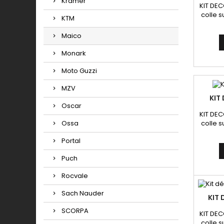
Kramer
KIT DEC
colle s
KTM
ni
Maico
Monark
Moto Guzzi
MZV
KIT
Oscar
KIT DEC
colle s
Ossa
ni
Portal
Puch
Rocvale
Sach Nauder
KIT
SCORPA
KIT DEC
colle s