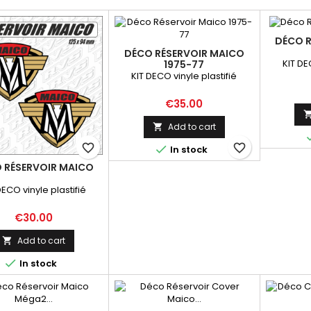
DÉCO 
DÉCO RÉSERVOIR MAICO
KIT DE
1975-77
KIT DECO vinyle plastifié
Price
€35.00
Add to cart

favorite_border
favorite_border

In stock
 RÉSERVOIR MAICO
DECO vinyle plastifié
Price
€30.00
Add to cart


In stock