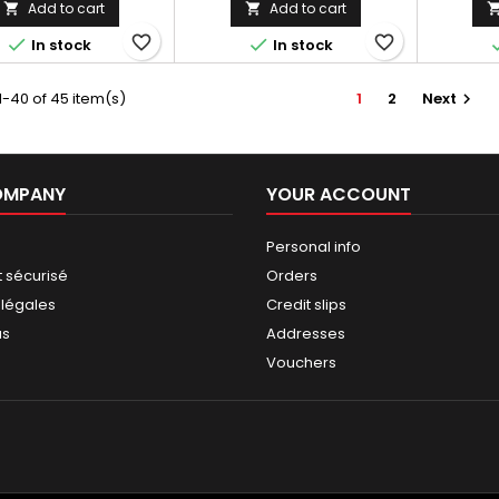
ons précises par mail
Add to cart
Add to cart


e votre commande sur
favorite_border
favorite_border


In stock
In stock
ce produit
-40 of 45 item(s)
1
2
Next

OMPANY
YOUR ACCOUNT
Personal info
 sécurisé
Orders
 légales
Credit slips
us
Addresses
Vouchers