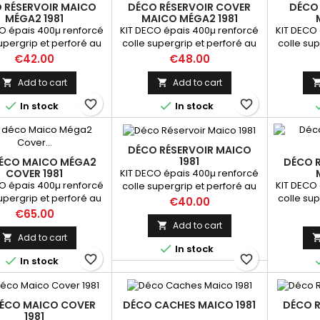
 RÉSERVOIR MAICO
DÉCO RÉSERVOIR COVER
DÉCO
MÉGA2 1981
MAICO MÉGA2 1981
O épais 400µ renforcé
KIT DECO épais 400µ renforcé
KIT DECO 
upergrip et perforé au
colle supergrip et perforé au
colle sup
veau du réservoir
niveau du réservoir
nive
Price
Price
€42.00
€48.00
Add to cart
Add to cart


favorite_border
favorite_border


In stock
In stock
DÉCO RÉSERVOIR MAICO
1981
DÉCO MAICO MÉGA2
DÉCO 
KIT DECO épais 400µ renforcé
COVER 1981
O épais 400µ renforcé
KIT DECO 
colle supergrip et perforé au
upergrip et perforé au
colle sup
niveau du réservoir
Price
€40.00
veau du réservoir
nive
Price
€65.00
Add to cart

Add to cart


In stock
favorite_border
favorite_border

In stock
DÉCO MAICO COVER
DÉCO CACHES MAICO 1981
DÉCO 
1981