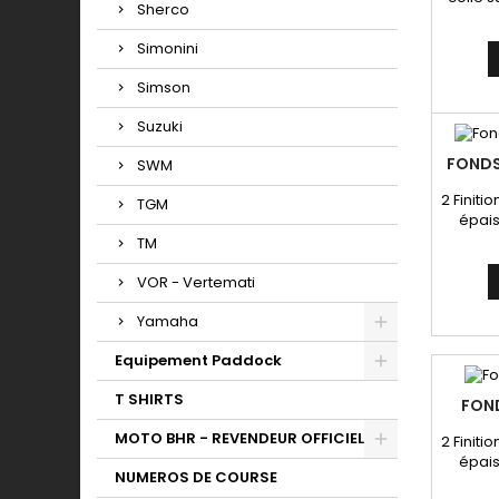
Sherco
ni
Simonini
Simson
Suzuki
FONDS
SWM
2 Finitio
TGM
épais
TM
VOR - Vertemati
Yamaha
Equipement Paddock
T SHIRTS
FOND
MOTO BHR - REVENDEUR OFFICIEL
2 Finitio
épais
NUMEROS DE COURSE