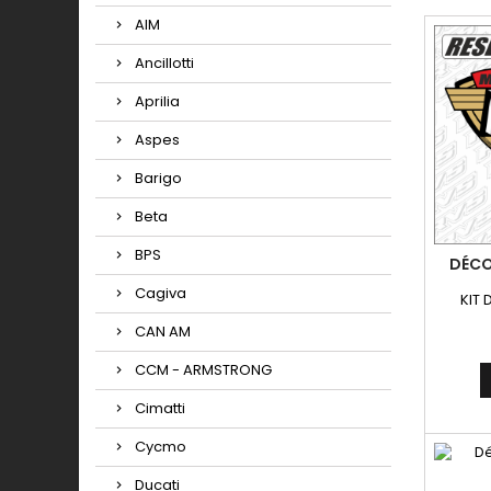
AIM
Ancillotti
Aprilia
Aspes
Barigo
Beta
BPS
DÉCO
Cagiva
KIT 
CAN AM
CCM - ARMSTRONG
Cimatti
Cycmo
Ducati