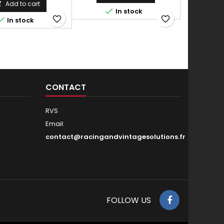
( couleur, logo, département,
Add to cart


In stock
inscription bas de plaque...)
favorite_border
favorite_border

In stock
CONTACT
RVS
Email:
contact@racingandvintagesolutions.fr
FOLLOW US