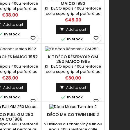
épais 400µ renforcé
MAICO 1982
KIT DECO épais 400µ renforcé
ergrip et perforé au
colle supergrip et perforé au
au du réservoir
Price
€38.00
niveau du réservoir
Price
€48.00
Add to cart

Add to cart


In stock
favorite_border
favorite_border

In stock
ACHES MAICO 1982
KIT DÉCO RÉSERVOIR GM
250 MAICO 1985
épais 400µ renforcé
KIT DECO épais 400µ renforcé
ergrip et perforé au
colle supergrip et perforé au
au du réservoir
niveau du réservoir
Price
Price
€28.00
€50.00
Add to cart
Add to cart




In stock
In stock
favorite_border
favorite_border
ÉCO FULL GM 250
DÉCO MAICO TWIN LINK 2
MAICO 1986
épais 400µ renforcé
2 Finitions au choix, vinyle fin ou
ergrip et perforé au
épais 400µ renforcé colle