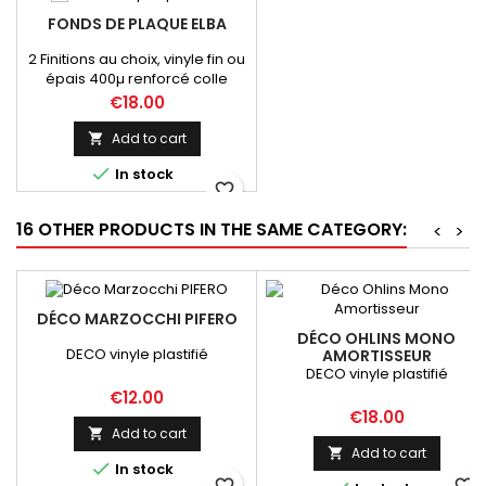
FONDS DE PLAQUE ELBA
2 Finitions au choix, vinyle fin ou
épais 400µ renforcé colle
supergrip
Price
€18.00
Add to cart


In stock
favorite_border
16 OTHER PRODUCTS IN THE SAME CATEGORY:
<
>
DÉCO MARZOCCHI PIFERO
DÉCO OHLINS MONO
DECO vinyle plastifié
AMORTISSEUR
DECO vinyle plastifié
Price
€12.00
Price
€18.00
Add to cart

Add to cart


In stock
favorite_border
favorite_border