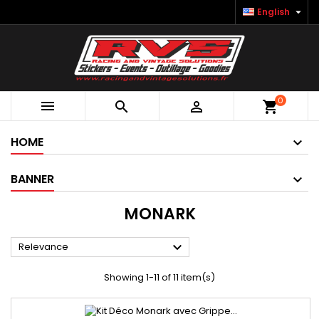

English
0



shopping_cart
HOME
BANNER
MONARK

Relevance
Showing 1-11 of 11 item(s)