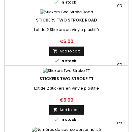

In stock
favorite_border
STICKERS TWO STROKE ROAD
Lot de 2 Stickers en Vinyle plastifié
Price
€6.00
Add to cart


In stock
favorite_border
STICKERS TWO STROKE TT
Lot de 2 Stickers en Vinyle plastifié
Price
€6.00
Add to cart


In stock
favorite_border