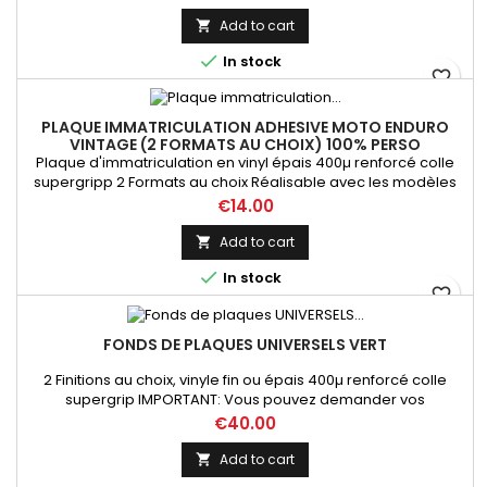
produit
Add to cart


In stock
favorite_border
PLAQUE IMMATRICULATION ADHESIVE MOTO ENDURO
VINTAGE (2 FORMATS AU CHOIX) 100% PERSO
Plaque d'immatriculation en vinyl épais 400µ renforcé colle
supergripp 2 Formats au choix Réalisable avec les modèles
présentés, ou personnalisable ( couleur, logo, département,
Price
€14.00
inscription bas de plaque...)
Add to cart


In stock
favorite_border
FONDS DE PLAQUES UNIVERSELS VERT
2 Finitions au choix, vinyle fin ou épais 400µ renforcé colle
supergrip IMPORTANT: Vous pouvez demander vos
dimensions précises par mail lors de votre commande sur ce
Price
€40.00
produit
Add to cart
