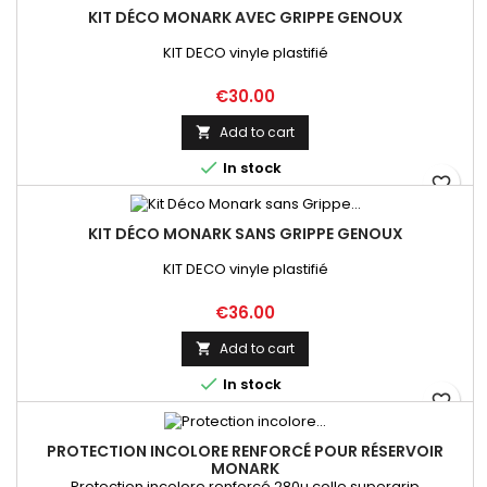
KIT DÉCO MONARK AVEC GRIPPE GENOUX
KIT DECO vinyle plastifié
Price
€30.00
Add to cart


In stock
favorite_border
KIT DÉCO MONARK SANS GRIPPE GENOUX
KIT DECO vinyle plastifié
Price
€36.00
Add to cart


In stock
favorite_border
PROTECTION INCOLORE RENFORCÉ POUR RÉSERVOIR
MONARK
Protection incolore renforcé 280µ colle supergrip