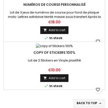
NUMÉROS DE COURSE PERSONNALISÉ
Lot de 3 jeux de numéros de course pour fond de plaque
moto Lettres adhésive teinté masse sous transfert Après la
commande, envoyez nous un mail afin de valider les
Price
€18.00
numéros, couleur et dimensions . Vous recevrez une
maquette de validation qui précèdera l'envoi
Add to cart


In stock
favorite_border
COPY OF STICKERS 100%
Lot de 2 Stickers en Vinyle plastifié
Price
€10.00
Add to cart


In stock
favorite_border
BACK TO TOP
