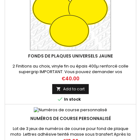
FONDS DE PLAQUES UNIVERSELS JAUNE
2 Finitions au choix, vinyle fin ou épais 400µ renforcé colle
supergrip IMPORTANT: Vous pouvez demander vos
dimensions précises par mail lors de votre commande sur ce
Price
€40.00
produit
Add to cart


In stock
NUMÉROS DE COURSE PERSONNALISÉ
Lot de 3 jeux de numéros de course pour fond de plaque
moto Lettres adhésive teinté masse sous transfert Après la
commande, envoyez nous un mail afin de valider les