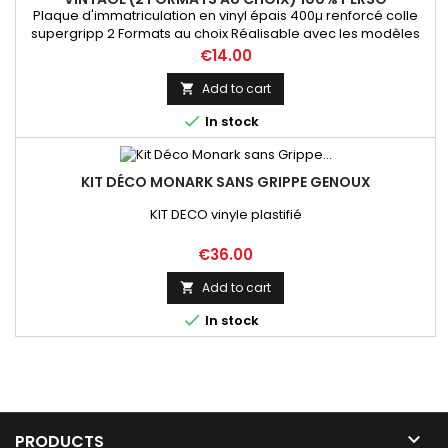
Plaque d'immatriculation en vinyl épais 400µ renforcé colle
supergripp 2 Formats au choix Réalisable avec les modèles
présentés, ou personnalisable ( couleur, logo, département,
Price
€14.00
inscription bas de plaque...)
Add to cart


In stock
KIT DÉCO MONARK SANS GRIPPE GENOUX
KIT DECO vinyle plastifié
Price
€36.00
Add to cart


In stock

PRODUCTS