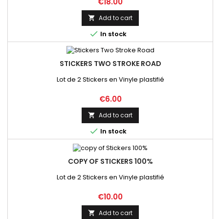
Price
€18.00
numéros, couleur et dimensions . Vous recevrez une
maquette de validation qui précèdera l'envoi
Add to cart


In stock
STICKERS TWO STROKE ROAD
Lot de 2 Stickers en Vinyle plastifié
Price
€6.00
Add to cart


In stock
COPY OF STICKERS 100%
Lot de 2 Stickers en Vinyle plastifié
Price
€10.00
Add to cart
