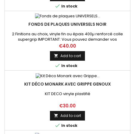

In stock
FONDS DE PLAQUES UNIVERSELS NOIR
2 Finitions au choix, vinyle fin ou épais 400µ renforcé colle
supergrip IMPORTANT: Vous pouvez demander vos
dimensions précises par mail lors de votre commande sur ce
Price
€40.00
produit
Add to cart


In stock
KIT DÉCO MONARK AVEC GRIPPE GENOUX
KIT DECO vinyle plastifié
Price
€30.00
Add to cart


In stock