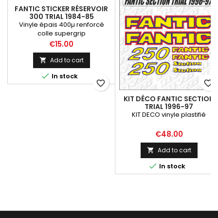
FANTIC STICKER RÉSERVOIR
300 TRIAL 1984-85
Vinyle épais 400µ renforcé
colle supergrip
Price
€15.00
Add to cart


In stock
favorite_border
favorite_border
KIT DÉCO FANTIC SECTION
TRIAL 1996-97
KIT DECO vinyle plastifié
Price
€48.00
Add to cart


In stock