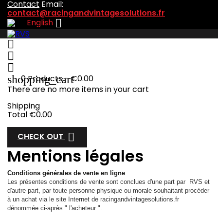
Contact
Email:
contact@racingandvintagesolutions.fr

English



shopping_cart
0
Products - €0.00
There are no more items in your cart
Shipping
Total
€0.00

CHECK OUT
Mentions légales
Conditions générales de vente en ligne
Les présentes conditions de vente sont conclues d'une part par RVS et
d'autre part, par toute personne physique ou morale souhaitant procéder
à un achat via le site Internet de racingandvintagesolutions.fr
dénommée ci-après " l'acheteur ".