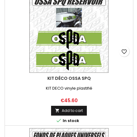
favorite_border
KIT DÉCO OSSA SPQ
KIT DECO vinyle plastifié
Price
€45.60
Add to cart


In stock