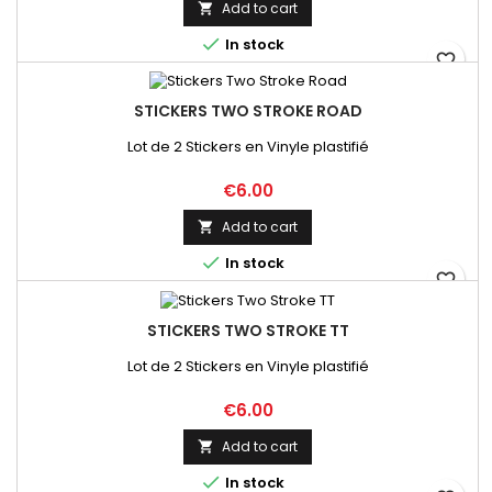
Add to cart


In stock
favorite_border
STICKERS TWO STROKE ROAD
Lot de 2 Stickers en Vinyle plastifié
Price
€6.00
Add to cart


In stock
favorite_border
STICKERS TWO STROKE TT
Lot de 2 Stickers en Vinyle plastifié
Price
€6.00
Add to cart


In stock