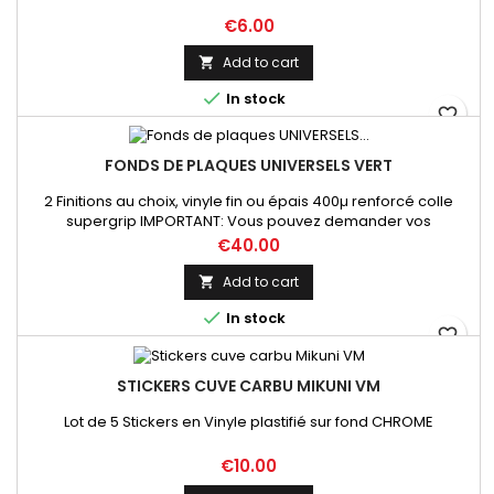
Price
€6.00
Add to cart


In stock
favorite_border
FONDS DE PLAQUES UNIVERSELS VERT
2 Finitions au choix, vinyle fin ou épais 400µ renforcé colle
supergrip IMPORTANT: Vous pouvez demander vos
dimensions précises par mail lors de votre commande sur ce
Price
€40.00
produit
Add to cart


In stock
favorite_border
STICKERS CUVE CARBU MIKUNI VM
Lot de 5 Stickers en Vinyle plastifié sur fond CHROME
Price
€10.00