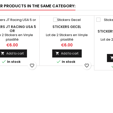
ER PRODUCTS IN THE SAME CATEGORY:
ERS JT RACING USA 5
STICKERS GECEL
OR
STICKER
e 2 Stickers en Vinyle
Lot de 2 Stickers en Vinyle
Lot de 
plastifié
plastifié
Price
Price
€6.00
€6.00
Add to cart
Add to cart




In stock
In stock
favorite_border
favorite_border