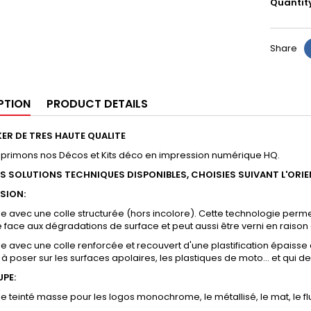
Quantit
Share
PTION
PRODUCT DETAILS
ER DE TRES HAUTE QUALITE
mprimons nos Décos et Kits déco en impression numérique HQ.
RS SOLUTIONS TECHNIQUES DISPONIBLES, CHOISIES SUIVANT L'ORI
SSION:
yle avec une colle structurée (hors incolore). Cette technologie permet
e face aux dégradations de surface et peut aussi être verni en raison 
yle avec une colle renforcée et recouvert d'une plastification épaisse 
 à poser sur les surfaces apolaires, les plastiques de moto... et qui
UPE:
yle teinté masse pour les logos monochrome, le métallisé, le mat, le flu