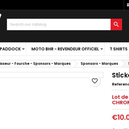

 PADDOCK
MOTO BHR - REVENDEUR OFFICIEL
T SHIRTS
sseur - Fourche - Sponsors - Marques
Sponsors - Marques
Stic
favorite_border
Referen
Lot de
CHRO
€10.