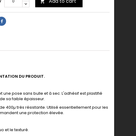
Add to cart
y

ENTATION DU PRODUIT.
 une pose sans bulle et à sec. L'adhésif est plastifié
de sa faible épaisseur.
de 400µ très résistante. Utilisé essentiellement pour les
 demandent une protection élevée.
o et le texturé.