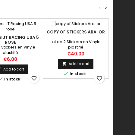
<
>
COPY OF STICKERS ARAI OR
STICKERS 
S JT RACING USA 5
Lot de 2 Stickers en Vinyle
Lot de 2 S
ROSE
2 Stickers en Vinyle
plastifié
plastifié
Price
€40.00
Price
€6.00
Add to cart


Add to cart



In stock
favorite_border
favorite_border

In stock