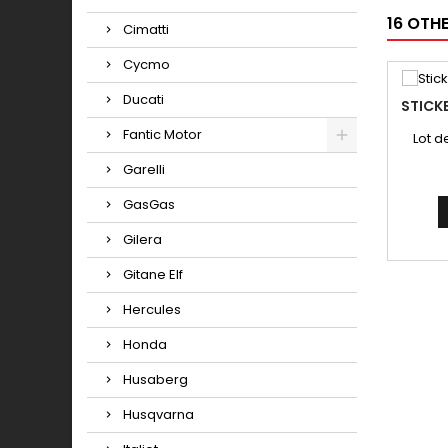
16 OTH
Cimatti
Cycmo
Ducati
STICK
Fantic Motor
Lot d
Garelli
GasGas
Gilera
Gitane Elf
Hercules
Honda
Husaberg
Husqvarna