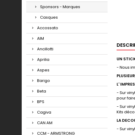
Sponsors - Marques
Casques
Accossato
AIM
DESCRI
Ancillotti
UN STICK
Aprilia
- Nous i
Aspes
PLUSIEU
Barigo
L' IMPRE
Beta
- Sur vin
pour fair
BPS
- Sur vin
Kits déco
Cagiva
LA DECO
CAN AM
- Sur vin
CCM - ARMSTRONG