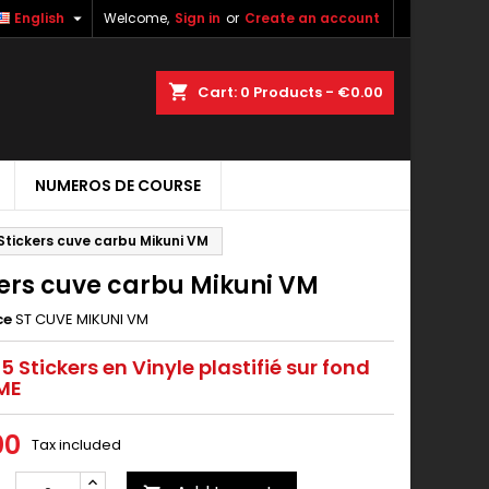

English
Welcome,
Sign in
or
Create an account
shopping_cart
Cart:
0
Products - €0.00
NUMEROS DE COURSE
Stickers cuve carbu Mikuni VM
kers cuve carbu Mikuni VM
ce
ST CUVE MIKUNI VM
 5 Stickers en Vinyle plastifié sur fond
ME
00
Tax included