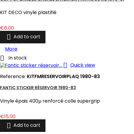
KIT DECO vinyle plastifié
Price
€6.00

Add to cart
More

In stock

Quick view
Reference:
KITFMRESERVOIRPLAQ 1980-83
FANTIC STICKER RÉSERVOIR 1980-83
Vinyle épais 400µ renforcé colle supergrip
Price
€15.00

Add to cart