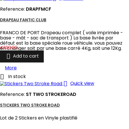
Reference:
DRAPFMCF
DRAPEAU FANTIC CLUB
FRANCO DE PORT Drapeau complet ( voile imprimée -
base - mât - sac de transport ) La base livrée par
défaut est la base spéciale roue véhicule. vous pouvez
Price
€190.00
en changer soit par une base carré 4Kg, soit une 12Kg.

Add to cart
More

In stock

Quick view
Reference:
ST TWO STROKEROAD
STICKERS TWO STROKE ROAD
Lot de 2 Stickers en Vinyle plastifié