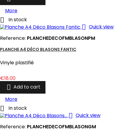
More

In stock

Quick view
Reference:
PLANCHEDECOFMBLASONPM
PLANCHE A4 DÉCO BLASONS FANTIC
Vinyle plastifié
Price
€18.00

Add to cart
More

In stock

Quick view
Reference:
PLANCHEDECOFMBLASONGM