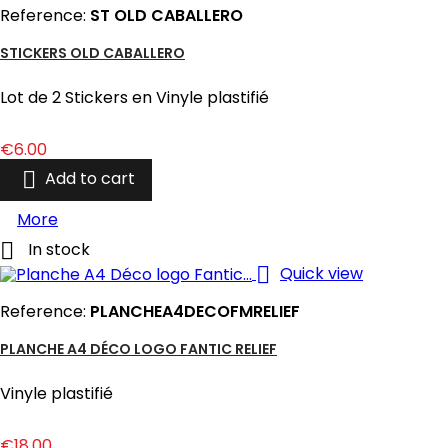
Reference:
ST OLD CABALLERO
STICKERS OLD CABALLERO
Lot de 2 Stickers en Vinyle plastifié
Price
€6.00

Add to cart
More

In stock

Quick view
Reference:
PLANCHEA4DECOFMRELIEF
PLANCHE A4 DÉCO LOGO FANTIC RELIEF
Vinyle plastifié
Price
€18.00