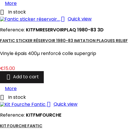
More

In stock

Quick view
Reference:
KITFMRESERVOIRPLAQ 1980-83 3D
FANTIC STICKER RÉSERVOIR 1980-83 IMITATION PLAQUES RELIEF
Vinyle épais 400µ renforcé colle supergrip
Price
€15.00

Add to cart
More

In stock

Quick view
Reference:
KITFMFOURCHE
KIT FOURCHE FANTIC