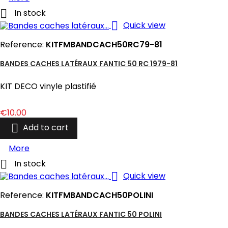

In stock

Quick view
Reference:
KITFMBANDCACH50RC79-81
BANDES CACHES LATÉRAUX FANTIC 50 RC 1979-81
KIT DECO vinyle plastifié
Price
€10.00

Add to cart
More

In stock

Quick view
Reference:
KITFMBANDCACH50POLINI
BANDES CACHES LATÉRAUX FANTIC 50 POLINI