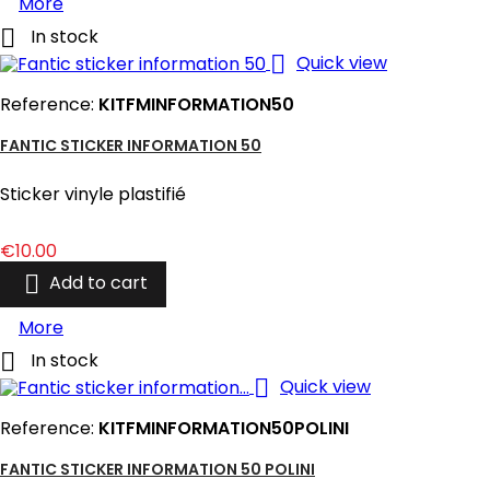
More

In stock

Quick view
Reference:
KITFMINFORMATION50
FANTIC STICKER INFORMATION 50
Sticker vinyle plastifié
Price
€10.00

Add to cart
More

In stock

Quick view
Reference:
KITFMINFORMATION50POLINI
FANTIC STICKER INFORMATION 50 POLINI