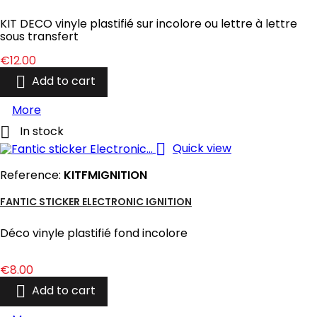
KIT DECO vinyle plastifié sur incolore ou lettre à lettre
sous transfert
Price
€12.00

Add to cart
More

In stock

Quick view
Reference:
KITFMIGNITION
FANTIC STICKER ELECTRONIC IGNITION
Déco vinyle plastifié fond incolore
Price
€8.00

Add to cart