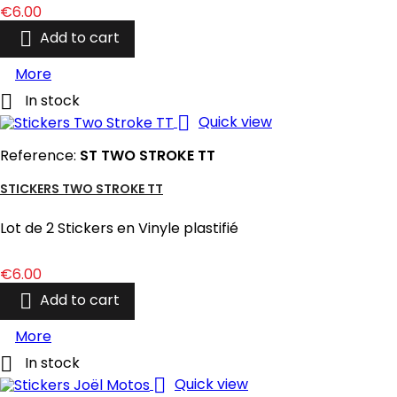
Price
€6.00

Add to cart
More

In stock

Quick view
Reference:
ST TWO STROKE TT
STICKERS TWO STROKE TT
Lot de 2 Stickers en Vinyle plastifié
Price
€6.00

Add to cart
More

In stock

Quick view