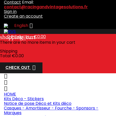
Contact
Email:
contact@racingandvintagesolutions.fr
Sign in
Create an account

English
shopping_cart
0
Products - €0.00
There are no more items in your cart
Shipping
Total
€0.00

CHECK OUT



HOME
Kits Déco - Stickers
Notice de pose Déco et Kits déco
Casques - Amortisseur - Fourche - Sponsors -
Marques