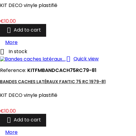
KIT DECO vinyle plastifié
Price
€10.00

Add to cart
More

In stock

Quick view
Reference:
KITFMBANDCACH75RC79-81
BANDES CACHES LATÉRAUX FANTIC 75 RC 1979-81
KIT DECO vinyle plastifié
Price
€10.00

Add to cart
More