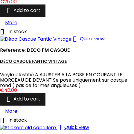
Price
€25.00

Add to cart
More

In stock

Quick view
Reference:
DECO FM CASQUE
DÉCO CASQUE FANTIC VINTAGE
Vinyle plastifié A AJUSTER A LA POSE EN COUPANT LE
MORCEAU DE DEVANT Se pose uniquement sur casque
rond ( pas de formes anguleuses )
Price
€42.00

Add to cart
More

In stock

Quick view