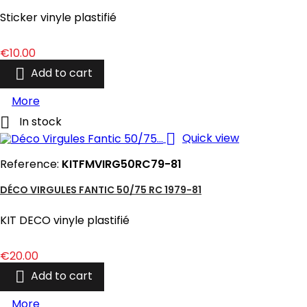
Sticker vinyle plastifié
Price
€10.00

Add to cart
More

In stock

Quick view
Reference:
KITFMVIRG50RC79-81
DÉCO VIRGULES FANTIC 50/75 RC 1979-81
KIT DECO vinyle plastifié
Price
€20.00

Add to cart
More