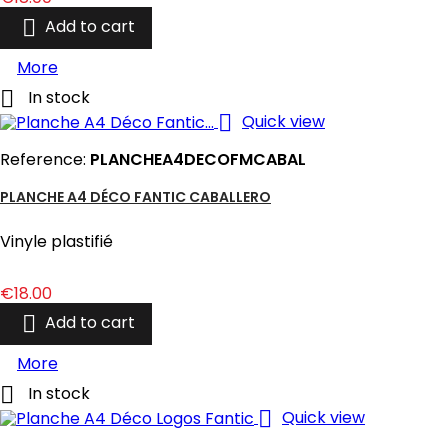

Add to cart
More

In stock

Quick view
Reference:
PLANCHEA4DECOFMCABAL
PLANCHE A4 DÉCO FANTIC CABALLERO
Vinyle plastifié
Price
€18.00

Add to cart
More

In stock

Quick view