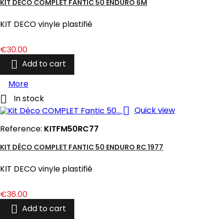
KIT DÉCO COMPLET FANTIC 50 ENDURO 6M
KIT DECO vinyle plastifié
Price
€30.00

Add to cart
More

In stock

Quick view
Reference:
KITFM50RC77
KIT DÉCO COMPLET FANTIC 50 ENDURO RC 1977
KIT DECO vinyle plastifié
Price
€36.00

Add to cart