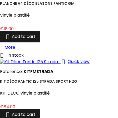
PLANCHE A4 DÉCO BLASONS FANTIC GM
Vinyle plastifié
Price
€18.00

Add to cart
More

In stock

Quick view
Reference:
KITFMSTRADA
KIT DÉCO FANTIC 125 STRADA SPORT H2O
KIT DECO vinyle plastifié
Price
€84.00

Add to cart