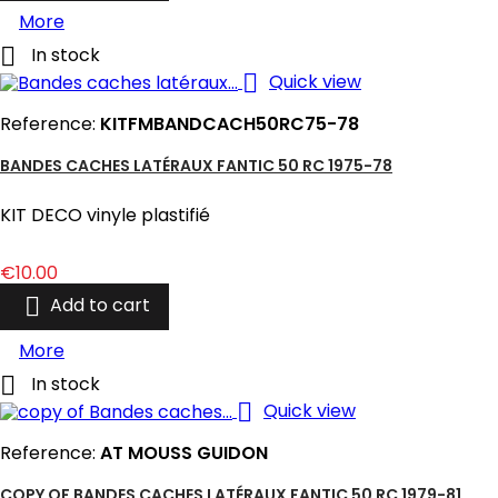
More

In stock

Quick view
Reference:
KITFMBANDCACH50RC75-78
BANDES CACHES LATÉRAUX FANTIC 50 RC 1975-78
KIT DECO vinyle plastifié
Price
€10.00

Add to cart
More

In stock

Quick view
Reference:
AT MOUSS GUIDON
COPY OF BANDES CACHES LATÉRAUX FANTIC 50 RC 1979-81