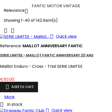
FANTIC MOTOR VINTAGE
Relevance

Showing 1-40 of 142 item(s)



Quick view
Reference:
MAILLOT ANNIVERSARY FANTIC
SERIE LIMITEE - MAILLOT FANTIC ANNIVERSARY 20 ANS
Maillot Enduro - Cross - Trial SERIE LIMITEE
Price
€50.00

Add to cart
More

In stock

Quick view