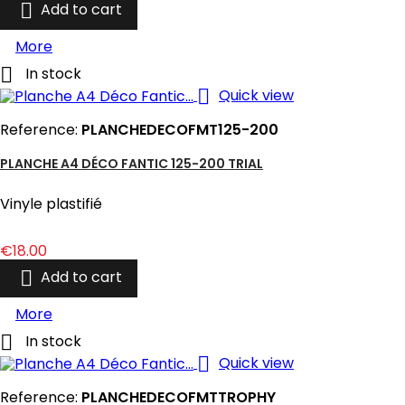

Add to cart
More

In stock

Quick view
Reference:
PLANCHEDECOFMT125-200
PLANCHE A4 DÉCO FANTIC 125-200 TRIAL
Vinyle plastifié
Price
€18.00

Add to cart
More

In stock

Quick view
Reference:
PLANCHEDECOFMTTROPHY