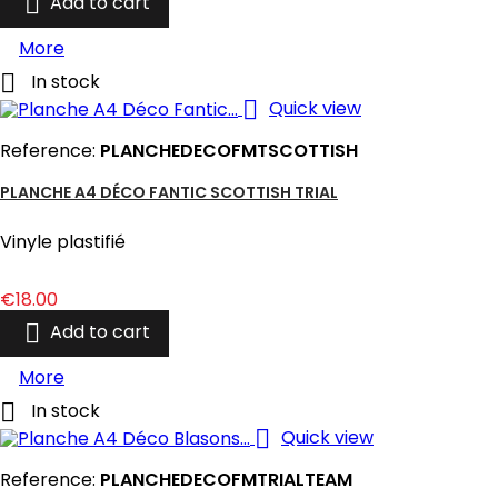

Add to cart
More

In stock

Quick view
Reference:
PLANCHEDECOFMTSCOTTISH
PLANCHE A4 DÉCO FANTIC SCOTTISH TRIAL
Vinyle plastifié
Price
€18.00

Add to cart
More

In stock

Quick view
Reference:
PLANCHEDECOFMTRIALTEAM