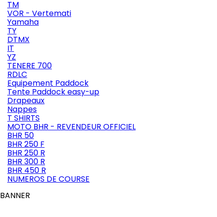
TM
VOR - Vertemati
Yamaha
TY
DTMX
IT
YZ
TENERE 700
RDLC
Equipement Paddock
Tente Paddock easy-up
Drapeaux
Nappes
T SHIRTS
MOTO BHR - REVENDEUR OFFICIEL
BHR 50
BHR 250 F
BHR 250 R
BHR 300 R
BHR 450 R
NUMEROS DE COURSE
BANNER