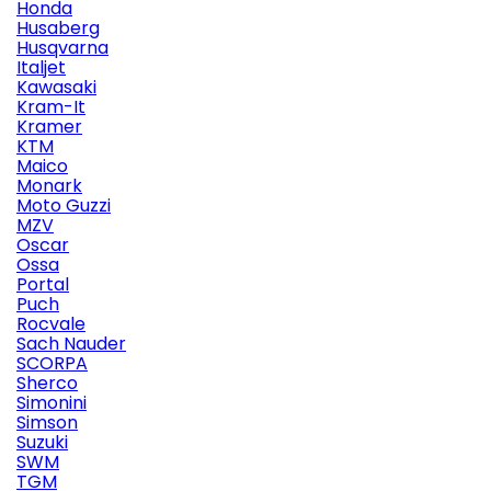
Honda
Husaberg
Husqvarna
Italjet
Kawasaki
Kram-It
Kramer
KTM
Maico
Monark
Moto Guzzi
MZV
Oscar
Ossa
Portal
Puch
Rocvale
Sach Nauder
SCORPA
Sherco
Simonini
Simson
Suzuki
SWM
TGM