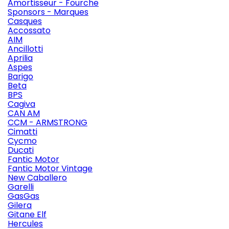
Amortisseur - Fourche
Sponsors - Marques
Casques
Accossato
AIM
Ancillotti
Aprilia
Aspes
Barigo
Beta
BPS
Cagiva
CAN AM
CCM - ARMSTRONG
Cimatti
Cycmo
Ducati
Fantic Motor
Fantic Motor Vintage
New Caballero
Garelli
GasGas
Gilera
Gitane Elf
Hercules