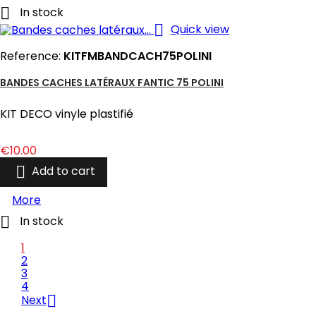

In stock

Quick view
Reference:
KITFMBANDCACH75POLINI
BANDES CACHES LATÉRAUX FANTIC 75 POLINI
KIT DECO vinyle plastifié
Price
€10.00

Add to cart
More

In stock
1
2
3
4

Next