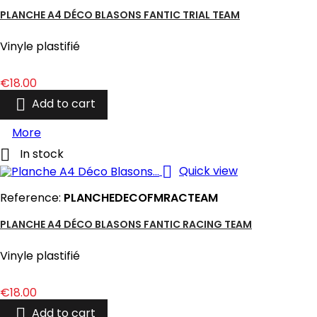
PLANCHE A4 DÉCO BLASONS FANTIC TRIAL TEAM
Vinyle plastifié
Price
€18.00

Add to cart
More

In stock

Quick view
Reference:
PLANCHEDECOFMRACTEAM
PLANCHE A4 DÉCO BLASONS FANTIC RACING TEAM
Vinyle plastifié
Price
€18.00

Add to cart