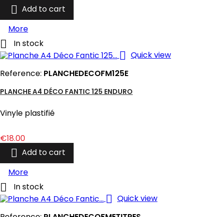

Add to cart
More

In stock

Quick view
Reference:
PLANCHEDECOFM125E
PLANCHE A4 DÉCO FANTIC 125 ENDURO
Vinyle plastifié
Price
€18.00

Add to cart
More

In stock

Quick view
Reference:
PLANCHEDECOFMETITRES