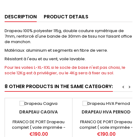
DESCRIPTION
PRODUCT DETAILS
Drapeau 100% polyester 115g, double couture symétrique de
7mm, renforcé d'une bande de 30mm de tissu noir faisant office
de manchon.
Matériaux: aluminium et segments en fibre de verre.
Résistant à l'eau et au vent, voile lavable.
Pour les voiles L-XL-XXL si le socle de base n'est pas choisi, le
socle 12Kg est à privilégier, ou le 4Kg sera à fixer au sol.
8 OTHER PRODUCTS IN THE SAME CATEGORY:
<
>
DRAPEAU CAGIVA
DRAPEAU HVA PERNOD
FRANCO DE PORT Drapeau
FRANCO DE PORT Drapeau
complet ( voile imprimée -
complet ( voile imprimée -
base - mât - sac de transport )
base - mât - sac de transport 
Price
Price
€190.00
€190.00