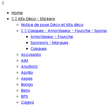

Home


Kits Déco - Stickers
Notice de pose Déco et Kits déco


Casques - Amortisseur - Fourche - Spons
Amortisseur - Fourche
Sponsors - Marques
Casques
Accossato
AIM
Ancillotti
Aprilia
Aspes
Barigo
Beta
BPS
Cagiva