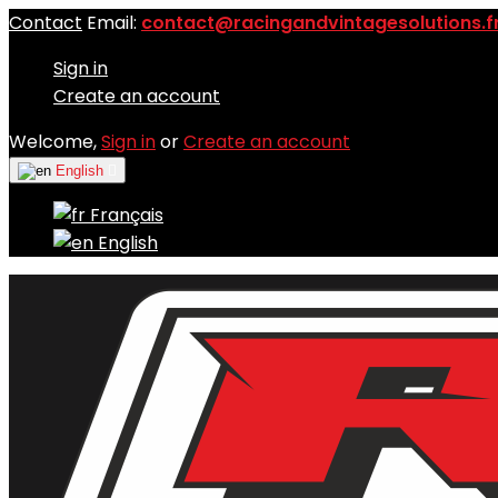
Contact
Email:
contact@racingandvintagesolutions.f
Sign in
Create an account
Welcome,
Sign in
or
Create an account
English

Français
English