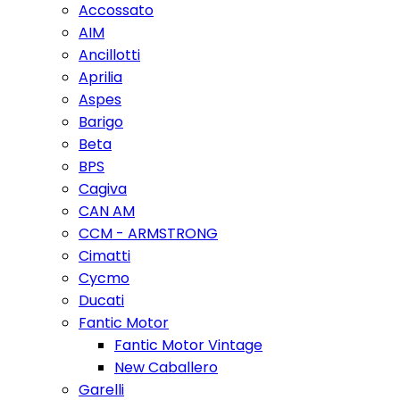
Accossato
AIM
Ancillotti
Aprilia
Aspes
Barigo
Beta
BPS
Cagiva
CAN AM
CCM - ARMSTRONG
Cimatti
Cycmo
Ducati
Fantic Motor
Fantic Motor Vintage
New Caballero
Garelli