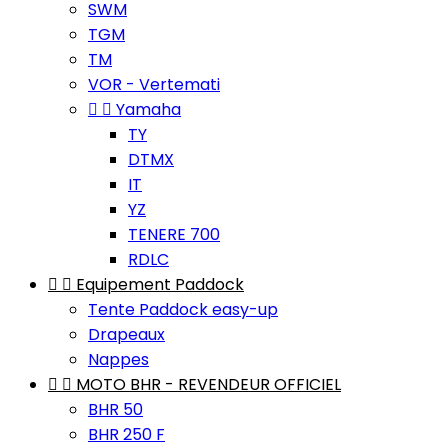
SWM
TGM
TM
VOR - Vertemati


Yamaha
TY
DTMX
IT
YZ
TENERE 700
RDLC


Equipement Paddock
Tente Paddock easy-up
Drapeaux
Nappes


MOTO BHR - REVENDEUR OFFICIEL
BHR 50
BHR 250 F