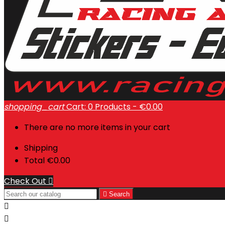
shopping_cart
Cart:
0
Products - €0.00
There are no more items in your cart
Shipping
Total
€0.00
Check Out


Search

