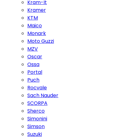
Kram-It
Kramer
KTM
Maico
Monark
Moto Guzzi
MZV
Oscar
Ossa
Portal
Puch
Rocvale
Sach Nauder
SCORPA
Sherco
Simonini
Simson
Suzuki