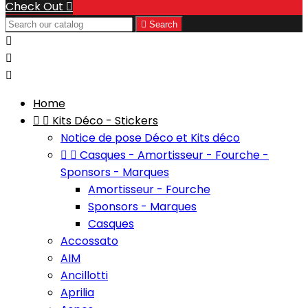
Check Out


Search



Home


Kits Déco - Stickers
Notice de pose Déco et Kits déco


Casques - Amortisseur - Fourche -
Sponsors - Marques
Amortisseur - Fourche
Sponsors - Marques
Casques
Accossato
AIM
Ancillotti
Aprilia