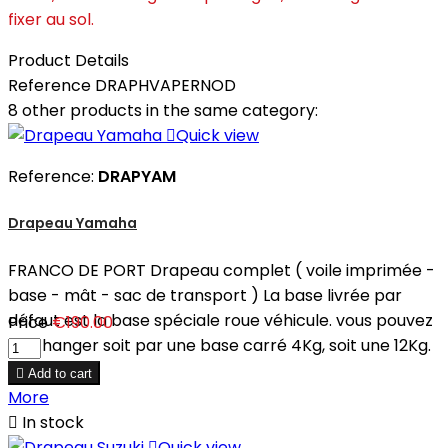
fixer au sol.
Product Details
Reference
DRAPHVAPERNOD
8 other products in the same category:

Quick view
Reference:
DRAPYAM
Drapeau Yamaha
FRANCO DE PORT Drapeau complet ( voile imprimée -
base - mât - sac de transport ) La base livrée par
défaut est la base spéciale roue véhicule. vous pouvez
Price
€190.00
en changer soit par une base carré 4Kg, soit une 12Kg.

Add to cart
More

In stock

Quick view