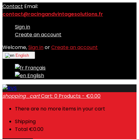
Contact
Email:
contact@racingandvintagesolutions.fr
Sign in
Create an account
Welcome,
Sign in
or
Create an account
English

Français
English
shopping_cart
Cart:
0
Products - €0.00
There are no more items in your cart
Shipping
Total
€0.00