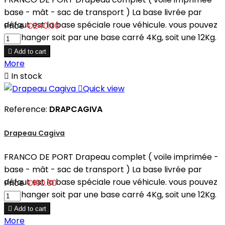
base - mât - sac de transport ) La base livrée par
défaut est la base spéciale roue véhicule. vous pouvez
Price
€240.00
en changer soit par une base carré 4Kg, soit une 12Kg.

Add to cart
More

In stock

Quick view
Reference:
DRAPCAGIVA
Drapeau Cagiva
FRANCO DE PORT Drapeau complet ( voile imprimée -
base - mât - sac de transport ) La base livrée par
défaut est la base spéciale roue véhicule. vous pouvez
Price
€190.00
en changer soit par une base carré 4Kg, soit une 12Kg.

Add to cart
More