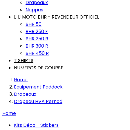
Drapeaux
Nappes


MOTO BHR - REVENDEUR OFFICIEL
BHR 50
BHR 250 F
BHR 250 R
BHR 300 R
BHR 450 R
T SHIRTS
NUMEROS DE COURSE
Home
Equipement Paddock
Drapeaux
Drapeau HVA Pernod
Home
Kits Déco - Stickers