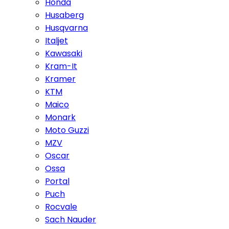
Honda
Husaberg
Husqvarna
Italjet
Kawasaki
Kram-It
Kramer
KTM
Maico
Monark
Moto Guzzi
MZV
Oscar
Ossa
Portal
Puch
Rocvale
Sach Nauder