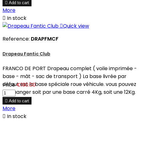

Add to cart
More

In stock

Quick view
Reference:
DRAPFMCF
Drapeau Fantic Club
FRANCO DE PORT Drapeau complet ( voile imprimée -
base - mât - sac de transport ) La base livrée par
défaut est la base spéciale roue véhicule. vous pouvez
Price
€190.00
en changer soit par une base carré 4Kg, soit une 12Kg.

Add to cart
More

In stock