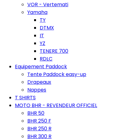
VOR - Vertemati
Yamaha
TY
DTMX
IT
YZ
TENERE 700
RDLC
Equipement Paddock
Tente Paddock easy-up
Drapeaux
Nappes
T SHIRTS
MOTO BHR - REVENDEUR OFFICIEL
BHR 50
BHR 250 F
BHR 250 R
BHR 300 R