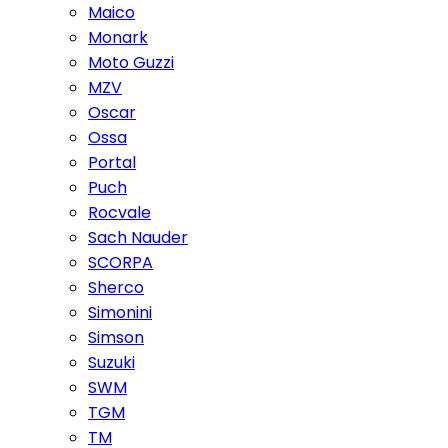
Maico
Monark
Moto Guzzi
MZV
Oscar
Ossa
Portal
Puch
Rocvale
Sach Nauder
SCORPA
Sherco
Simonini
Simson
Suzuki
SWM
TGM
TM