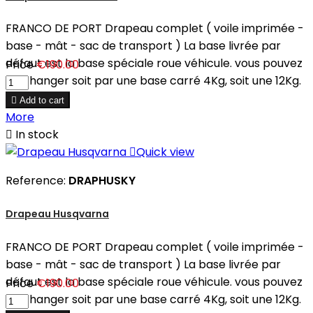
FRANCO DE PORT Drapeau complet ( voile imprimée -
base - mât - sac de transport ) La base livrée par
défaut est la base spéciale roue véhicule. vous pouvez
Price
€190.00
en changer soit par une base carré 4Kg, soit une 12Kg.

Add to cart
More

In stock

Quick view
Reference:
DRAPHUSKY
Drapeau Husqvarna
FRANCO DE PORT Drapeau complet ( voile imprimée -
base - mât - sac de transport ) La base livrée par
défaut est la base spéciale roue véhicule. vous pouvez
Price
€190.00
en changer soit par une base carré 4Kg, soit une 12Kg.