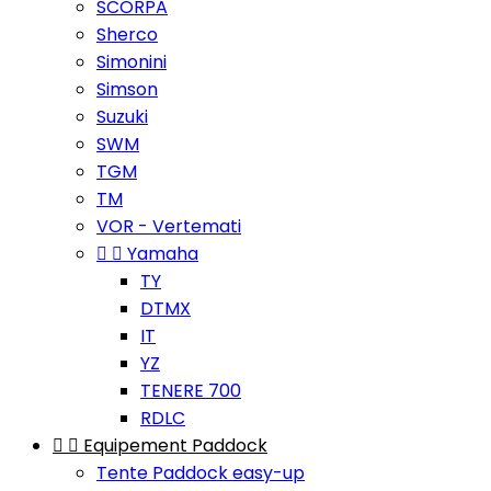
SCORPA
Sherco
Simonini
Simson
Suzuki
SWM
TGM
TM
VOR - Vertemati


Yamaha
TY
DTMX
IT
YZ
TENERE 700
RDLC


Equipement Paddock
Tente Paddock easy-up