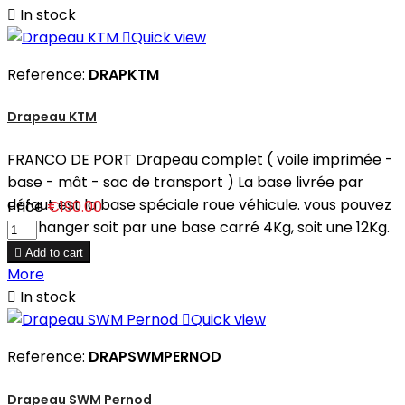

In stock

Quick view
Reference:
DRAPKTM
Drapeau KTM
FRANCO DE PORT Drapeau complet ( voile imprimée -
base - mât - sac de transport ) La base livrée par
défaut est la base spéciale roue véhicule. vous pouvez
Price
€190.00
en changer soit par une base carré 4Kg, soit une 12Kg.

Add to cart
More

In stock

Quick view
Reference:
DRAPSWMPERNOD
Drapeau SWM Pernod