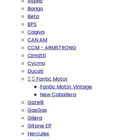
Aspes
Barigo
Beta
BPS
Cagiva
CAN AM
CCM - ARMSTRONG
Cimatti
Cycmo
Ducati


Fantic Motor
Fantic Motor Vintage
New Caballero
Garelli
GasGas
Gilera
Gitane Elf
Hercules