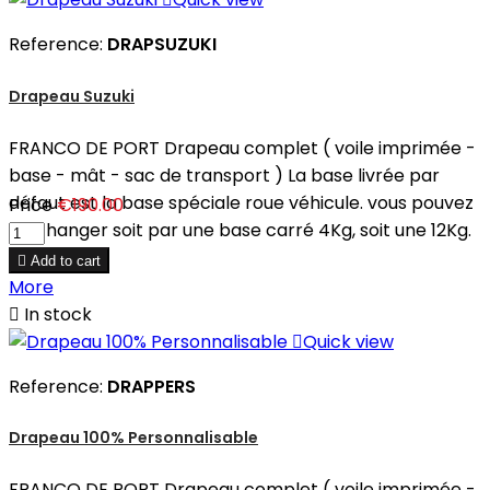
Reference:
DRAPSUZUKI
Drapeau Suzuki
FRANCO DE PORT Drapeau complet ( voile imprimée -
base - mât - sac de transport ) La base livrée par
défaut est la base spéciale roue véhicule. vous pouvez
Price
€190.00
en changer soit par une base carré 4Kg, soit une 12Kg.

Add to cart
More

In stock

Quick view
Reference:
DRAPPERS
Drapeau 100% Personnalisable
FRANCO DE PORT Drapeau complet ( voile imprimée -