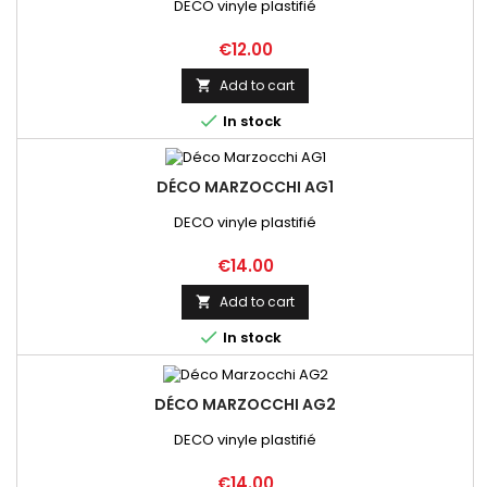
DECO vinyle plastifié
Price
€12.00
Add to cart


In stock
DÉCO MARZOCCHI AG1
DECO vinyle plastifié
Price
€14.00
Add to cart


In stock
DÉCO MARZOCCHI AG2
DECO vinyle plastifié
Price
€14.00