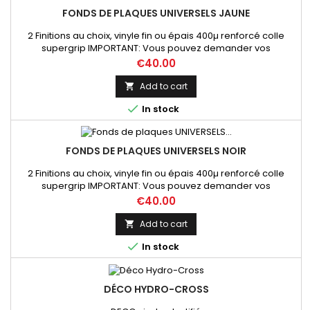
FONDS DE PLAQUES UNIVERSELS JAUNE
2 Finitions au choix, vinyle fin ou épais 400µ renforcé colle
supergrip IMPORTANT: Vous pouvez demander vos
dimensions précises par mail lors de votre commande sur ce
Price
€40.00
produit
Add to cart


In stock
FONDS DE PLAQUES UNIVERSELS NOIR
2 Finitions au choix, vinyle fin ou épais 400µ renforcé colle
supergrip IMPORTANT: Vous pouvez demander vos
dimensions précises par mail lors de votre commande sur ce
Price
€40.00
produit
Add to cart


In stock
DÉCO HYDRO-CROSS