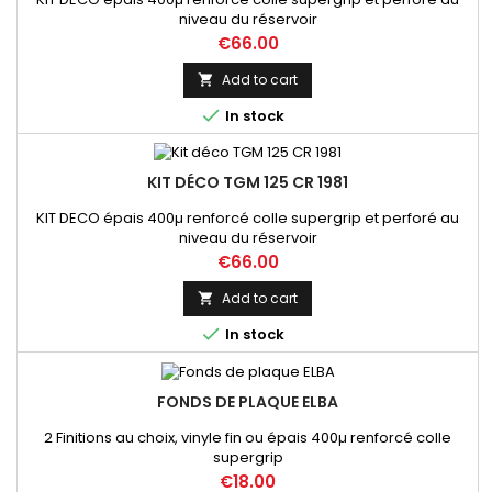
niveau du réservoir
Price
€66.00
Add to cart


In stock
KIT DÉCO TGM 125 CR 1981
KIT DECO épais 400µ renforcé colle supergrip et perforé au
niveau du réservoir
Price
€66.00
Add to cart


In stock
FONDS DE PLAQUE ELBA
2 Finitions au choix, vinyle fin ou épais 400µ renforcé colle
supergrip
Price
€18.00