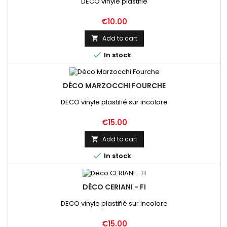
DECO vinyle plastifié
Price
€10.00
Add to cart


In stock
DÉCO MARZOCCHI FOURCHE
DECO vinyle plastifié sur incolore
Price
€15.00
Add to cart


In stock
DÉCO CERIANI - FI
DECO vinyle plastifié sur incolore
Price
€15.00