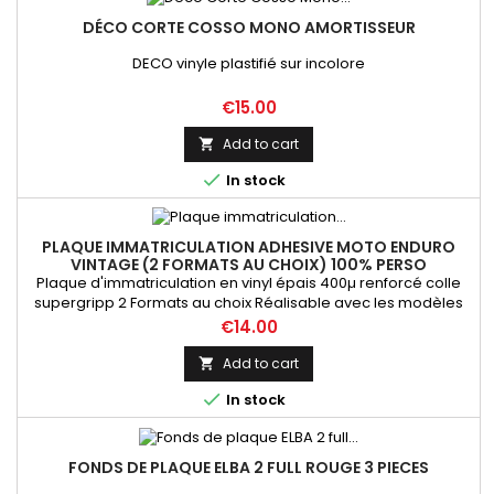
DÉCO CORTE COSSO MONO AMORTISSEUR
DECO vinyle plastifié sur incolore
Price
€15.00
Add to cart


In stock
PLAQUE IMMATRICULATION ADHESIVE MOTO ENDURO
VINTAGE (2 FORMATS AU CHOIX) 100% PERSO
Plaque d'immatriculation en vinyl épais 400µ renforcé colle
supergripp 2 Formats au choix Réalisable avec les modèles
présentés, ou personnalisable ( couleur, logo, département,
Price
€14.00
inscription bas de plaque...)
Add to cart


In stock
FONDS DE PLAQUE ELBA 2 FULL ROUGE 3 PIECES