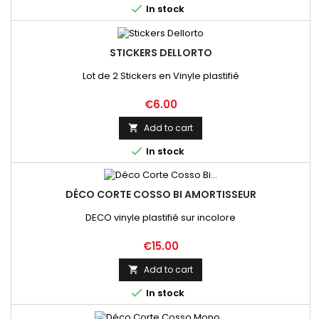

In stock
STICKERS DELLORTO
Lot de 2 Stickers en Vinyle plastifié
Price
€6.00
Add to cart


In stock
DÉCO CORTE COSSO BI AMORTISSEUR
DECO vinyle plastifié sur incolore
Price
€15.00
Add to cart


In stock