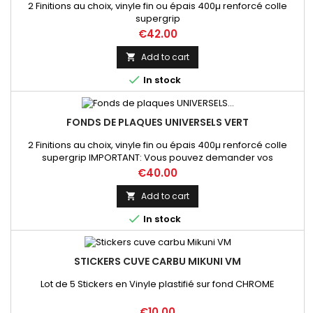
2 Finitions au choix, vinyle fin ou épais 400µ renforcé colle
supergrip
Price
€42.00
Add to cart


In stock
FONDS DE PLAQUES UNIVERSELS VERT
2 Finitions au choix, vinyle fin ou épais 400µ renforcé colle
supergrip IMPORTANT: Vous pouvez demander vos
dimensions précises par mail lors de votre commande sur ce
Price
€40.00
produit
Add to cart


In stock
STICKERS CUVE CARBU MIKUNI VM
Lot de 5 Stickers en Vinyle plastifié sur fond CHROME
Price
€10.00