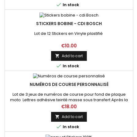

In stock
STICKERS BOBINE - CDI BOSCH
Lot de 12 Stickers en Vinyle plastifié
Price
€10.00
Add to cart


In stock
NUMÉROS DE COURSE PERSONNALISÉ
Lot de 3 jeux de numéros de course pour fond de plaque
moto Lettres adhésive teinté masse sous transfert Après la
commande, envoyez nous un mail afin de valider les
Price
€18.00
numéros, couleur et dimensions . Vous recevrez une
maquette de validation qui précèdera l'envoi
Add to cart


In stock