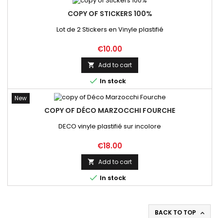
COPY OF STICKERS 100%
Lot de 2 Stickers en Vinyle plastifié
Price
€10.00
Add to cart


In stock
New
COPY OF DÉCO MARZOCCHI FOURCHE
DECO vinyle plastifié sur incolore
Price
€18.00
Add to cart


In stock
BACK TO TOP
