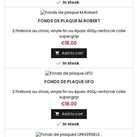

In stock
FONDS DE PLAQUE M.ROBERT
2 Finitions au choix, vinyle fin ou épais 400µ renforcé colle
supergrip
Price
€18.00
Add to cart


In stock
FONDS DE PLAQUE UFO
2 Finitions au choix, vinyle fin ou épais 400µ renforcé colle
supergrip
Price
€18.00
Add to cart


In stock