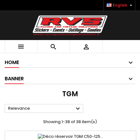

English



HOME
BANNER
TGM

Relevance
Showing 1-38 of 38 item(s)