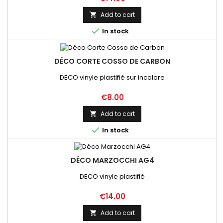
Add to cart


In stock
DÉCO CORTE COSSO DE CARBON
DECO vinyle plastifié sur incolore
Price
€8.00
Add to cart


In stock
DÉCO MARZOCCHI AG4
DECO vinyle plastifié
Price
€14.00
Add to cart
