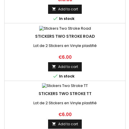
Add to cart


In stock
STICKERS TWO STROKE ROAD
Lot de 2 Stickers en Vinyle plastifié
Price
€6.00
Add to cart


In stock
STICKERS TWO STROKE TT
Lot de 2 Stickers en Vinyle plastifié
Price
€6.00
Add to cart
