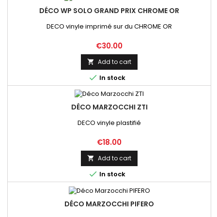
DÉCO WP SOLO GRAND PRIX CHROME OR
DECO vinyle imprimé sur du CHROME OR
Price
€30.00
Add to cart


In stock
DÉCO MARZOCCHI ZTI
DECO vinyle plastifié
Price
€18.00
Add to cart


In stock
DÉCO MARZOCCHI PIFERO