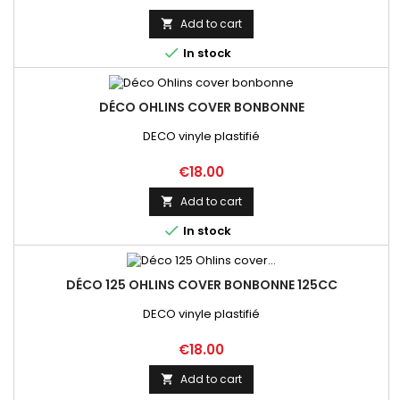
Add to cart


In stock
DÉCO OHLINS COVER BONBONNE
DECO vinyle plastifié
Price
€18.00
Add to cart


In stock
DÉCO 125 OHLINS COVER BONBONNE 125CC
DECO vinyle plastifié
Price
€18.00
Add to cart
