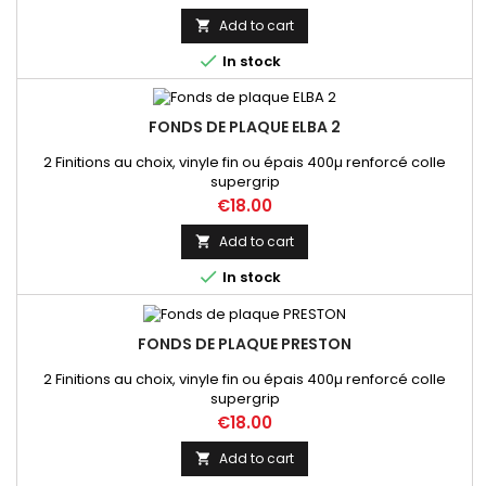
Add to cart


In stock
FONDS DE PLAQUE ELBA 2
2 Finitions au choix, vinyle fin ou épais 400µ renforcé colle
supergrip
Price
€18.00
Add to cart


In stock
FONDS DE PLAQUE PRESTON
2 Finitions au choix, vinyle fin ou épais 400µ renforcé colle
supergrip
Price
€18.00
Add to cart
