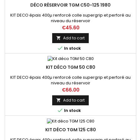
DÉCO RÉSERVOIR TGM C50-125 1980
KIT DECO épais 400µ renforcé colle supergrip et perforé au
niveau du réservoir
Price
€45.60
Add to cart


In stock
KIT DÉCO TGM 50 C80
KIT DECO épais 400µ renforcé colle supergrip et perforé au
niveau du réservoir
Price
€66.00
Add to cart


In stock
KIT DÉCO TGM 125 C80
KIT DECO épais 400µ renforcé colle supergrip et perforé au