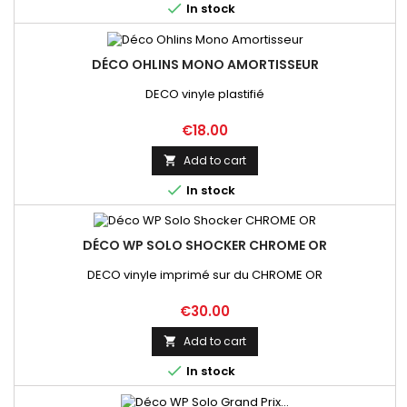

In stock
DÉCO OHLINS MONO AMORTISSEUR
DECO vinyle plastifié
Price
€18.00
Add to cart


In stock
DÉCO WP SOLO SHOCKER CHROME OR
DECO vinyle imprimé sur du CHROME OR
Price
€30.00
Add to cart


In stock