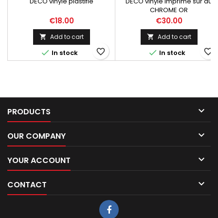
DECO vinyle plastifié
DECO vinyle imprimé sur du
CHROME OR
Price
Price
€18.00
€30.00
Add to cart
Add to cart


favorite_border
favorite_border


In stock
In stock

PRODUCTS

OUR COMPANY

YOUR ACCOUNT

CONTACT