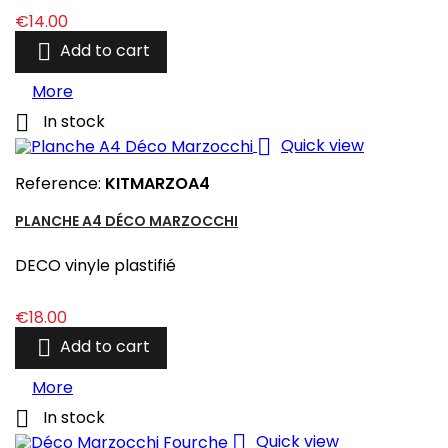
Price
€14.00

Add to cart
More

In stock

Quick view
Reference:
KITMARZOA4
PLANCHE A4 DÉCO MARZOCCHI
DECO vinyle plastifié
Price
€18.00

Add to cart
More

In stock

Quick view