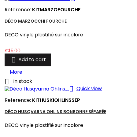
Reference:
KITMARZOFOURCHE
DÉCO MARZOCCHI FOURCHE
DECO vinyle plastifié sur incolore
Price
€15.00

Add to cart
More

In stock

Quick view
Reference:
KITHUSKIOHLINSSEP
DÉCO HUSQVARNA OHLINS BONBONNE SÉPARÉE
DECO vinyle plastifié sur incolore