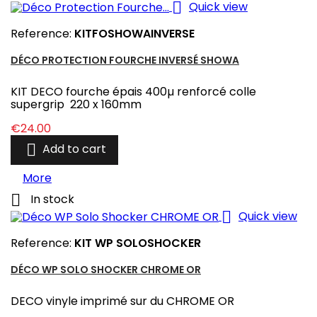

Quick view
Reference:
KITFOSHOWAINVERSE
DÉCO PROTECTION FOURCHE INVERSÉ SHOWA
KIT DECO fourche épais 400µ renforcé colle
supergrip 220 x 160mm
Price
€24.00

Add to cart
More

In stock

Quick view
Reference:
KIT WP SOLOSHOCKER
DÉCO WP SOLO SHOCKER CHROME OR
DECO vinyle imprimé sur du CHROME OR