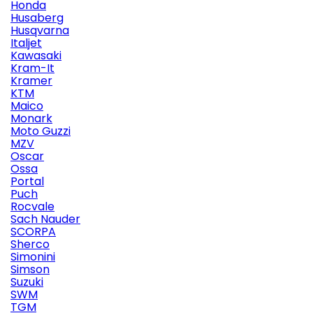
Honda
Husaberg
Husqvarna
Italjet
Kawasaki
Kram-It
Kramer
KTM
Maico
Monark
Moto Guzzi
MZV
Oscar
Ossa
Portal
Puch
Rocvale
Sach Nauder
SCORPA
Sherco
Simonini
Simson
Suzuki
SWM
TGM