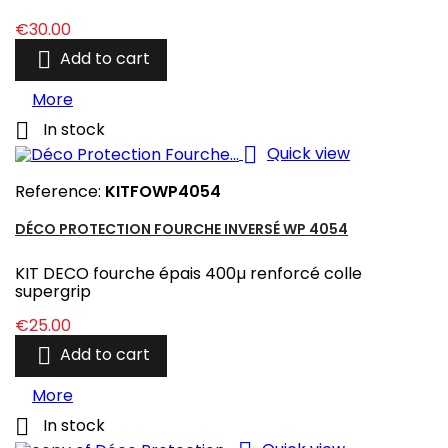
Price
€30.00

Add to cart
More

In stock

Quick view
Reference:
KITFOWP4054
DÉCO PROTECTION FOURCHE INVERSÉ WP 4054
KIT DECO fourche épais 400µ renforcé colle
supergrip
Price
€25.00

Add to cart
More

In stock