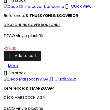

In stock

Quick view
Reference:
KITHUSKYOHLINSCOVEROR
DÉCO OHLINS COVER BONBONNE
DECO vinyle plastifié
Price
€18.00

Add to cart
More

In stock

Quick view
Reference:
KITMARZOAG4
DÉCO MARZOCCHI AG4
DECO vinyle plastifié