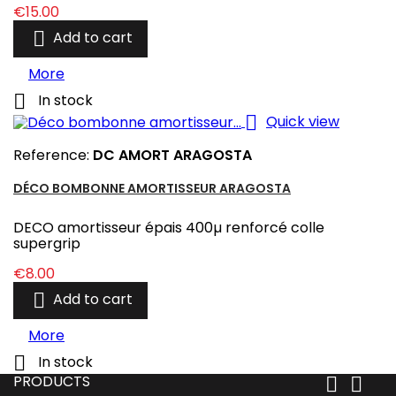
Price
€15.00

Add to cart
More

In stock

Quick view
Reference:
DC AMORT ARAGOSTA
DÉCO BOMBONNE AMORTISSEUR ARAGOSTA
DECO amortisseur épais 400µ renforcé colle
supergrip
Price
€8.00

Add to cart
More

In stock
PRODUCTS

