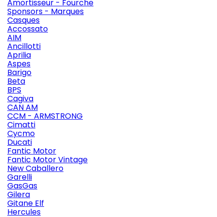
Amortisseur - Fourche
Sponsors - Marques
Casques
Accossato
AIM
Ancillotti
Aprilia
Aspes
Barigo
Beta
BPS
Cagiva
CAN AM
CCM - ARMSTRONG
Cimatti
Cycmo
Ducati
Fantic Motor
Fantic Motor Vintage
New Caballero
Garelli
GasGas
Gilera
Gitane Elf
Hercules