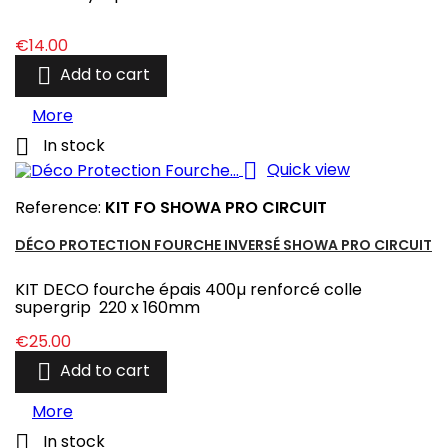
Price
€14.00

Add to cart
More

In stock

Quick view
Reference:
KIT FO SHOWA PRO CIRCUIT
DÉCO PROTECTION FOURCHE INVERSÉ SHOWA PRO CIRCUIT
KIT DECO fourche épais 400µ renforcé colle
supergrip 220 x 160mm
Price
€25.00

Add to cart
More

In stock