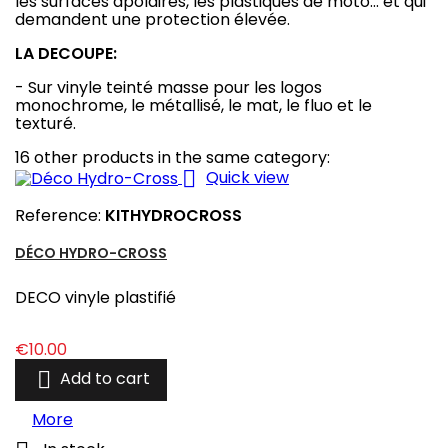
les surfaces apolaires, les plastiques de moto... et qui
demandent une protection élevée.
LA DECOUPE:
- Sur vinyle teinté masse pour les logos
monochrome, le métallisé, le mat, le fluo et le
texturé.
16 other products in the same category:

Quick view
Reference:
KITHYDROCROSS
DÉCO HYDRO-CROSS
DECO vinyle plastifié
Price
€10.00

Add to cart
More