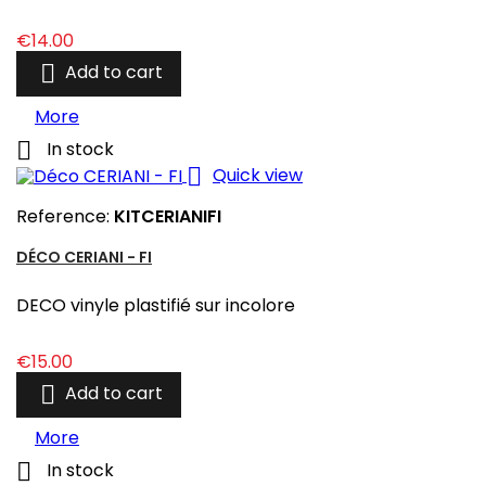
Price
€14.00

Add to cart
More

In stock

Quick view
Reference:
KITCERIANIFI
DÉCO CERIANI - FI
DECO vinyle plastifié sur incolore
Price
€15.00

Add to cart
More

In stock