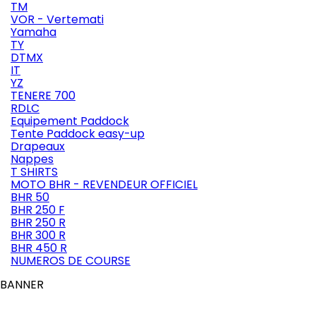
TM
VOR - Vertemati
Yamaha
TY
DTMX
IT
YZ
TENERE 700
RDLC
Equipement Paddock
Tente Paddock easy-up
Drapeaux
Nappes
T SHIRTS
MOTO BHR - REVENDEUR OFFICIEL
BHR 50
BHR 250 F
BHR 250 R
BHR 300 R
BHR 450 R
NUMEROS DE COURSE
BANNER