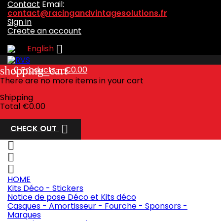
Contact
Email:
contact@racingandvintagesolutions.fr
Sign in
Create an account

English
shopping_cart
0
Products - €0.00
There are no more items in your cart
Shipping
Total
€0.00

CHECK OUT



HOME
Kits Déco - Stickers
Notice de pose Déco et Kits déco
Casques - Amortisseur - Fourche - Sponsors -
Marques