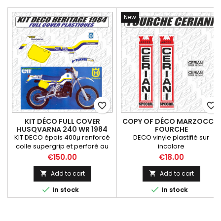
New
favorite_border
favorite_border
KIT DÉCO FULL COVER
COPY OF DÉCO MARZOCCHI
HUSQVARNA 240 WR 1984
FOURCHE
HERITAGE
KIT DECO épais 400µ renforcé
DECO vinyle plastifié sur
colle supergrip et perforé au
incolore
niveau du réservoir Recouvre
Price
Price
€150.00
€18.00
complètement les plastiques.
permet une remise en état
Add to cart
Add to cart


rapide et simple. Autres déco


In stock
In stock
possible sur simple demande.
( GB ar - GB av - Réservoir -
Caches - Fonds de plaques )