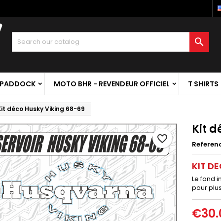

 PADDOCK
MOTO BHR - REVENDEUR OFFICIEL
T SHIRTS
Kit déco Husky Viking 68-69
Kit d
favorite_border
Referen
KIT DE
Le fond 
pour plu
€30.