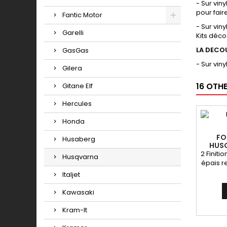
- Sur vin
pour fair
Fantic Motor
- Sur vin
Garelli
Kits déco
LA DECO
GasGas
- Sur vin
Gilera
16 OTH
Gitane Elf
Hercules
Honda
FO
Husaberg
HUSQ
2 Finitio
Husqvarna
épais r
Italjet
Kawasaki
Kram-It