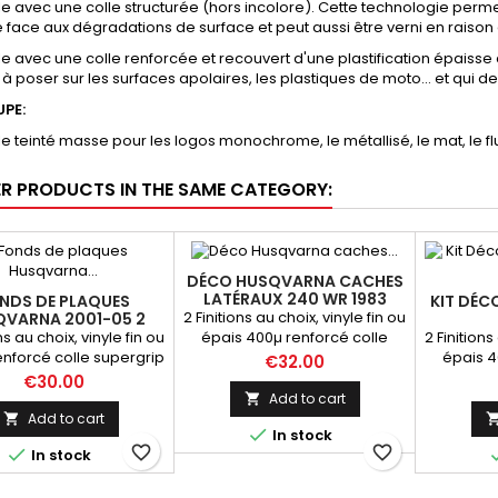
yle avec une colle structurée (hors incolore). Cette technologie permet
e face aux dégradations de surface et peut aussi être verni en raison 
yle avec une colle renforcée et recouvert d'une plastification épaisse 
 à poser sur les surfaces apolaires, les plastiques de moto... et qui
UPE:
yle teinté masse pour les logos monochrome, le métallisé, le mat, le flu
ER PRODUCTS IN THE SAME CATEGORY:
DÉCO HUSQVARNA CACHES
LATÉRAUX 240 WR 1983
NDS DE PLAQUES
KIT DÉC
2 Finitions au choix, vinyle fin ou
VARNA 2001-05 2
TEMPS
ns au choix, vinyle fin ou
2 Finitions
épais 400µ renforcé colle
enforcé colle supergrip
épais 4
supergrip
Price
€32.00
Price
€30.00
Add to cart

Add to cart


In stock
favorite_border
favorite_border

In stock