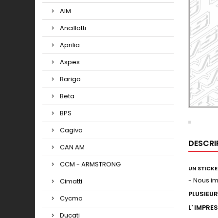
AIM
Ancillotti
Aprilia
Aspes
Barigo
Beta
BPS
Cagiva
DESCRI
CAN AM
CCM - ARMSTRONG
UN STICKE
- Nous i
Cimatti
PLUSIEU
Cycmo
L' IMPRE
Ducati