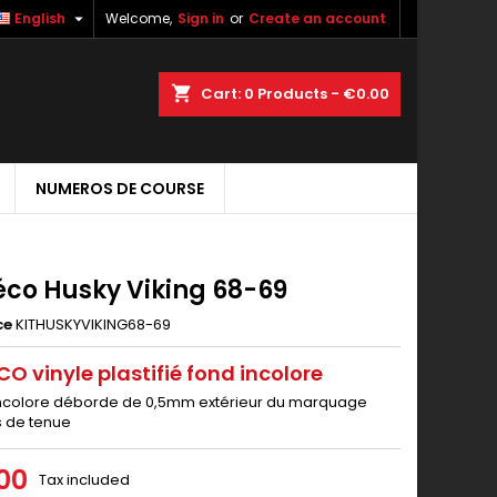

English
Welcome,
Sign in
or
Create an account
shopping_cart
Cart:
0
Products - €0.00
NUMEROS DE COURSE
éco Husky Viking 68-69
ce
KITHUSKYVIKING68-69
CO vinyle plastifié fond incolore
incolore déborde de 0,5mm extérieur du marquage
s de tenue
00
Tax included