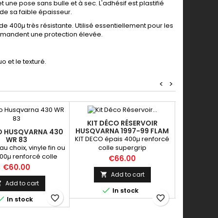
 une pose sans bulle et à sec. L'adhésif est plastifié
de sa faible épaisseur.
de 400µ très résistante. Utilisé essentiellement pour les
 demandent une protection élevée.
o et le texturé.
<
>
KIT DÉCO RÉSERVOIR
DÉCO
HUSQVARNA 1997-99 FLAM
RÉSERVOIR
O HUSQVARNA 430
KIT DECO épais 400µ renforcé
DECO viny
WR 83
 au choix, vinyle fin ou
colle supergrip
00µ renforcé colle
Price
P
€66.00
supergrip
Price
€60.00
Add to cart


Add to cart



In stock
favorite_border
favorite_border

In stock