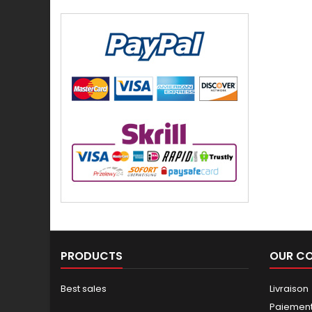
PRODUCTS
OUR C
Best sales
Livraison
Paiement