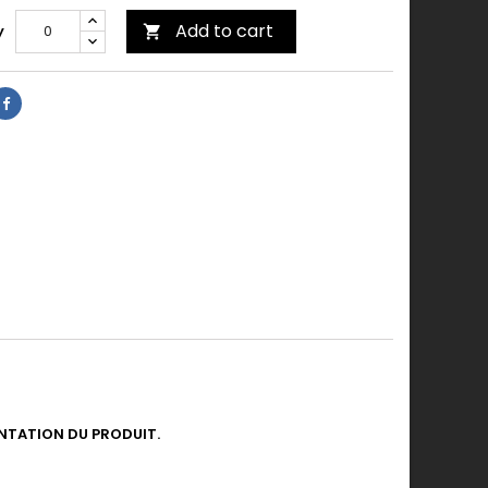
Add to cart
y

ENTATION DU PRODUIT.