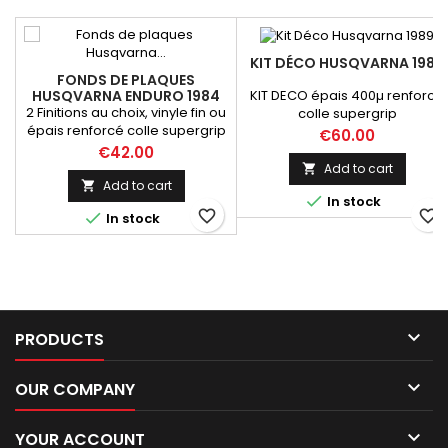
KIT DÉCO HUSQVARNA 1989
FONDS DE PLAQUES
KIT DECO épais 400µ renforcé
HUSQVARNA ENDURO 1984
2 Finitions au choix, vinyle fin ou
colle supergrip
épais renforcé colle supergrip
Price
€60.00
Price
€42.00
Add to cart

Add to cart


In stock
favorite_border
favorite_border

In stock

PRODUCTS

OUR COMPANY

YOUR ACCOUNT