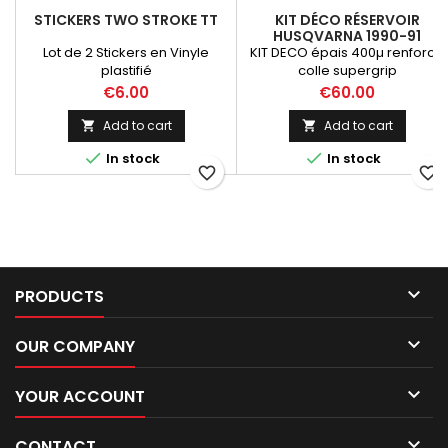
STICKERS TWO STROKE TT
KIT DÉCO RÉSERVOIR
HUSQVARNA 1990-91
Lot de 2 Stickers en Vinyle
KIT DECO épais 400µ renforcé
plastifié
colle supergrip
Price
Price
€6.00
€60.00
Add to cart
Add to cart




In stock
In stock
favorite_border
favorite_border

PRODUCTS

OUR COMPANY

YOUR ACCOUNT

CONTACT