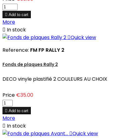

Add to cart
More

In stock

Quick view
Reference:
FM FP RALLY 2
Fonds de plaques Rally 2
DECO vinyle plastifié 2 COULEURS AU CHOIX
Price
€35.00

Add to cart
More

In stock

Quick view