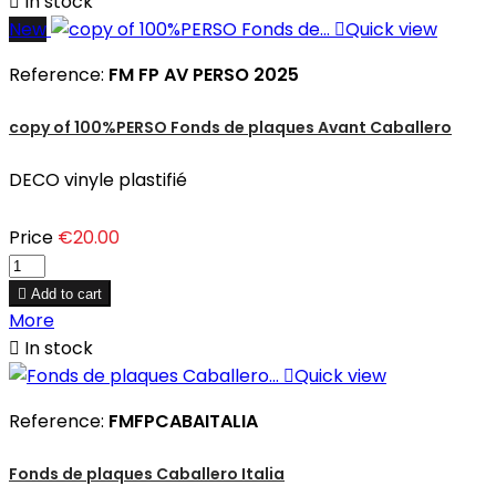

In stock
New

Quick view
Reference:
FM FP AV PERSO 2025
copy of 100%PERSO Fonds de plaques Avant Caballero
DECO vinyle plastifié
Price
€20.00

Add to cart
More

In stock

Quick view
Reference:
FMFPCABAITALIA
Fonds de plaques Caballero Italia