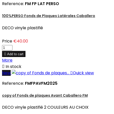
Reference:
FM FP LAT PERSO
100%PERSO Fonds de Plaques Latérales Caballero
DECO vinyle plastifié
Price
€40.00

Add to cart
More

In stock
New

Quick view
Reference:
FMFPAVFM2025
copy of Fonds de plaques Avant Caballero FM
DECO vinyle plastifié 2 COULEURS AU CHOIX