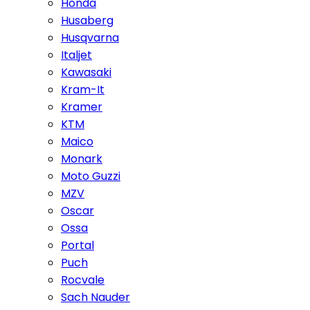
Honda
Husaberg
Husqvarna
Italjet
Kawasaki
Kram-It
Kramer
KTM
Maico
Monark
Moto Guzzi
MZV
Oscar
Ossa
Portal
Puch
Rocvale
Sach Nauder