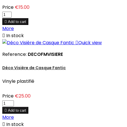
Price
€15.00

Add to cart
More

In stock

Quick view
Reference:
DECOFMVISIERE
Déco Visière de Casque Fantic
Vinyle plastifié
Price
€25.00

Add to cart
More

In stock