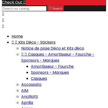
Check Out


Search



Home


Kits Déco - Stickers
Notice de pose Déco et Kits déco


Casques - Amortisseur - Fourche -
Sponsors - Marques
Amortisseur - Fourche
Sponsors - Marques
Casques
Accossato
AIM
Ancillotti
Aprilia