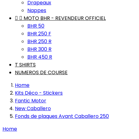
Drapeaux
Nappes


MOTO BHR - REVENDEUR OFFICIEL
BHR 50
BHR 250 F
BHR 250 R
BHR 300 R
BHR 450 R
T SHIRTS
NUMEROS DE COURSE
Home
Kits Déco - Stickers
Fantic Motor
New Caballero
Fonds de plaques Avant Caballero 250
Home