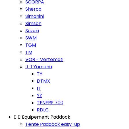
SCORPA
Sherco
Simonini
Simson
Suzuki
SWM
TGM
TM
VOR - Vertemati


Yamaha
TY
DTMX
IT
YZ
TENERE 700
RDLC


Equipement Paddock
Tente Paddock easy-up