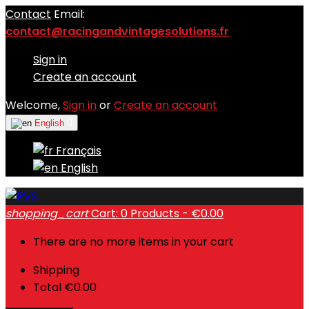
Contact
Email:
contact@racingandvintagesolutions.fr
Sign in
Create an account
Welcome,
Sign in
or
Create an account
English

Français
English
shopping_cart
Cart:
0
Products - €0.00
There are no more items in your cart
Shipping
Total
€0.00