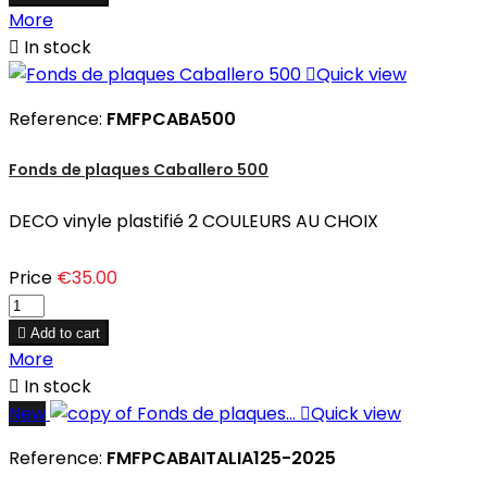
More

In stock

Quick view
Reference:
FMFPCABA500
Fonds de plaques Caballero 500
DECO vinyle plastifié 2 COULEURS AU CHOIX
Price
€35.00

Add to cart
More

In stock
New

Quick view
Reference:
FMFPCABAITALIA125-2025