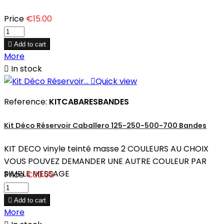
Price
€15.00

Add to cart
More

In stock

Quick view
Reference:
KITCABARESBANDES
Kit Déco Réservoir Caballero 125-250-500-700 Bandes
KIT DECO vinyle teinté masse 2 COULEURS AU CHOIX
VOUS POUVEZ DEMANDER UNE AUTRE COULEUR PAR
SIMPLE MESSAGE
Price
€30.00

Add to cart
More