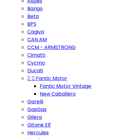
Aspes
Barigo
Beta
BPS
Cagiva
CAN AM
CCM - ARMSTRONG
Cimatti
Cycmo
Ducati


Fantic Motor
Fantic Motor Vintage
New Caballero
Garelli
GasGas
Gilera
Gitane Elf
Hercules