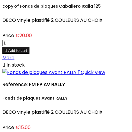
copy of Fonds de plaques Caballero Italia 125
DECO vinyle plastifié 2 COULEURS AU CHOIX
Price
€20.00

Add to cart
More

In stock

Quick view
Reference:
FM FP AV RALLY
Fonds de plaques Avant RALLY
DECO vinyle plastifié 2 COULEURS AU CHOIX
Price
€15.00