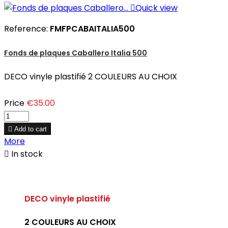

Quick view
Reference:
FMFPCABAITALIA500
Fonds de plaques Caballero Italia 500
DECO vinyle plastifié 2 COULEURS AU CHOIX
Price
€35.00

Add to cart
More

In stock
DECO vinyle plastifié
2 COULEURS AU CHOIX