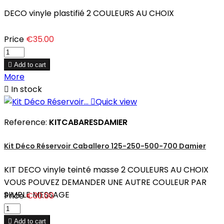
DECO vinyle plastifié 2 COULEURS AU CHOIX
Price
€35.00

Add to cart
More

In stock

Quick view
Reference:
KITCABARESDAMIER
Kit Déco Réservoir Caballero 125-250-500-700 Damier
KIT DECO vinyle teinté masse 2 COULEURS AU CHOIX
VOUS POUVEZ DEMANDER UNE AUTRE COULEUR PAR
SIMPLE MESSAGE
Price
€30.00

Add to cart