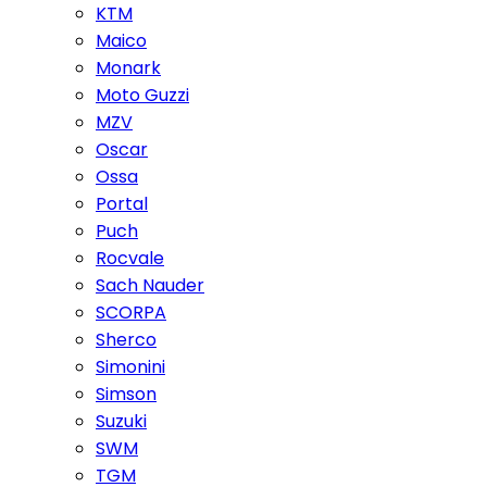
KTM
Maico
Monark
Moto Guzzi
MZV
Oscar
Ossa
Portal
Puch
Rocvale
Sach Nauder
SCORPA
Sherco
Simonini
Simson
Suzuki
SWM
TGM