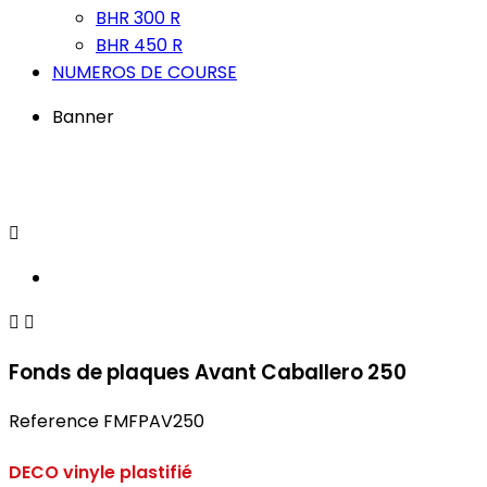
BHR 300 R
BHR 450 R
NUMEROS DE COURSE
Banner



Fonds de plaques Avant Caballero 250
Reference
FMFPAV250
DECO vinyle plastifié