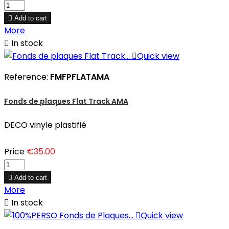

Add to cart
More

In stock

Quick view
Reference:
FMFPFLATAMA
Fonds de plaques Flat Track AMA
DECO vinyle plastifié
Price
€35.00

Add to cart
More

In stock

Quick view