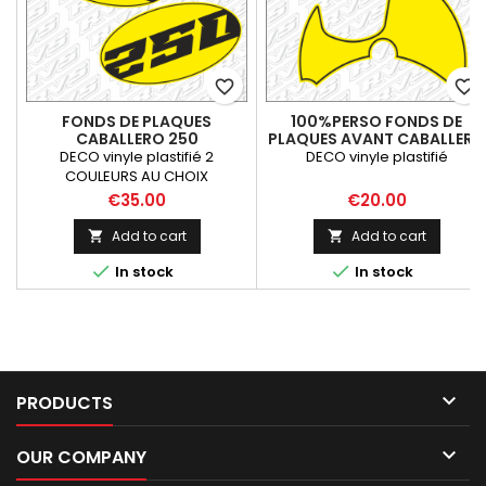
favorite_border
favorite_border
FONDS DE PLAQUES
100%PERSO FONDS DE
CABALLERO 250
PLAQUES AVANT CABALLERO
DECO vinyle plastifié 2
DECO vinyle plastifié
COULEURS AU CHOIX
Price
Price
€35.00
€20.00
Add to cart
Add to cart




In stock
In stock

PRODUCTS

OUR COMPANY