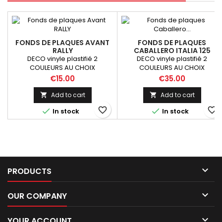
FONDS DE PLAQUES AVANT
FONDS DE PLAQUES
RALLY
CABALLERO ITALIA 125
DECO vinyle plastifié 2
DECO vinyle plastifié 2
COULEURS AU CHOIX
COULEURS AU CHOIX
Price
Price
€15.00
€35.00
Add to cart
Add to cart


favorite_border
favorite_border


In stock
In stock

PRODUCTS

OUR COMPANY

YOUR ACCOUNT