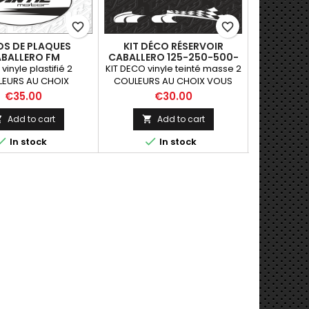
favorite_border
favorite_border
S DE PLAQUES
KIT DÉCO RÉSERVOIR
FONDS DE
BALLERO FM
CABALLERO 125-250-500-
CABALLE
700 DAMIER
vinyle plastifié 2
KIT DECO vinyle teinté masse 2
DECO vin
EURS AU CHOIX
COULEURS AU CHOIX VOUS
COULE
POUVEZ DEMANDER UNE AUTRE
Price
Price
€35.00
€30.00
COULEUR PAR SIMPLE MESSAGE
Add to cart
Add to cart






In stock
In stock