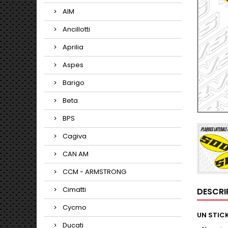
AIM
Ancillotti
Aprilia
Aspes
Barigo
Beta
BPS
Cagiva
CAN AM
CCM - ARMSTRONG
Cimatti
DESCRI
Cycmo
UN STICK
Ducati