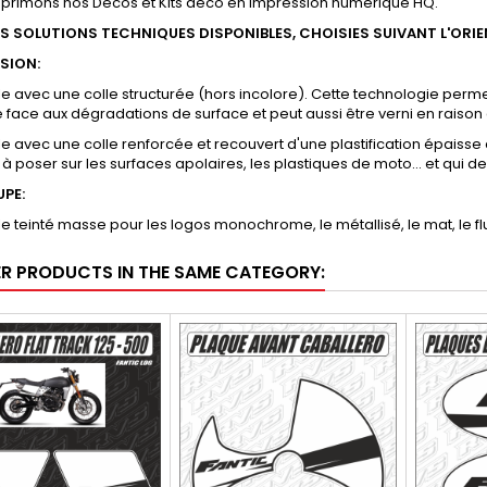
mprimons nos Décos et Kits déco en impression numérique HQ.
RS SOLUTIONS TECHNIQUES DISPONIBLES, CHOISIES SUIVANT L'ORI
SSION:
yle avec une colle structurée (hors incolore). Cette technologie permet
e face aux dégradations de surface et peut aussi être verni en raison 
yle avec une colle renforcée et recouvert d'une plastification épaisse 
 à poser sur les surfaces apolaires, les plastiques de moto... et qui
UPE:
yle teinté masse pour les logos monochrome, le métallisé, le mat, le flu
ER PRODUCTS IN THE SAME CATEGORY: