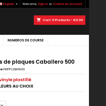

English
Welcome,
Sign in
or
Create an account
shopping_cart
Cart:
0
Products - €0.00
NUMEROS DE COURSE
s de plaques Caballero 500
ce
FMFPCABA500
inyle plastifié
LEURS AU CHOIX