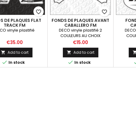
favorite_border
favorite_border
S DE PLAQUES FLAT
FONDS DE PLAQUES AVANT
FOND
TRACK FM
CABALLERO FM
CA
CO vinyle plastifié
DECO vinyle plastifié 2
DECO 
COULEURS AU CHOIX
COUL
Price
Price
€35.00
€15.00
Add to cart
Add to cart




In stock
In stock