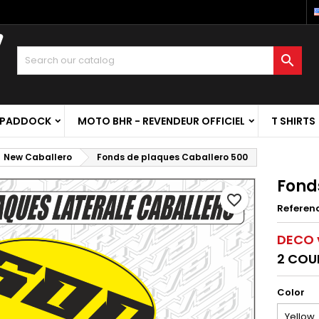

 PADDOCK
MOTO BHR - REVENDEUR OFFICIEL
T SHIRTS
New Caballero
Fonds de plaques Caballero 500
Fond
favorite_border
Referen
DECO v
2 COU
Color