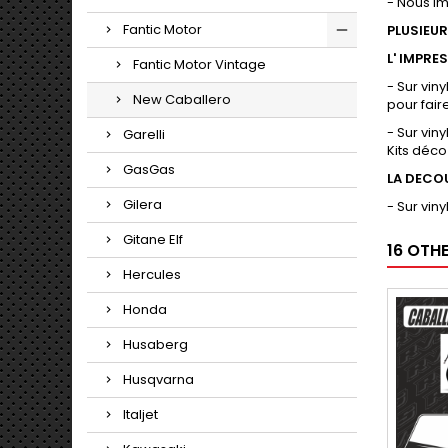
- Nous i
Fantic Motor
PLUSIEU
L' IMPRE
Fantic Motor Vintage
- Sur vin
New Caballero
pour fair
- Sur vin
Garelli
Kits déco
GasGas
LA DECO
Gilera
- Sur vin
Gitane Elf
16 OTH
Hercules
Honda
Husaberg
Husqvarna
Italjet