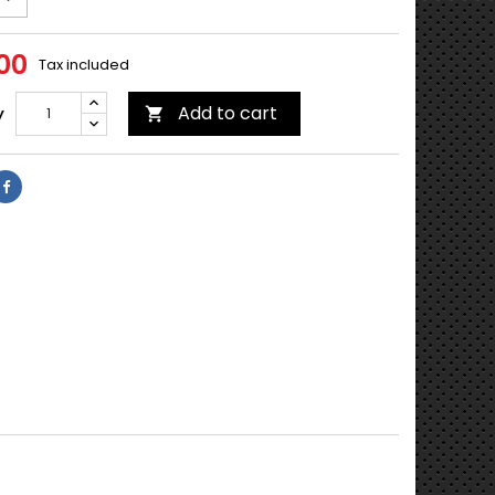
00
Tax included
Add to cart
y
