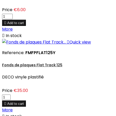
Price
€6.00

Add to cart
More

In stock

Quick view
Reference:
FMFPFLAT125Y
Fonds de plaques Flat Track 125
DECO vinyle plastifié
Price
€35.00

Add to cart
More