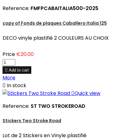
Reference:
FMFPCABAITALIA500-2025
copy of Fonds de plaques Caballero Italia 125
DECO vinyle plastifié 2 COULEURS AU CHOIX
Price
€20.00

Add to cart
More

In stock

Quick view
Reference:
ST TWO STROKEROAD
Stickers Two Stroke Road
Lot de 2 Stickers en Vinyle plastifié