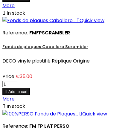
More

In stock

Quick view
Reference:
FMFPSCRAMBLER
Fonds de plaques Caballero Scrambler
DECO vinyle plastifié Réplique Origine
Price
€35.00

Add to cart
More

In stock

Quick view
Reference:
FM FP LAT PERSO