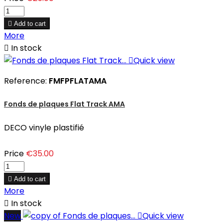

Add to cart
More

In stock

Quick view
Reference:
FMFPFLATAMA
Fonds de plaques Flat Track AMA
DECO vinyle plastifié
Price
€35.00

Add to cart
More

In stock
New

Quick view