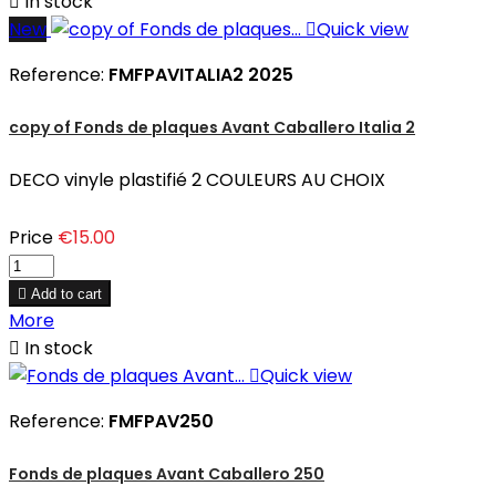

In stock
New

Quick view
Reference:
FMFPAVITALIA2 2025
copy of Fonds de plaques Avant Caballero Italia 2
DECO vinyle plastifié 2 COULEURS AU CHOIX
Price
€15.00

Add to cart
More

In stock

Quick view
Reference:
FMFPAV250
Fonds de plaques Avant Caballero 250