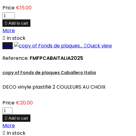
Price
€15.00

Add to cart
More

In stock
New

Quick view
Reference:
FMFPCABAITALIA2025
copy of Fonds de plaques Caballero Italia
DECO vinyle plastifié 2 COULEURS AU CHOIX
Price
€20.00

Add to cart
More

In stock