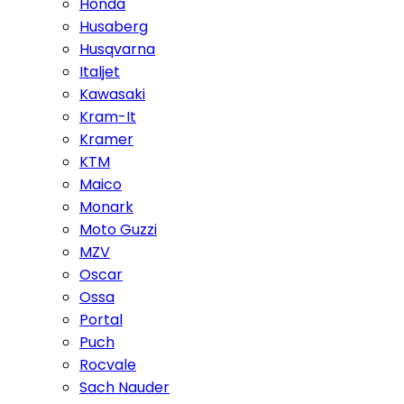
Honda
Husaberg
Husqvarna
Italjet
Kawasaki
Kram-It
Kramer
KTM
Maico
Monark
Moto Guzzi
MZV
Oscar
Ossa
Portal
Puch
Rocvale
Sach Nauder