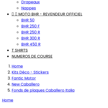
Drapeaux
Nappes


MOTO BHR - REVENDEUR OFFICIEL
BHR 50
BHR 250 F
BHR 250 R
BHR 300 R
BHR 450 R
T SHIRTS
NUMEROS DE COURSE
Home
Kits Déco - Stickers
Fantic Motor
New Caballero
Fonds de plaques Caballero Italia
Home