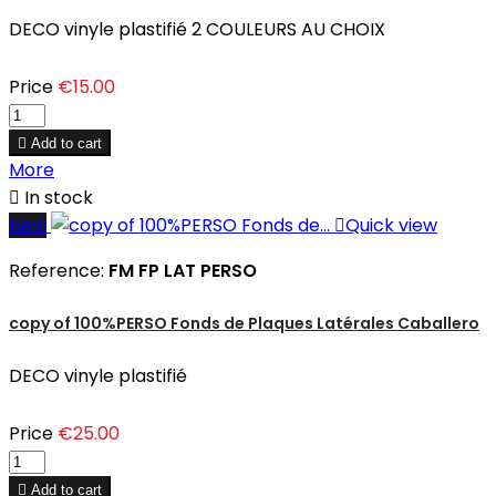
DECO vinyle plastifié 2 COULEURS AU CHOIX
Price
€15.00

Add to cart
More

In stock
New

Quick view
Reference:
FM FP LAT PERSO
copy of 100%PERSO Fonds de Plaques Latérales Caballero
DECO vinyle plastifié
Price
€25.00

Add to cart