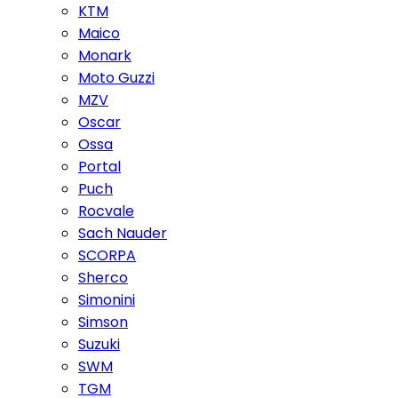
KTM
Maico
Monark
Moto Guzzi
MZV
Oscar
Ossa
Portal
Puch
Rocvale
Sach Nauder
SCORPA
Sherco
Simonini
Simson
Suzuki
SWM
TGM