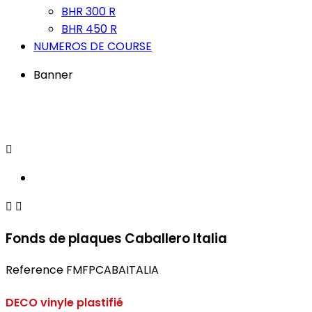
BHR 300 R
BHR 450 R
NUMEROS DE COURSE
Banner



Fonds de plaques Caballero Italia
Reference
FMFPCABAITALIA
DECO vinyle plastifié