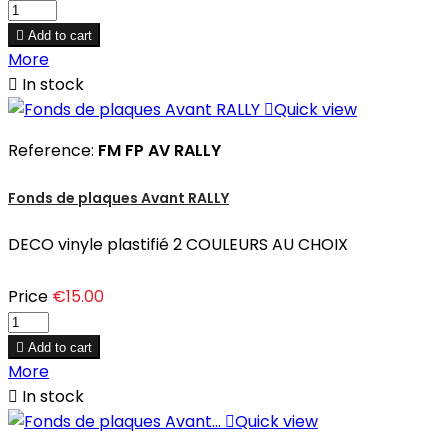

Add to cart
More

In stock

Quick view
Reference:
FM FP AV RALLY
Fonds de plaques Avant RALLY
DECO vinyle plastifié 2 COULEURS AU CHOIX
Price
€15.00

Add to cart
More

In stock

Quick view