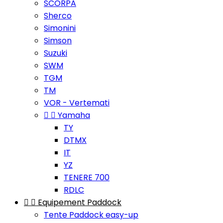
SCORPA
Sherco
Simonini
Simson
Suzuki
SWM
TGM
TM
VOR - Vertemati


Yamaha
TY
DTMX
IT
YZ
TENERE 700
RDLC


Equipement Paddock
Tente Paddock easy-up