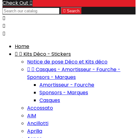
Check Out


Search



Home


Kits Déco - Stickers
Notice de pose Déco et Kits déco


Casques - Amortisseur - Fourche -
Sponsors - Marques
Amortisseur - Fourche
Sponsors - Marques
Casques
Accossato
AIM
Ancillotti
Aprilia