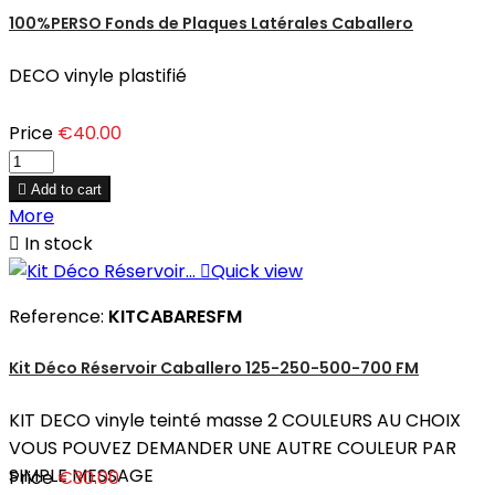
100%PERSO Fonds de Plaques Latérales Caballero
DECO vinyle plastifié
Price
€40.00

Add to cart
More

In stock

Quick view
Reference:
KITCABARESFM
Kit Déco Réservoir Caballero 125-250-500-700 FM
KIT DECO vinyle teinté masse 2 COULEURS AU CHOIX
VOUS POUVEZ DEMANDER UNE AUTRE COULEUR PAR
SIMPLE MESSAGE
Price
€30.00