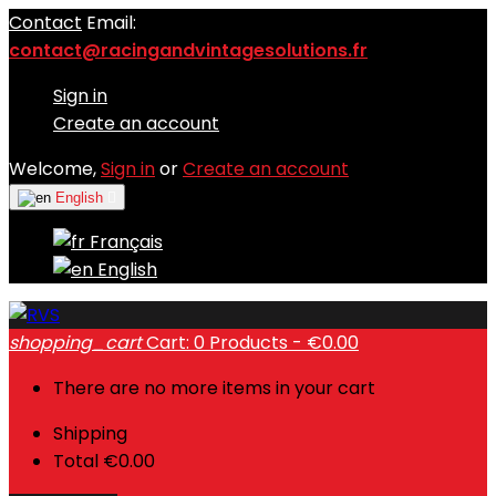
Contact
Email:
contact@racingandvintagesolutions.fr
Sign in
Create an account
Welcome,
Sign in
or
Create an account
English

Français
English
shopping_cart
Cart:
0
Products - €0.00
There are no more items in your cart
Shipping
Total
€0.00