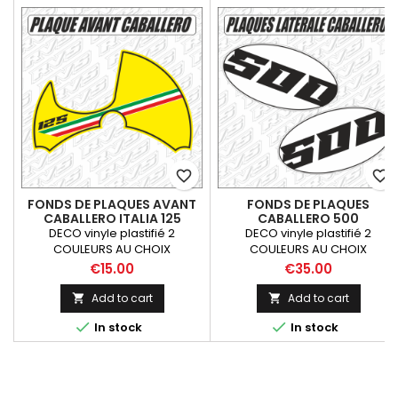
favorite_border
favorite_border
FONDS DE PLAQUES AVANT
FONDS DE PLAQUES
CABALLERO ITALIA 125
CABALLERO 500
DECO vinyle plastifié 2
DECO vinyle plastifié 2
COULEURS AU CHOIX
COULEURS AU CHOIX
Price
Price
€15.00
€35.00
Add to cart
Add to cart




In stock
In stock