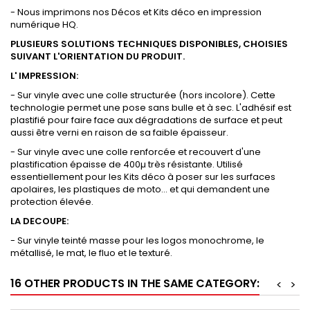
- Nous imprimons nos Décos et Kits déco en impression
numérique HQ.
PLUSIEURS SOLUTIONS TECHNIQUES DISPONIBLES, CHOISIES
SUIVANT L'ORIENTATION DU PRODUIT.
L' IMPRESSION:
- Sur vinyle avec une colle structurée (hors incolore). Cette
technologie permet une pose sans bulle et à sec. L'adhésif est
plastifié pour faire face aux dégradations de surface et peut
aussi être verni en raison de sa faible épaisseur.
- Sur vinyle avec une colle renforcée et recouvert d'une
plastification épaisse de 400µ très résistante. Utilisé
essentiellement pour les Kits déco à poser sur les surfaces
apolaires, les plastiques de moto... et qui demandent une
protection élevée.
LA DECOUPE:
- Sur vinyle teinté masse pour les logos monochrome, le
métallisé, le mat, le fluo et le texturé.
16 OTHER PRODUCTS IN THE SAME CATEGORY:
<
>