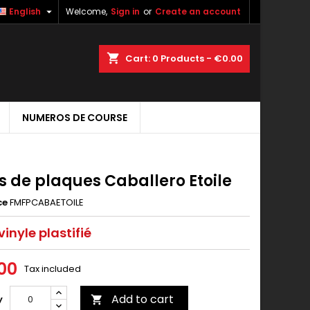

English
Welcome,
Sign in
or
Create an account
shopping_cart
Cart:
0
Products - €0.00
NUMEROS DE COURSE
s de plaques Caballero Etoile
ce
FMFPCABAETOILE
inyle plastifié
00
Tax included
Add to cart
y
