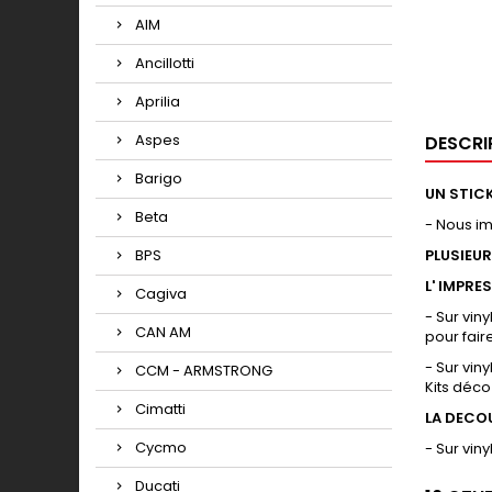
AIM
Ancillotti
Aprilia
Aspes
DESCRI
Barigo
UN STICK
Beta
- Nous i
BPS
PLUSIEU
L' IMPRE
Cagiva
- Sur vin
CAN AM
pour fair
- Sur vin
CCM - ARMSTRONG
Kits déco
Cimatti
LA DECO
Cycmo
- Sur vin
Ducati