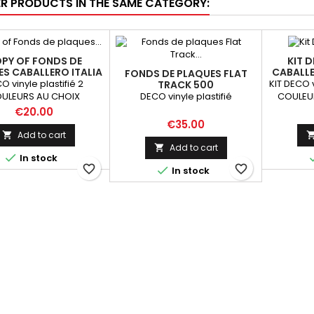
ER PRODUCTS IN THE SAME CATEGORY:
PY OF FONDS DE
KIT 
S CABALLERO ITALIA
CABALLE
FONDS DE PLAQUES FLAT
125
O vinyle plastifié 2
KIT DECO 
TRACK 500
DECO vinyle plastifié
ULEURS AU CHOIX
COULEU
POUVEZ D
Price
€20.00
COULEUR 
Price
€35.00
Add to cart

Add to cart


In stock
favorite_border
favorite_border

In stock