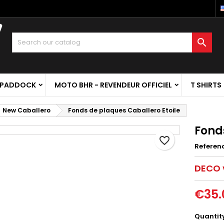

 PADDOCK
MOTO BHR - REVENDEUR OFFICIEL
T SHIRTS
New Caballero
Fonds de plaques Caballero Etoile
Fond
favorite_border
Referen
DECO v
€35.
Quantit