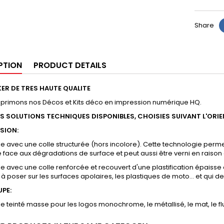
Share
PTION
PRODUCT DETAILS
ER DE TRES HAUTE QUALITE
mprimons nos Décos et Kits déco en impression numérique HQ.
RS SOLUTIONS TECHNIQUES DISPONIBLES, CHOISIES SUIVANT L'ORI
SSION:
yle avec une colle structurée (hors incolore). Cette technologie permet
e face aux dégradations de surface et peut aussi être verni en raison 
yle avec une colle renforcée et recouvert d'une plastification épaisse 
 à poser sur les surfaces apolaires, les plastiques de moto... et qui
UPE:
yle teinté masse pour les logos monochrome, le métallisé, le mat, le flu