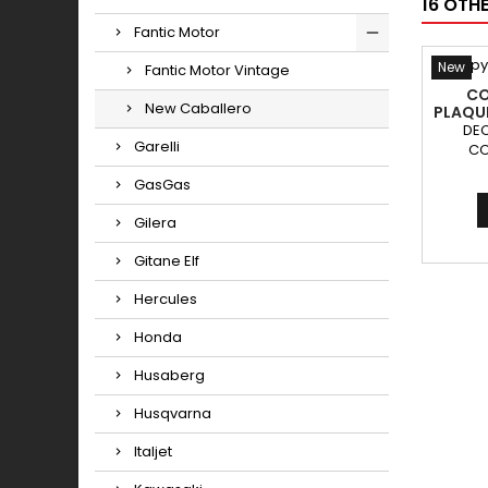
16 OTH
Fantic Motor
New
Fantic Motor Vintage
CO
New Caballero
PLAQUE
DEC
Garelli
CO
GasGas
Gilera
Gitane Elf
Hercules
Honda
Husaberg
Husqvarna
Italjet