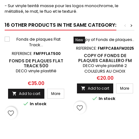
- Sur vinyle teinté masse pour les logos monochrome, le
métallisé, le mat, le fluo et le texturé.
16 OTHER PRODUCTS IN THE SAME CATEGORY:
<
>
New
REFERENCE:
FMFPCABAFM2025
REFERENCE:
FMFPFLAT500
COPY OF FONDS DE
PLAQUES CABALLERO FM
FONDS DE PLAQUES FLAT
DECO vinyle plastifié 2
TRACK 500
DECO vinyle plastifié
COULEURS AU CHOIX
Price
€20.00
Price
€35.00
Add to cart
More

Add to cart
More


In stock

In stock
favorite_border
favorite_border