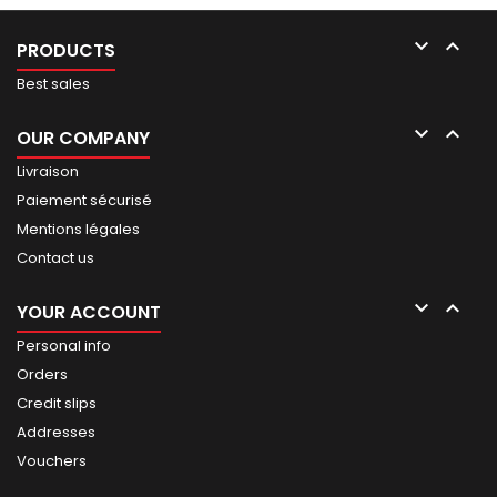


PRODUCTS
Best sales


OUR COMPANY
Livraison
Paiement sécurisé
Mentions légales
Contact us


YOUR ACCOUNT
Personal info
Orders
Credit slips
Addresses
Vouchers