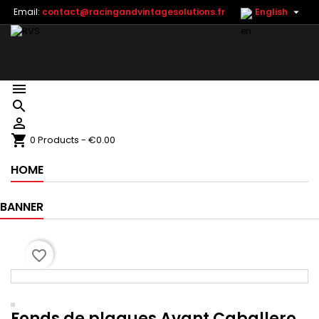

Email:
contact@racingandvintagesolutions.fr
English



shopping_cart
0
Products - €0.00
HOME
BANNER
favorite_border
Fonds de plaques Avant Caballero