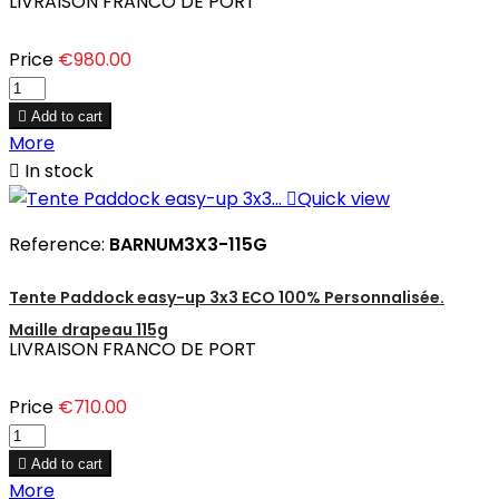
LIVRAISON FRANCO DE PORT
Price
€980.00

Add to cart
More

In stock

Quick view
Reference:
BARNUM3X3-115G
Tente Paddock easy-up 3x3 ECO 100% Personnalisée.
Maille drapeau 115g
LIVRAISON FRANCO DE PORT
Price
€710.00

Add to cart
More