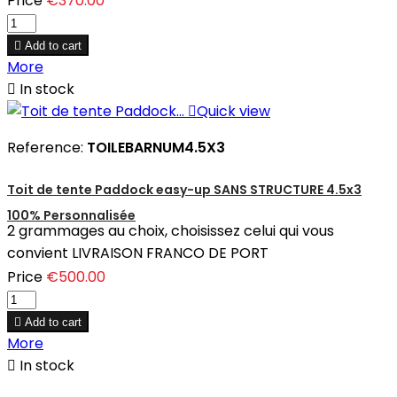
Price
€370.00

Add to cart
More

In stock

Quick view
Reference:
TOILEBARNUM4.5X3
Toit de tente Paddock easy-up SANS STRUCTURE 4.5x3
100% Personnalisée
2 grammages au choix, choisissez celui qui vous
convient LIVRAISON FRANCO DE PORT
Price
€500.00

Add to cart
More

In stock