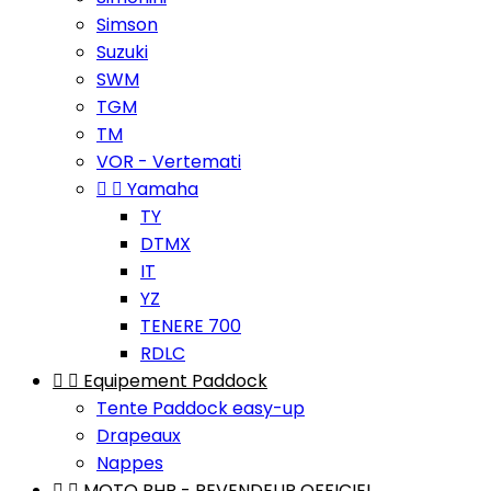
Simson
Suzuki
SWM
TGM
TM
VOR - Vertemati


Yamaha
TY
DTMX
IT
YZ
TENERE 700
RDLC


Equipement Paddock
Tente Paddock easy-up
Drapeaux
Nappes


MOTO BHR - REVENDEUR OFFICIEL