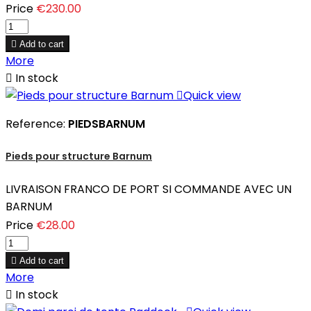
Price
€230.00

Add to cart
More

In stock

Quick view
Reference:
PIEDSBARNUM
Pieds pour structure Barnum
LIVRAISON FRANCO DE PORT SI COMMANDE AVEC UN
BARNUM
Price
€28.00

Add to cart
More

In stock