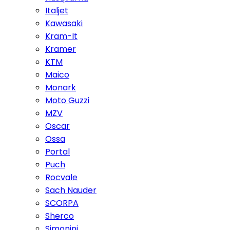
Italjet
Kawasaki
Kram-It
Kramer
KTM
Maico
Monark
Moto Guzzi
MZV
Oscar
Ossa
Portal
Puch
Rocvale
Sach Nauder
SCORPA
Sherco
Simonini