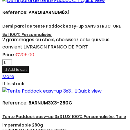

Quick view
Reference:
PAROIBARNUM6X1
Demi paroi de tente Paddock easy-up SANS STRUCTURE
6x1 100% Personnalisée
2 grammages au choix, choisissez celui qui vous
convient LIVRAISON FRANCO DE PORT
Price
€205.00

Add to cart
More

In stock

Quick view
Reference:
BARNUM3X3-280G
Tente Paddock easy-up 3x3 LUX 100% Personnalisée. Toile
imperméable 280g