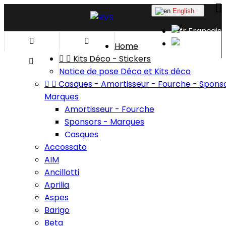
English

Français


English
Home


Kits Déco - Stickers

Notice de pose Déco et Kits déco


Casques - Amortisseur - Fourche - Sponso
Marques
Amortisseur - Fourche
Sponsors - Marques
Casques
Accossato
AIM
Ancillotti
Aprilia
Aspes
Barigo
Beta