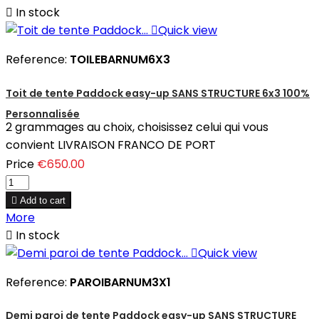

In stock

Quick view
Reference:
TOILEBARNUM6X3
Toit de tente Paddock easy-up SANS STRUCTURE 6x3 100%
Personnalisée
2 grammages au choix, choisissez celui qui vous
convient LIVRAISON FRANCO DE PORT
Price
€650.00

Add to cart
More

In stock

Quick view
Reference:
PAROIBARNUM3X1
Demi paroi de tente Paddock easy-up SANS STRUCTURE