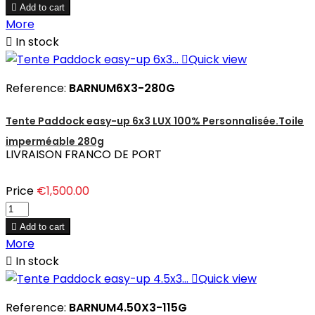

Add to cart
More

In stock

Quick view
Reference:
BARNUM6X3-280G
Tente Paddock easy-up 6x3 LUX 100% Personnalisée.Toile
imperméable 280g
LIVRAISON FRANCO DE PORT
Price
€1,500.00

Add to cart
More

In stock

Quick view
Reference:
BARNUM4.50X3-115G