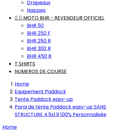
Drapeaux
Nappes


MOTO BHR - REVENDEUR OFFICIEL
BHR 50
BHR 250 F
BHR 250 R
BHR 300 R
BHR 450 R
T SHIRTS
NUMEROS DE COURSE
Home
Equipement Paddock
Tente Paddock easy-up
Paroi de tente Paddock easy-up SANS
STRUCTURE 4.5x1.9 100% Personnalisée
Home