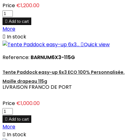
Price
€1,200.00

Add to cart
More

In stock

Quick view
Reference:
BARNUM6X3-115G
Tente Paddock easy-up 6x3 ECO 100% Personnalisée.
Maille drapeau 115g
LIVRAISON FRANCO DE PORT
Price
€1,000.00

Add to cart
More

In stock