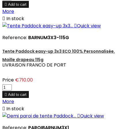

Add to cart
More

In stock

Quick view
Reference:
BARNUM3X3-115G
Tente Paddock easy-up 3x3 ECO 100% Personnalisée.
Maille drapeau 115g
LIVRAISON FRANCO DE PORT
Price
€710.00

Add to cart
More

In stock

Quick view
Reference:
PAROIBARNUM3X1