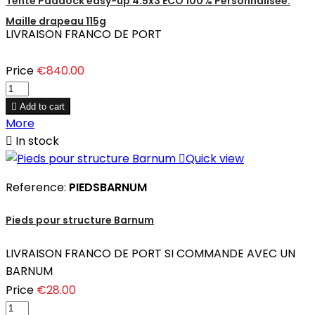
Tente Paddock easy-up 4.5x3 ECO 100% Personnalisée.
Maille drapeau 115g
LIVRAISON FRANCO DE PORT
Price
€840.00

Add to cart
More

In stock

Quick view
Reference:
PIEDSBARNUM
Pieds pour structure Barnum
LIVRAISON FRANCO DE PORT SI COMMANDE AVEC UN
BARNUM
Price
€28.00