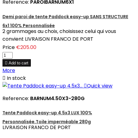
Reference:
PAROIBARNUM6X1
Demi paroi de tente Paddock easy-up SANS STRUCTURE
6x1 100% Personnalisée
2 grammages au choix, choisissez celui qui vous
convient LIVRAISON FRANCO DE PORT
Price
€205.00

Add to cart
More

In stock

Quick view
Reference:
BARNUM4.50X3-280G
Tente Paddock easy-up 4.5x3 LUX 100%
Personnalisée.Toile imperméable 280g
LIVRAISON FRANCO DE PORT