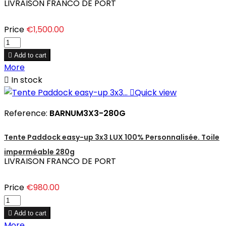
LIVRAISON FRANCO DE PORT
Price
€1,500.00

Add to cart
More

In stock

Quick view
Reference:
BARNUM3X3-280G
Tente Paddock easy-up 3x3 LUX 100% Personnalisée. Toile
imperméable 280g
LIVRAISON FRANCO DE PORT
Price
€980.00

Add to cart
More