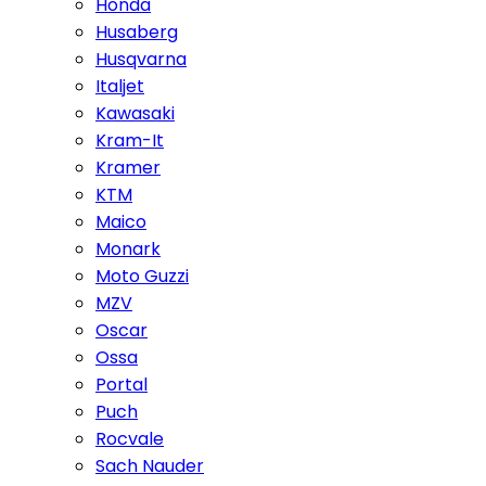
Honda
Husaberg
Husqvarna
Italjet
Kawasaki
Kram-It
Kramer
KTM
Maico
Monark
Moto Guzzi
MZV
Oscar
Ossa
Portal
Puch
Rocvale
Sach Nauder