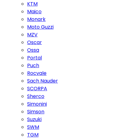
KTM
Maico
Monark
Moto Guzzi
MZV
Oscar
Ossa
Portal
Puch
Rocvale
Sach Nauder
SCORPA
Sherco
Simonini
Simson
Suzuki
SWM
TGM