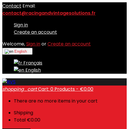
Contact
Email:
contact@racingandvintagesolutions.fr
Sign in
Create an account
Welcome,
Sign in
or
Create an account
English

Français
English
shopping_cart
Cart:
0
Products - €0.00
There are no more items in your cart
Shipping
Total
€0.00