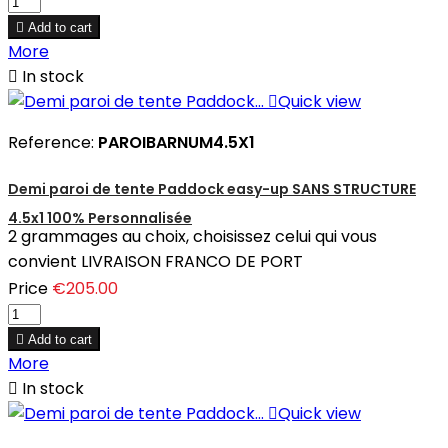

Add to cart
More

In stock

Quick view
Reference:
PAROIBARNUM4.5X1
Demi paroi de tente Paddock easy-up SANS STRUCTURE
4.5x1 100% Personnalisée
2 grammages au choix, choisissez celui qui vous
convient LIVRAISON FRANCO DE PORT
Price
€205.00

Add to cart
More

In stock

Quick view