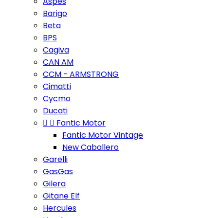
Aspes
Barigo
Beta
BPS
Cagiva
CAN AM
CCM - ARMSTRONG
Cimatti
Cycmo
Ducati


Fantic Motor
Fantic Motor Vintage
New Caballero
Garelli
GasGas
Gilera
Gitane Elf
Hercules