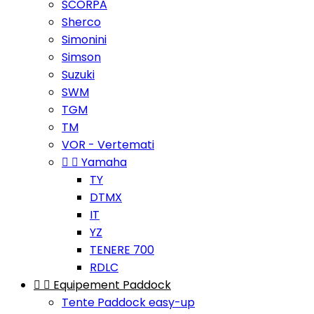
SCORPA
Sherco
Simonini
Simson
Suzuki
SWM
TGM
TM
VOR - Vertemati


Yamaha
TY
DTMX
IT
YZ
TENERE 700
RDLC


Equipement Paddock
Tente Paddock easy-up