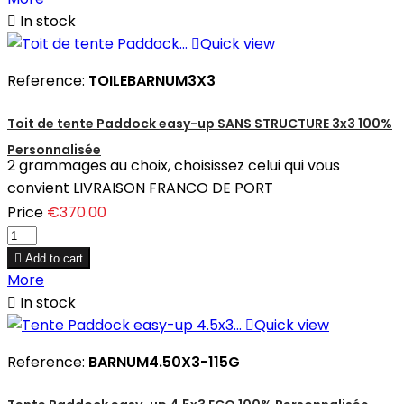

In stock

Quick view
Reference:
TOILEBARNUM3X3
Toit de tente Paddock easy-up SANS STRUCTURE 3x3 100%
Personnalisée
2 grammages au choix, choisissez celui qui vous
convient LIVRAISON FRANCO DE PORT
Price
€370.00

Add to cart
More

In stock

Quick view
Reference:
BARNUM4.50X3-115G