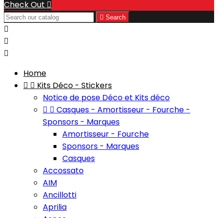
Check Out


Search



Home


Kits Déco - Stickers
Notice de pose Déco et Kits déco


Casques - Amortisseur - Fourche -
Sponsors - Marques
Amortisseur - Fourche
Sponsors - Marques
Casques
Accossato
AIM
Ancillotti
Aprilia