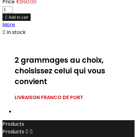
Price
€650.00

Add to cart
More

In stock
2 grammages au choix,
choisissez celui qui vous
convient
LIVRAISON FRANCO DE PORT
Products
Products

