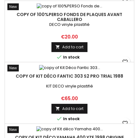
favorite_border
New
COPY OF 100%PERSO FONDS DE PLAQUES AVANT
CABALLERO
DECO vinyle plastifié
Price
€20.00
Add to cart


In stock
favorite_border
New
COPY OF KIT DÉCO FANTIC 303 S2 PRO TRIAL 1988
KIT DECO vinyle plastifié
Price
€65.00
Add to cart


In stock
favorite_border
New
COPY OF KIT DÉCO YAMAHA 400 YZF 1998 ORIGINE