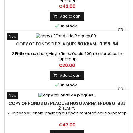
Price
€42.00
Add to cart


In stock
favorite_border
New
COPY OF FONDS DE PLAQUES 80 KRAM-IT 198-84
2 Finitions au choix, vinyle fin ou épais 400µ renforcé colle
supergrip
Price
€30.00
Add to cart


In stock
favorite_border
New
COPY OF FONDS DE PLAQUES HUSQVARNA ENDURO 1983
2 TEMPS
2 Finitions au choix, vinyle fin ou épais renforcé colle supergrip
Price
€42.00