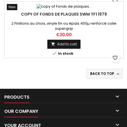
favorite_border
New
COPY OF FONDS DE PLAQUES SWM TF1 1979
2 Finitions au choix, vinyle fin ou épais 400µ renforcé colle
supergrip
Price
€30.00
Add to cart


In stock
favorite_border
BACK TO TOP


PRODUCTS

OUR COMPANY

YOUR ACCOUNT