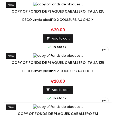
New
COPY OF FONDS DE PLAQUES CABALLERO ITALIA 125
DECO vinyle plastifié 2 COULEURS AU CHOIX
Price
€20.00
Add to cart


In stock
favorite_border
New
COPY OF FONDS DE PLAQUES CABALLERO ITALIA 125
DECO vinyle plastifié 2 COULEURS AU CHOIX
Price
€20.00
Add to cart


In stock
favorite_border
New
COPY OF FONDS DE PLAQUES CABALLERO FM