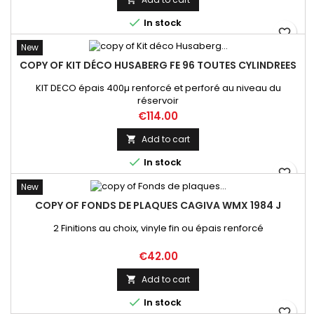

In stock
favorite_border
New
COPY OF KIT DÉCO HUSABERG FE 96 TOUTES CYLINDREES
KIT DECO épais 400µ renforcé et perforé au niveau du
réservoir
Price
€114.00
Add to cart


In stock
favorite_border
New
COPY OF FONDS DE PLAQUES CAGIVA WMX 1984 J
2 Finitions au choix, vinyle fin ou épais renforcé
Price
€42.00
Add to cart


In stock
favorite_border