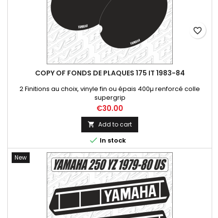
favorite_border
COPY OF FONDS DE PLAQUES 175 IT 1983-84
2 Finitions au choix, vinyle fin ou épais 400µ renforcé colle
supergrip
Price
€30.00
Add to cart


In stock
New