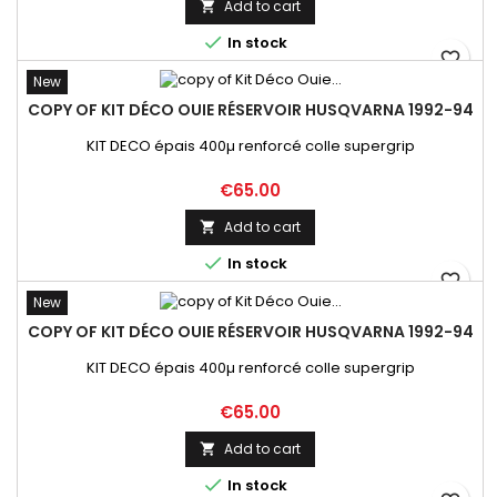
Add to cart


In stock
favorite_border
New
COPY OF KIT DÉCO OUIE RÉSERVOIR HUSQVARNA 1992-94
KIT DECO épais 400µ renforcé colle supergrip
Price
€65.00
Add to cart


In stock
favorite_border
New
COPY OF KIT DÉCO OUIE RÉSERVOIR HUSQVARNA 1992-94
KIT DECO épais 400µ renforcé colle supergrip
Price
€65.00
Add to cart


In stock