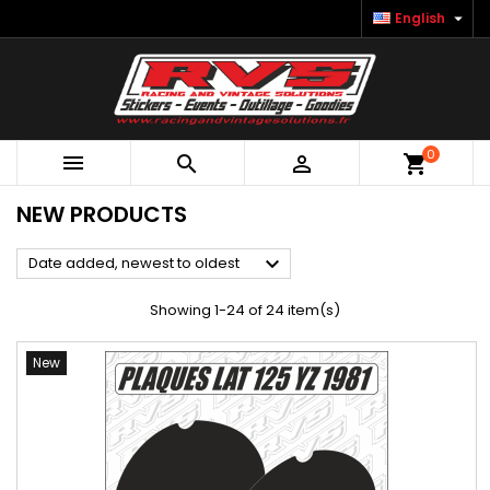

English
0



shopping_cart
NEW PRODUCTS

Date added, newest to oldest
Showing 1-24 of 24 item(s)
New