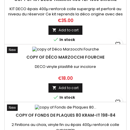
KIT DECO épais 400µ renforcé colle supergrip et perforé au
niveau du réservoir Ce kit reprends la déco origine avec des
stickers à coller directement sur les plastiques des gardes
Price
€35.00
boues AV et AR et sur le bras oscillant ( sans fond )
Add to cart


In stock
favorite_border
New
COPY OF DÉCO MARZOCCHI FOURCHE
DECO vinyle plastifié sur incolore
Price
€18.00
Add to cart


In stock
favorite_border
New
COPY OF FONDS DE PLAQUES 80 KRAM-IT 198-84
2 Finitions au choix, vinyle fin ou épais 400µ renforcé colle
supergrip