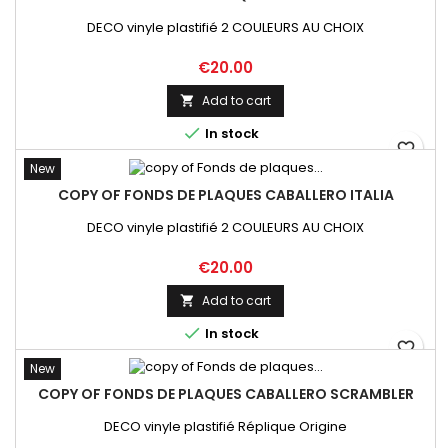
DECO vinyle plastifié 2 COULEURS AU CHOIX
Price
€20.00
Add to cart


In stock
favorite_border
New
COPY OF FONDS DE PLAQUES CABALLERO ITALIA
DECO vinyle plastifié 2 COULEURS AU CHOIX
Price
€20.00
Add to cart


In stock
favorite_border
New
COPY OF FONDS DE PLAQUES CABALLERO SCRAMBLER
DECO vinyle plastifié Réplique Origine