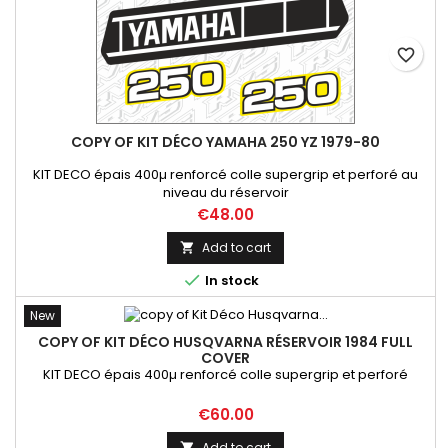
favorite_border
COPY OF KIT DÉCO YAMAHA 250 YZ 1979-80
KIT DECO épais 400µ renforcé colle supergrip et perforé au
niveau du réservoir
Price
€48.00
Add to cart


In stock
New
COPY OF KIT DÉCO HUSQVARNA RÉSERVOIR 1984 FULL
COVER
KIT DECO épais 400µ renforcé colle supergrip et perforé
Price
€60.00
Add to cart
