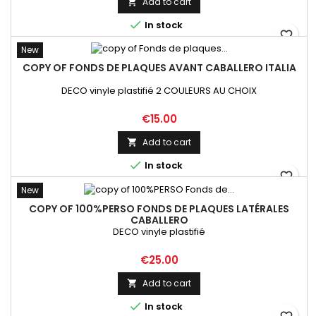
Add to cart


In stock
favorite_border
New
COPY OF FONDS DE PLAQUES AVANT CABALLERO ITALIA
DECO vinyle plastifié 2 COULEURS AU CHOIX
Price
€15.00
Add to cart


In stock
favorite_border
New
COPY OF 100%PERSO FONDS DE PLAQUES LATÉRALES
CABALLERO
DECO vinyle plastifié
Price
€25.00
Add to cart


In stock