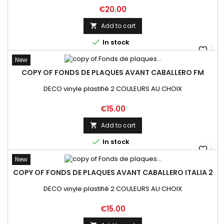
Price
€20.00
Add to cart


In stock
favorite_border
New
COPY OF FONDS DE PLAQUES AVANT CABALLERO FM
DECO vinyle plastifié 2 COULEURS AU CHOIX
Price
€15.00
Add to cart


In stock
favorite_border
New
COPY OF FONDS DE PLAQUES AVANT CABALLERO ITALIA 2
DECO vinyle plastifié 2 COULEURS AU CHOIX
Price
€15.00