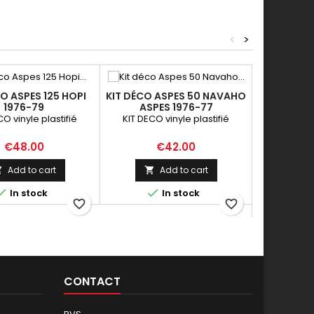
<
>
O ASPES 125 HOPI
KIT DÉCO ASPES 50 NAVAHO
1976-79
ASPES 1976-77
COPY OF
CO vinyle plastifié
KIT DECO vinyle plastifié
ROCVA
KIT DECO 
Price
Price
€48.00
€42.00
P
Add to cart
Add to cart





In stock
In stock
favorite_border
favorite_border

CONTACT