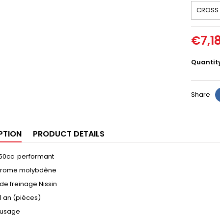
€7,1
Quantit
Share
PTION
PRODUCT DETAILS
50cc performant
hrome molybdène
de freinage Nissin
1 an (pièces)
d’usage