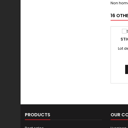
Non hom
16 OTH
STI
Lot d
PRODUCTS
OUR C