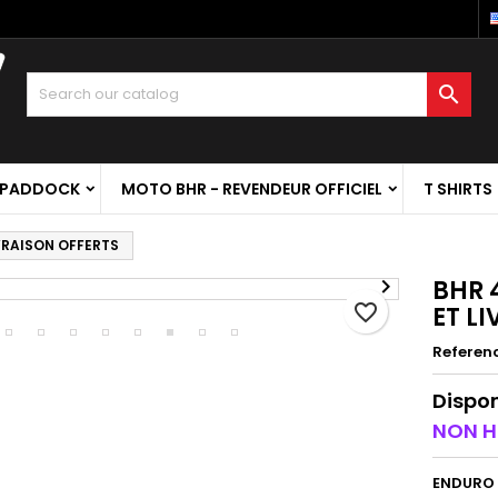

 PADDOCK
MOTO BHR - REVENDEUR OFFICIEL
T SHIRTS
IVRAISON OFFERTS

BHR 
favorite_border
ET L
Referen
Dispon
NON 
ENDURO