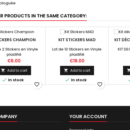
ologuée
ER PRODUCTS IN THE SAME CATEGORY:
CKERS CHAMPION
KIT STICKERS MAD
KIT DÉC
e 2 Stickers en Vinyle
Lot de 10 Stickers en Vinyle
KIT DE
plastifié
plastifié
Price
Price
€6.00
€18.00
Add to cart
Add to cart




In stock
In stock
favorite_border
favorite_border
OMPANY
YOUR ACCOUNT