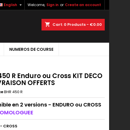

English
Welcome,
Sign in
or
Create an account
shopping_cart
Cart:
0
Products - €0.00
NUMEROS DE COURSE
450 R Enduro ou Cross KIT DECO
IVRAISON OFFERTS
ce
BHR 450 R
ible en 2 versions - ENDURO ou CROSS
HOMOLOGUEE
 - CROSS