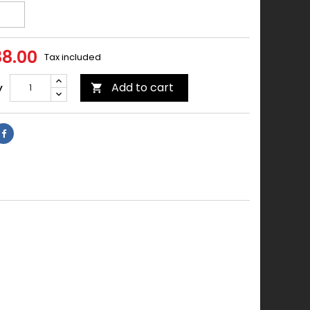
88.00
Tax included
Add to cart
y
