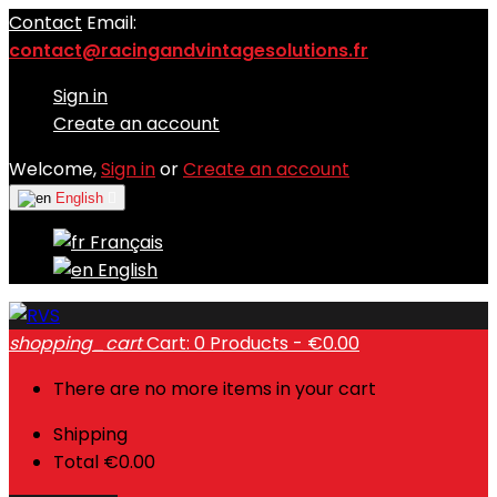
Contact
Email:
contact@racingandvintagesolutions.fr
Sign in
Create an account
Welcome,
Sign in
or
Create an account
English

Français
English
shopping_cart
Cart:
0
Products - €0.00
There are no more items in your cart
Shipping
Total
€0.00