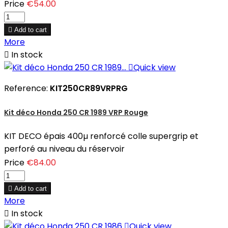
Price
€54.00

Add to cart
More

In stock

Quick view
Reference:
KIT250CR89VRPRG
Kit déco Honda 250 CR 1989 VRP Rouge
KIT DECO épais 400µ renforcé colle supergrip et
perforé au niveau du réservoir
Price
€84.00

Add to cart
More

In stock

Quick view