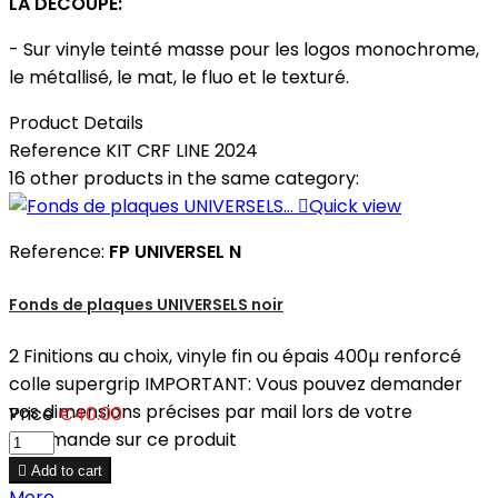
LA DECOUPE:
- Sur vinyle teinté masse pour les logos monochrome,
le métallisé, le mat, le fluo et le texturé.
Product Details
Reference
KIT CRF LINE 2024
16 other products in the same category:

Quick view
Reference:
FP UNIVERSEL N
Fonds de plaques UNIVERSELS noir
2 Finitions au choix, vinyle fin ou épais 400µ renforcé
colle supergrip IMPORTANT: Vous pouvez demander
vos dimensions précises par mail lors de votre
Price
€40.00
commande sur ce produit

Add to cart
More