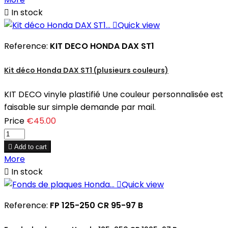

In stock

Quick view
Reference:
KIT DECO HONDA DAX ST1
Kit déco Honda DAX ST1 (plusieurs couleurs)
KIT DECO vinyle plastifié Une couleur personnalisée est
faisable sur simple demande par mail.
Price
€45.00

Add to cart
More

In stock

Quick view
Reference:
FP 125-250 CR 95-97 B