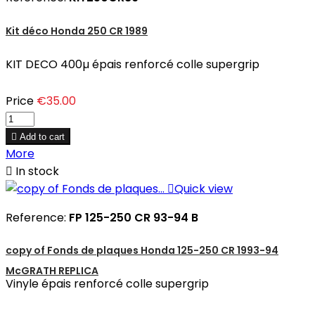
Kit déco Honda 250 CR 1989
KIT DECO 400µ épais renforcé colle supergrip
Price
€35.00

Add to cart
More

In stock

Quick view
Reference:
FP 125-250 CR 93-94 B
copy of Fonds de plaques Honda 125-250 CR 1993-94
McGRATH REPLICA
Vinyle épais renforcé colle supergrip