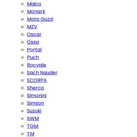
Maico
Monark
Moto Guzzi
MZV
Oscar
Ossa
Portal
Puch
Rocvale
Sach Nauder
SCORPA
Sherco
Simonini
Simson
Suzuki
SWM
TGM
TM