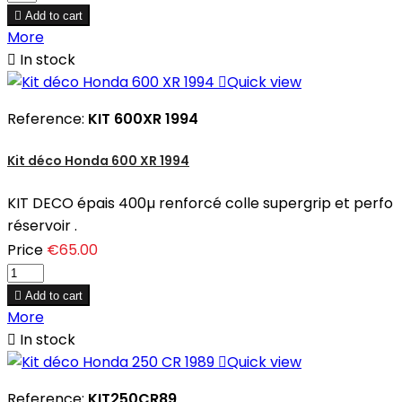

Add to cart
More

In stock

Quick view
Reference:
KIT 600XR 1994
Kit déco Honda 600 XR 1994
KIT DECO épais 400µ renforcé colle supergrip et perfo
réservoir .
Price
€65.00

Add to cart
More

In stock

Quick view
Reference:
KIT250CR89