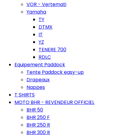
VOR - Vertemati
Yamaha
TY
DTMX
IT
YZ
TENERE 700
RDLC
Equipement Paddock
Tente Paddock easy-up
Drapeaux
Nappes
T SHIRTS
MOTO BHR - REVENDEUR OFFICIEL
BHR 50
BHR 250 F
BHR 250 R
BHR 300 R