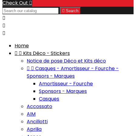
Check Out


Search



Home


Kits Déco - Stickers
Notice de pose Déco et Kits déco


Casques - Amortisseur - Fourche -
Sponsors - Marques
Amortisseur - Fourche
Sponsors - Marques
Casques
Accossato
AIM
Ancillotti
Aprilia