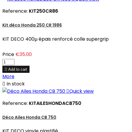
Reference:
KIT250CR86
Kit déco Honda 250 CR 1986
KIT DECO 400µ épais renforcé colle supergrip
Price
€35.00

Add to cart
More

In stock

Quick view
Reference:
KITAILESHONDACB750
Déco Ailes Honda CB 750
KIT DECO vinyle plastifié