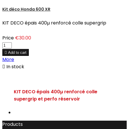
Kit déco Honda 600 XR
KIT DECO épais 400µ renforcé colle supergrip
Price
€30.00

Add to cart
More

In stock
KIT DECO épais 400µ renforcé colle
supergrip et perfo réservoir
Products