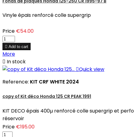
Fonds de plaques Honda 125-250 CR 1995-97 B
Vinyle épais renforcé colle supergrip
Price
€54.00

Add to cart
More

In stock

Quick view
Reference:
KIT CRF WHITE 2024
copy of Kit déco Honda 125 CR PEAK 1991
KIT DECO épais 400µ renforcé colle supergrip et perfo
réservoir
Price
€195.00