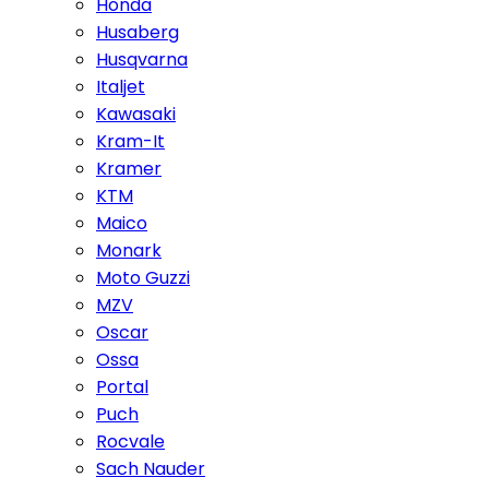
Honda
Husaberg
Husqvarna
Italjet
Kawasaki
Kram-It
Kramer
KTM
Maico
Monark
Moto Guzzi
MZV
Oscar
Ossa
Portal
Puch
Rocvale
Sach Nauder