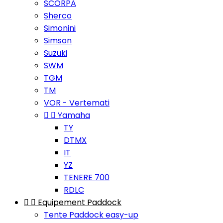
SCORPA
Sherco
Simonini
Simson
Suzuki
SWM
TGM
TM
VOR - Vertemati


Yamaha
TY
DTMX
IT
YZ
TENERE 700
RDLC


Equipement Paddock
Tente Paddock easy-up