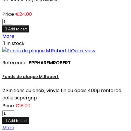
Price
€24.00

Add to cart
More

In stock

Quick view
Reference:
FPPHAREMROBERT
Fonds de plaque M.Robert
2 Finitions au choix, vinyle fin ou épais 400µ renforcé
colle supergrip
Price
€18.00

Add to cart
More