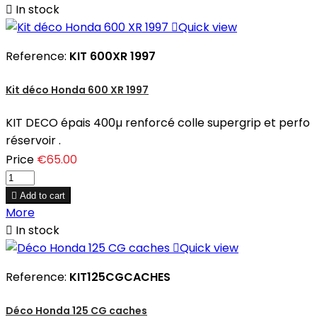

In stock

Quick view
Reference:
KIT 600XR 1997
Kit déco Honda 600 XR 1997
KIT DECO épais 400µ renforcé colle supergrip et perfo
réservoir .
Price
€65.00

Add to cart
More

In stock

Quick view
Reference:
KIT125CGCACHES
Déco Honda 125 CG caches