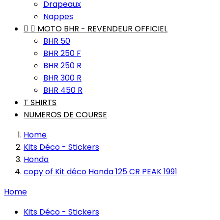
Drapeaux
Nappes


MOTO BHR - REVENDEUR OFFICIEL
BHR 50
BHR 250 F
BHR 250 R
BHR 300 R
BHR 450 R
T SHIRTS
NUMEROS DE COURSE
Home
Kits Déco - Stickers
Honda
copy of Kit déco Honda 125 CR PEAK 1991
Home
Kits Déco - Stickers