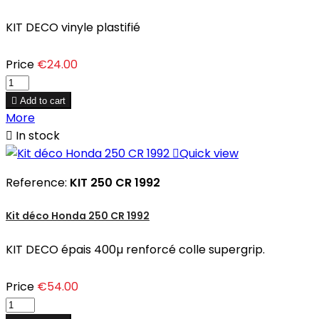
KIT DECO vinyle plastifié
Price
€24.00

Add to cart
More

In stock

Quick view
Reference:
KIT 250 CR 1992
Kit déco Honda 250 CR 1992
KIT DECO épais 400µ renforcé colle supergrip.
Price
€54.00