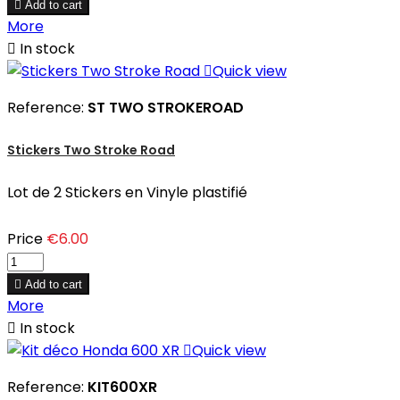

Add to cart
More

In stock

Quick view
Reference:
ST TWO STROKEROAD
Stickers Two Stroke Road
Lot de 2 Stickers en Vinyle plastifié
Price
€6.00

Add to cart
More

In stock

Quick view
Reference:
KIT600XR