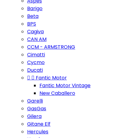
Aspes
Barigo
Beta
BPS
Cagiva
CAN AM
CCM - ARMSTRONG
Cimatti
Cycmo
Ducati


Fantic Motor
Fantic Motor Vintage
New Caballero
Garelli
GasGas
Gilera
Gitane Elf
Hercules