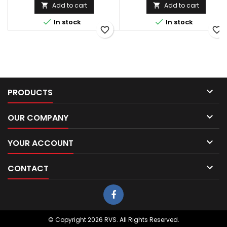
Add to cart
Add to cart




In stock
In stock
favorite_border
favorite_border

PRODUCTS

OUR COMPANY

YOUR ACCOUNT

CONTACT
© Copyright 2026 RVS. All Rights Reserved.