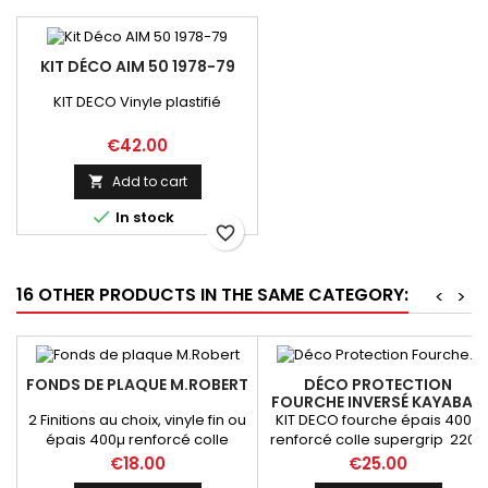
KIT DÉCO AIM 50 1978-79
KIT DECO Vinyle plastifié
Price
€42.00
Add to cart


In stock
favorite_border
16 OTHER PRODUCTS IN THE SAME CATEGORY:
<
>
FONDS DE PLAQUE M.ROBERT
DÉCO PROTECTION
FOURCHE INVERSÉ KAYABA 2
2 Finitions au choix, vinyle fin ou
KIT DECO fourche épais 400µ
épais 400µ renforcé colle
renforcé colle supergrip 220 x
supergrip
160mm
Price
Price
€18.00
€25.00