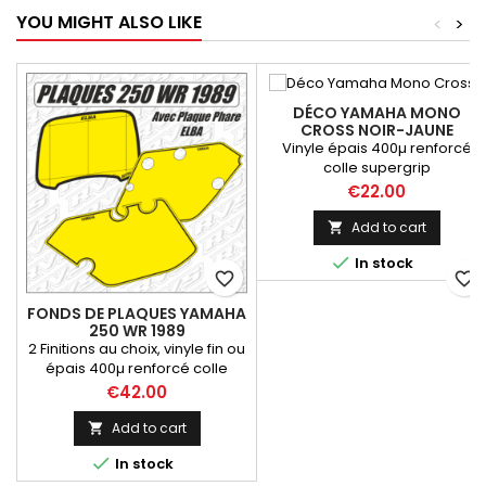
YOU MIGHT ALSO LIKE
<
>
DÉCO YAMAHA MONO
CROSS NOIR-JAUNE
Vinyle épais 400µ renforcé
colle supergrip
Price
€22.00
Add to cart


In stock
favorite_border
favorite_border
FONDS DE PLAQUES YAMAHA
250 WR 1989
2 Finitions au choix, vinyle fin ou
épais 400µ renforcé colle
supergrip
Price
€42.00
Add to cart


In stock