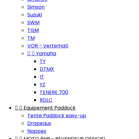
Simson
Suzuki
SWM
TGM
TM
VOR - Vertemati


Yamaha
TY
DTMX
IT
YZ
TENERE 700
RDLC


Equipement Paddock
Tente Paddock easy-up
Drapeaux
Nappes


MOTO BHR - REVENDEUR OFFICIEL