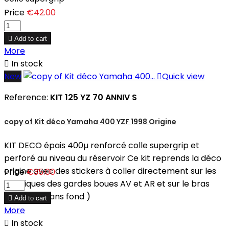
Price
€42.00

Add to cart
More

In stock
New

Quick view
Reference:
KIT 125 YZ 70 ANNIV S
copy of Kit déco Yamaha 400 YZF 1998 Origine
KIT DECO épais 400µ renforcé colle supergrip et
perforé au niveau du réservoir Ce kit reprends la déco
origine avec des stickers à coller directement sur les
Price
€35.00
plastiques des gardes boues AV et AR et sur le bras
oscillant ( sans fond )

Add to cart
More

In stock