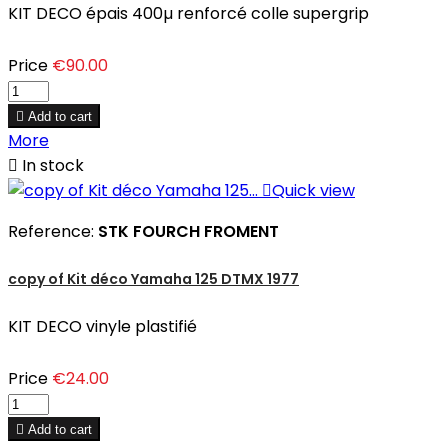
KIT DECO épais 400µ renforcé colle supergrip
Price
€90.00

Add to cart
More

In stock

Quick view
Reference:
STK FOURCH FROMENT
copy of Kit déco Yamaha 125 DTMX 1977
KIT DECO vinyle plastifié
Price
€24.00

Add to cart