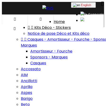
English

Français


English
Home


Kits Déco - Stickers

Notice de pose Déco et Kits déco


Casques - Amortisseur - Fourche - Sponso
Marques
Amortisseur - Fourche
Sponsors - Marques
Casques
Accossato
AIM
Ancillotti
Aprilia
Aspes
Barigo
Beta