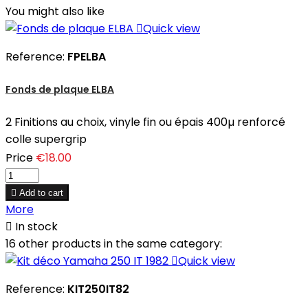
You might also like

Quick view
Reference:
FPELBA
Fonds de plaque ELBA
2 Finitions au choix, vinyle fin ou épais 400µ renforcé
colle supergrip
Price
€18.00

Add to cart
More

In stock
16 other products in the same category:

Quick view
Reference:
KIT250IT82