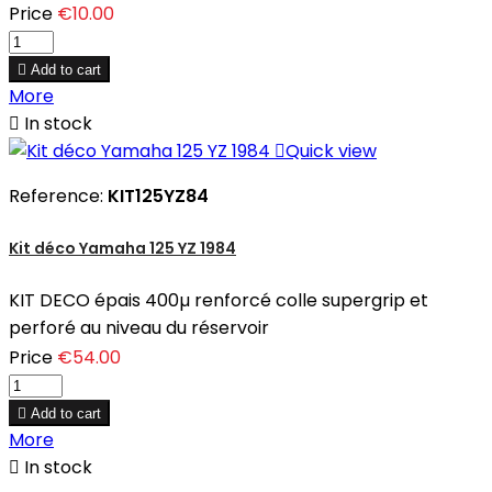
Price
€10.00

Add to cart
More

In stock

Quick view
Reference:
KIT125YZ84
Kit déco Yamaha 125 YZ 1984
KIT DECO épais 400µ renforcé colle supergrip et
perforé au niveau du réservoir
Price
€54.00

Add to cart
More

In stock