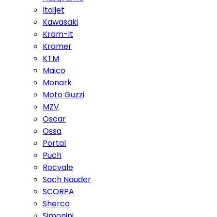
Italjet
Kawasaki
Kram-It
Kramer
KTM
Maico
Monark
Moto Guzzi
MZV
Oscar
Ossa
Portal
Puch
Rocvale
Sach Nauder
SCORPA
Sherco
Simonini