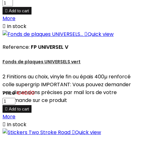

Add to cart
More

In stock

Quick view
Reference:
FP UNIVERSEL V
Fonds de plaques UNIVERSELS vert
2 Finitions au choix, vinyle fin ou épais 400µ renforcé
colle supergrip IMPORTANT: Vous pouvez demander
vos dimensions précises par mail lors de votre
Price
€40.00
commande sur ce produit

Add to cart
More

In stock

Quick view