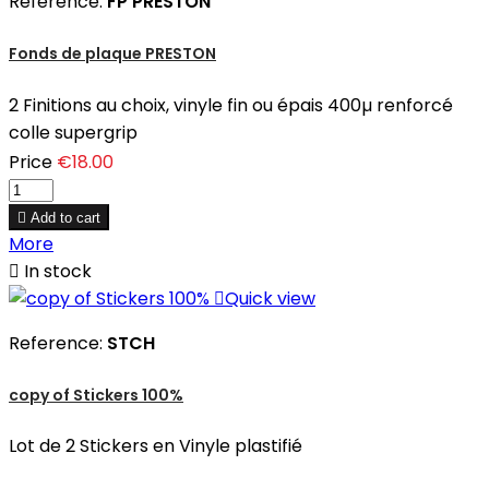
Reference:
FP PRESTON
Fonds de plaque PRESTON
2 Finitions au choix, vinyle fin ou épais 400µ renforcé
colle supergrip
Price
€18.00

Add to cart
More

In stock

Quick view
Reference:
STCH
copy of Stickers 100%
Lot de 2 Stickers en Vinyle plastifié