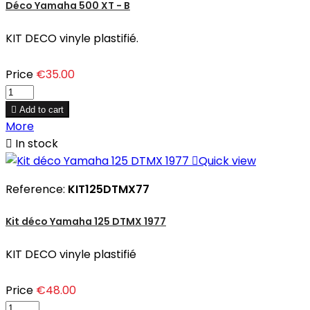
Déco Yamaha 500 XT - B
KIT DECO vinyle plastifié.
Price
€35.00

Add to cart
More

In stock

Quick view
Reference:
KIT125DTMX77
Kit déco Yamaha 125 DTMX 1977
KIT DECO vinyle plastifié
Price
€48.00