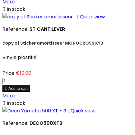
More

In stock

Quick view
Reference:
ST CANTILEVER
copy of Sticker amortisseur MONOCROSS KYB
Vinyle plastifié
Price
€10.00

Add to cart
More

In stock

Quick view
Reference:
DECO500XTB