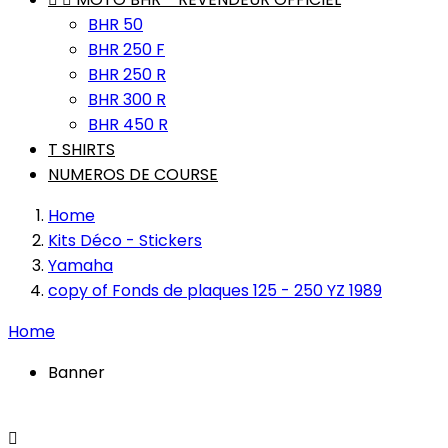
BHR 50
BHR 250 F
BHR 250 R
BHR 300 R
BHR 450 R
T SHIRTS
NUMEROS DE COURSE
Home
Kits Déco - Stickers
Yamaha
copy of Fonds de plaques 125 - 250 YZ 1989
Home
Banner
