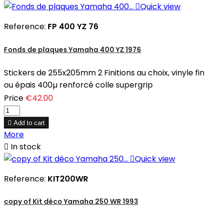

Quick view
Reference:
FP 400 YZ 76
Fonds de plaques Yamaha 400 YZ 1976
Stickers de 255x205mm 2 Finitions au choix, vinyle fin
ou épais 400µ renforcé colle supergrip
Price
€42.00

Add to cart
More

In stock

Quick view
Reference:
KIT200WR
copy of Kit déco Yamaha 250 WR 1993