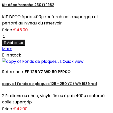
Kit déco Yamaha 250 IT 1982
KIT DECO épais 400µ renforcé colle supergrip et
perforé au niveau du réservoir
Price
€45.00

Add to cart
More

In stock

Quick view
Reference:
FP 125 YZ WR 89 PERSO
copy of Fonds de plaques 125 - 250 YZ / WR 1989 red
2 Finitions au choix, vinyle fin ou épais 400µ renforcé
colle supergrip
Price
€42.00