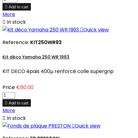

Add to cart
More

In stock

Quick view
Reference:
KIT250WR93
Kit déco Yamaha 250 WR 1993
KIT DECO épais 400µ renforcé colle supergrip
Price
€60.00

Add to cart
More

In stock

Quick view