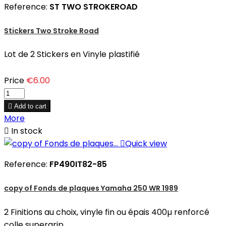
Reference:
ST TWO STROKEROAD
Stickers Two Stroke Road
Lot de 2 Stickers en Vinyle plastifié
Price
€6.00

Add to cart
More

In stock

Quick view
Reference:
FP490IT82-85
copy of Fonds de plaques Yamaha 250 WR 1989
2 Finitions au choix, vinyle fin ou épais 400µ renforcé
colle supergrip