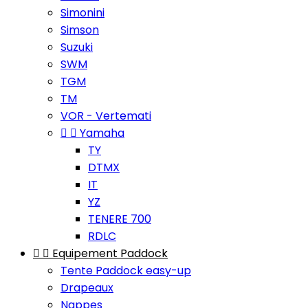
Simonini
Simson
Suzuki
SWM
TGM
TM
VOR - Vertemati


Yamaha
TY
DTMX
IT
YZ
TENERE 700
RDLC


Equipement Paddock
Tente Paddock easy-up
Drapeaux
Nappes