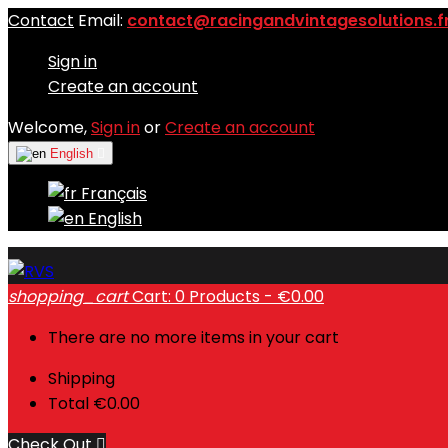
Contact
Email:
contact@racingandvintagesolutions.f
Sign in
Create an account
Welcome,
Sign in
or
Create an account
English

Français
English
shopping_cart
Cart:
0
Products - €0.00
There are no more items in your cart
Shipping
Total
€0.00
Check Out
