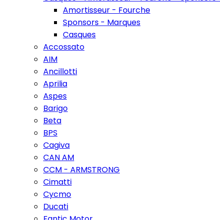
Amortisseur - Fourche
Sponsors - Marques
Casques
Accossato
AIM
Ancillotti
Aprilia
Aspes
Barigo
Beta
BPS
Cagiva
CAN AM
CCM - ARMSTRONG
Cimatti
Cycmo
Ducati
Fantic Motor