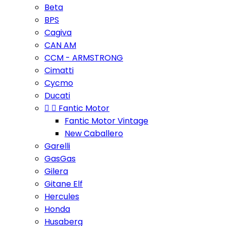
Beta
BPS
Cagiva
CAN AM
CCM - ARMSTRONG
Cimatti
Cycmo
Ducati


Fantic Motor
Fantic Motor Vintage
New Caballero
Garelli
GasGas
Gilera
Gitane Elf
Hercules
Honda
Husaberg