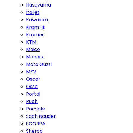
Husqvarna
Italjet
Kawasaki
Kram-It
Kramer
KTM
Maico
Monark
Moto Guzzi
MZV
Oscar
Ossa
Portal
Puch
Rocvale
Sach Nauder
SCORPA
Sherco