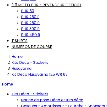


MOTO BHR - REVENDEUR OFFICIEL
BHR 50
BHR 250 F
BHR 250 R
BHR 300 R
BHR 450 R
T SHIRTS
NUMEROS DE COURSE
Home
Kits Déco - Stickers
Husqvarna
Kit Déco Husqvarna 125 WR 83
Home
Kits Déco - Stickers
Notice de pose Déco et Kits déco
Casques - Amortisseur - Fourche - Sponsors