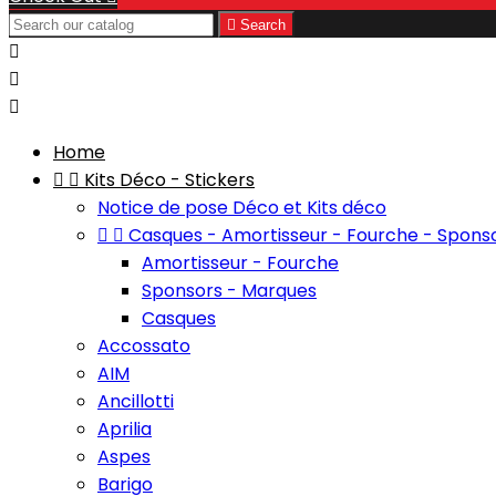

Search



Home


Kits Déco - Stickers
Notice de pose Déco et Kits déco


Casques - Amortisseur - Fourche - Spons
Amortisseur - Fourche
Sponsors - Marques
Casques
Accossato
AIM
Ancillotti
Aprilia
Aspes
Barigo