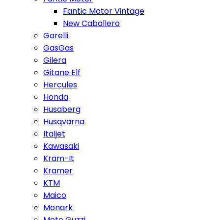
Fantic Motor Vintage
New Caballero
Garelli
GasGas
Gilera
Gitane Elf
Hercules
Honda
Husaberg
Husqvarna
Italjet
Kawasaki
Kram-It
Kramer
KTM
Maico
Monark
Moto Guzzi