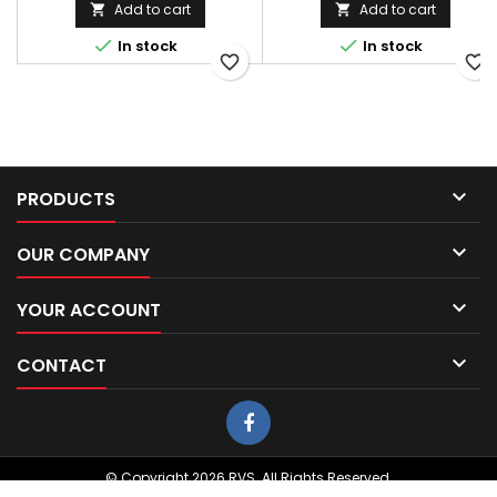
Add to cart
Add to cart




In stock
In stock
favorite_border
favorite_border

PRODUCTS

OUR COMPANY

YOUR ACCOUNT

CONTACT
© Copyright 2026 RVS. All Rights Reserved.