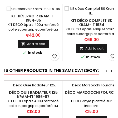
KIT RÉSERVOIR KRAM-IT
1984-85
KIT DÉCO COMPLET 80
KIT DECO épais 400µ renforcé
KRAM-IT 1984
KIT DECO épais 400µ renforcé
colle supergrip et perforé au
colle supergrip et perforé au
niveau du réservoir
Price
€42.00
niveau du réservoir
Price
€66.00
Add to cart

Add to cart


In stock
favorite_border
favorite_border

In stock
16 OTHER PRODUCTS IN THE SAME CATEGORY:
<
>
DÉCO OUIE RADIATEUR 125
DÉCO MARZOCCHI FOURCH
KRAM-IT 1986-87
KIT DECO épais 400µ renforcé
DECO vinyle plastifié sur
colle supergrip et perforé au
incolore
niveau du réservoir
Price
Price
€18.00
€15.00