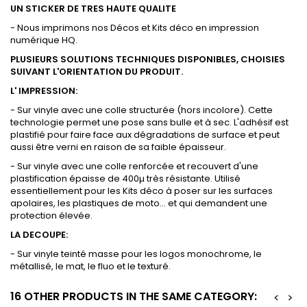
UN STICKER DE TRES HAUTE QUALITE
- Nous imprimons nos Décos et Kits déco en impression
numérique HQ.
PLUSIEURS SOLUTIONS TECHNIQUES DISPONIBLES, CHOISIES
SUIVANT L'ORIENTATION DU PRODUIT.
L' IMPRESSION:
- Sur vinyle avec une colle structurée (hors incolore). Cette
technologie permet une pose sans bulle et à sec. L'adhésif est
plastifié pour faire face aux dégradations de surface et peut
aussi être verni en raison de sa faible épaisseur.
- Sur vinyle avec une colle renforcée et recouvert d'une
plastification épaisse de 400µ très résistante. Utilisé
essentiellement pour les Kits déco à poser sur les surfaces
apolaires, les plastiques de moto... et qui demandent une
protection élevée.
LA DECOUPE:
- Sur vinyle teinté masse pour les logos monochrome, le
métallisé, le mat, le fluo et le texturé.
16 OTHER PRODUCTS IN THE SAME CATEGORY:
<
>