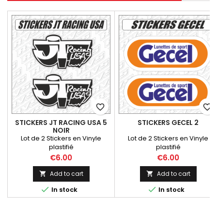
favorite_border
favorite_border
STICKERS JT RACING USA 5
STICKERS GECEL 2
NOIR
Lot de 2 Stickers en Vinyle
Lot de 2 Stickers en Vinyle
plastifié
plastifié
Price
Price
€6.00
€6.00
Add to cart
Add to cart




In stock
In stock