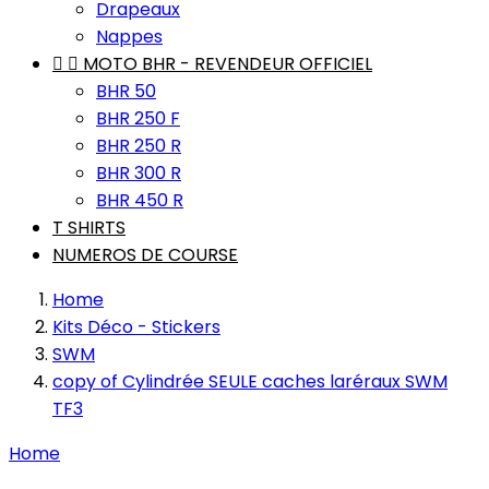
Drapeaux
Nappes


MOTO BHR - REVENDEUR OFFICIEL
BHR 50
BHR 250 F
BHR 250 R
BHR 300 R
BHR 450 R
T SHIRTS
NUMEROS DE COURSE
Home
Kits Déco - Stickers
SWM
copy of Cylindrée SEULE caches laréraux SWM
TF3
Home