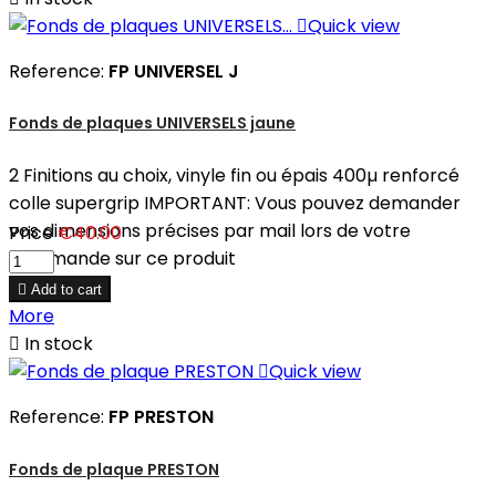

Quick view
Reference:
FP UNIVERSEL J
Fonds de plaques UNIVERSELS jaune
2 Finitions au choix, vinyle fin ou épais 400µ renforcé
colle supergrip IMPORTANT: Vous pouvez demander
vos dimensions précises par mail lors de votre
Price
€40.00
commande sur ce produit

Add to cart
More

In stock

Quick view
Reference:
FP PRESTON
Fonds de plaque PRESTON