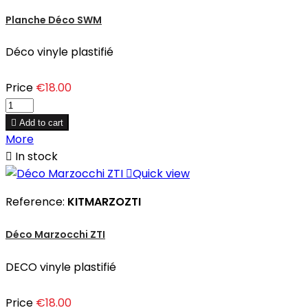
Planche Déco SWM
Déco vinyle plastifié
Price
€18.00

Add to cart
More

In stock

Quick view
Reference:
KITMARZOZTI
Déco Marzocchi ZTI
DECO vinyle plastifié
Price
€18.00