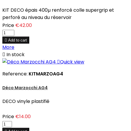
KIT DECO épais 400µ renforcé colle supergrip et
perforé au niveau du réservoir
Price
€42.00

Add to cart
More

In stock

Quick view
Reference:
KITMARZOAG4
Déco Marzocchi AG4
DECO vinyle plastifié
Price
€14.00