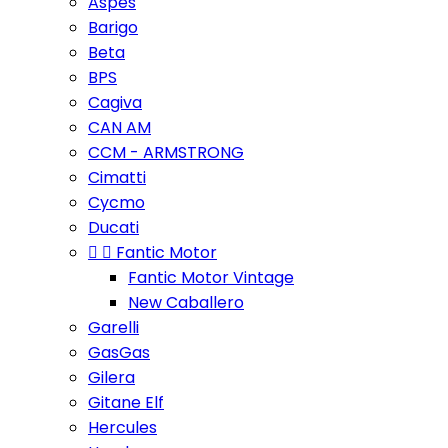
Aspes
Barigo
Beta
BPS
Cagiva
CAN AM
CCM - ARMSTRONG
Cimatti
Cycmo
Ducati


Fantic Motor
Fantic Motor Vintage
New Caballero
Garelli
GasGas
Gilera
Gitane Elf
Hercules