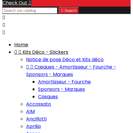
Check Out


Search



Home


Kits Déco - Stickers
Notice de pose Déco et Kits déco


Casques - Amortisseur - Fourche -
Sponsors - Marques
Amortisseur - Fourche
Sponsors - Marques
Casques
Accossato
AIM
Ancillotti
Aprilia