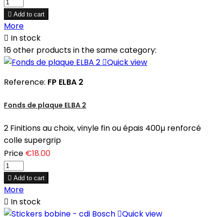

Add to cart
More

In stock
16 other products in the same category:

Quick view
Reference:
FP ELBA 2
Fonds de plaque ELBA 2
2 Finitions au choix, vinyle fin ou épais 400µ renforcé
colle supergrip
Price
€18.00

Add to cart
More

In stock

Quick view