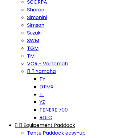
SCORPA
Sherco
Simonini
Simson
Suzuki
SWM
TGM
TM
VOR - Vertemati


Yamaha
TY
DTMX
IT
YZ
TENERE 700
RDLC


Equipement Paddock
Tente Paddock easy-up