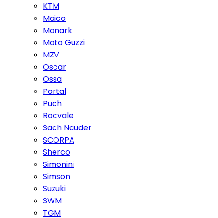
KTM
Maico
Monark
Moto Guzzi
MZV
Oscar
Ossa
Portal
Puch
Rocvale
Sach Nauder
SCORPA
Sherco
Simonini
Simson
Suzuki
SWM
TGM