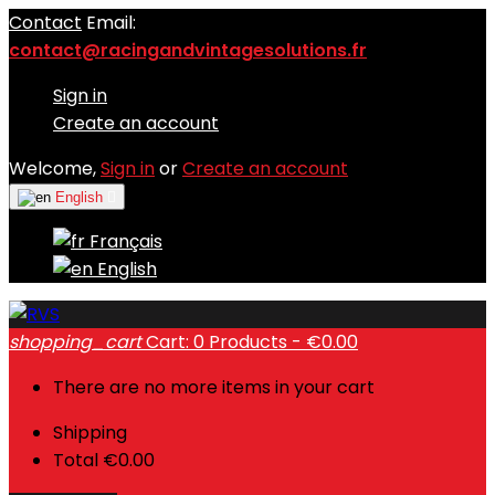
Contact
Email:
contact@racingandvintagesolutions.fr
Sign in
Create an account
Welcome,
Sign in
or
Create an account
English

Français
English
shopping_cart
Cart:
0
Products - €0.00
There are no more items in your cart
Shipping
Total
€0.00