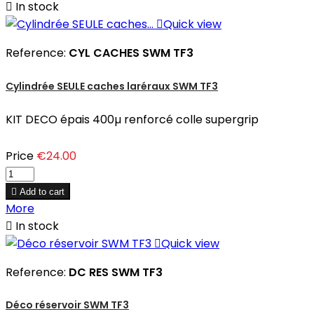

In stock

Quick view
Reference:
CYL CACHES SWM TF3
Cylindrée SEULE caches laréraux SWM TF3
KIT DECO épais 400µ renforcé colle supergrip
Price
€24.00

Add to cart
More

In stock

Quick view
Reference:
DC RES SWM TF3
Déco réservoir SWM TF3