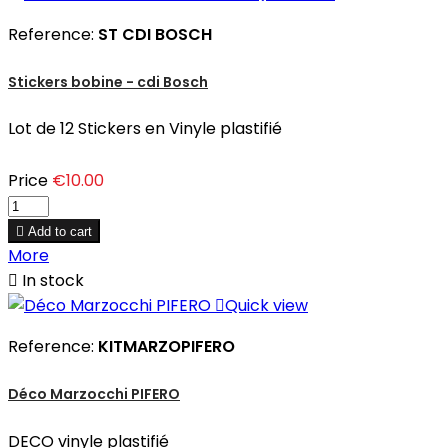
Reference:
ST CDI BOSCH
Stickers bobine - cdi Bosch
Lot de 12 Stickers en Vinyle plastifié
Price
€10.00

Add to cart
More

In stock

Quick view
Reference:
KITMARZOPIFERO
Déco Marzocchi PIFERO
DECO vinyle plastifié