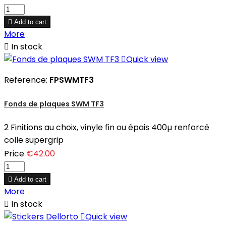

Add to cart
More

In stock

Quick view
Reference:
FPSWMTF3
Fonds de plaques SWM TF3
2 Finitions au choix, vinyle fin ou épais 400µ renforcé
colle supergrip
Price
€42.00

Add to cart
More

In stock

Quick view