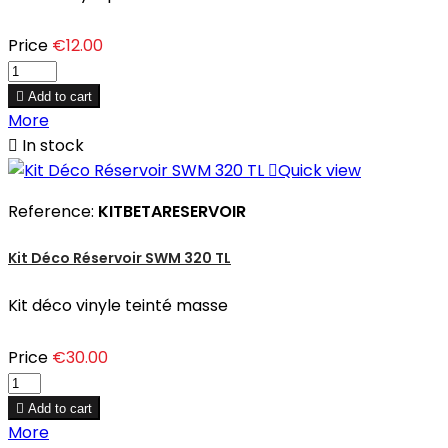
Price
€12.00

Add to cart
More

In stock

Quick view
Reference:
KITBETARESERVOIR
Kit Déco Réservoir SWM 320 TL
Kit déco vinyle teinté masse
Price
€30.00

Add to cart
More