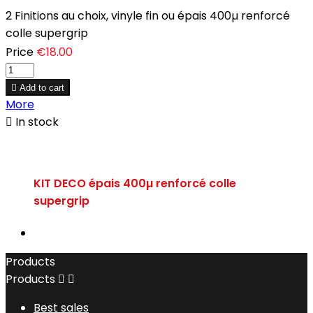
2 Finitions au choix, vinyle fin ou épais 400µ renforcé
colle supergrip
Price
€18.00

Add to cart
More

In stock
KIT DECO épais 400µ renforcé colle
supergrip
Products
Products


Best sales