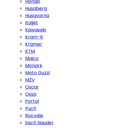
Honda
Husaberg
Husqvarna
Italjet
Kawasaki
Kram-It
Kramer
KTM
Maico
Monark
Moto Guzzi
MZV
Oscar
Ossa
Portal
Puch
Rocvale
Sach Nauder