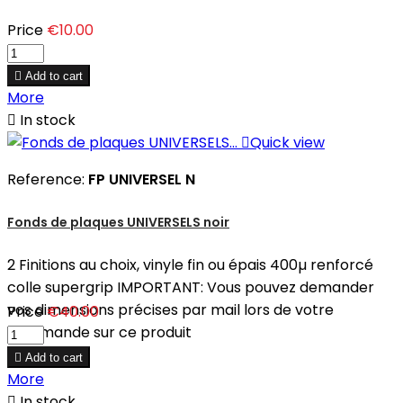
Price
€10.00

Add to cart
More

In stock

Quick view
Reference:
FP UNIVERSEL N
Fonds de plaques UNIVERSELS noir
2 Finitions au choix, vinyle fin ou épais 400µ renforcé
colle supergrip IMPORTANT: Vous pouvez demander
vos dimensions précises par mail lors de votre
Price
€40.00
commande sur ce produit

Add to cart
More

In stock