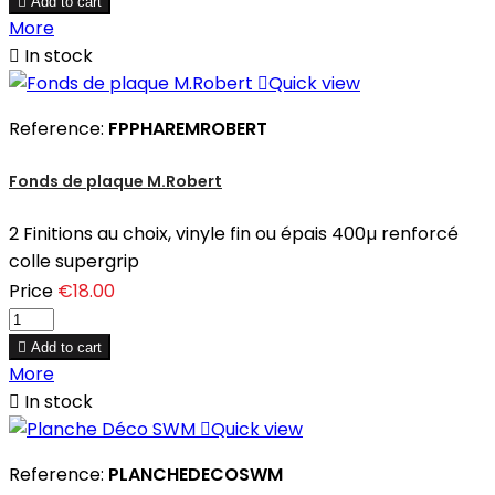

Add to cart
More

In stock

Quick view
Reference:
FPPHAREMROBERT
Fonds de plaque M.Robert
2 Finitions au choix, vinyle fin ou épais 400µ renforcé
colle supergrip
Price
€18.00

Add to cart
More

In stock

Quick view
Reference:
PLANCHEDECOSWM