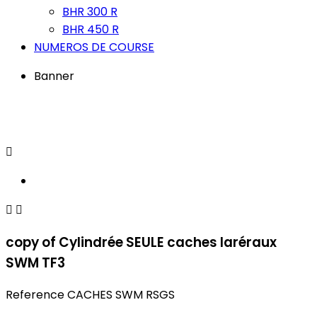
BHR 300 R
BHR 450 R
NUMEROS DE COURSE
Banner



copy of Cylindrée SEULE caches laréraux
SWM TF3
Reference
CACHES SWM RSGS