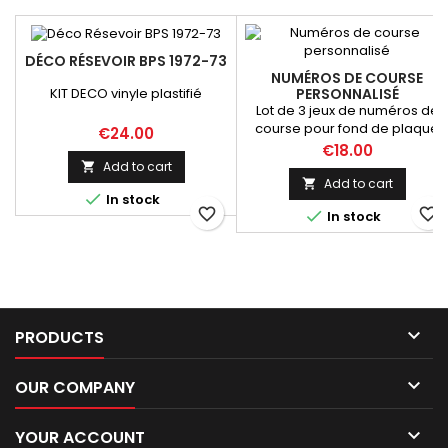
DÉCO RÉSEVOIR BPS 1972-73
NUMÉROS DE COURSE
KIT DECO vinyle plastifié
PERSONNALISÉ
Lot de 3 jeux de numéros de
course pour fond de plaque
Price
€24.00
moto Lettres adhésive teinté
Price
€18.00
masse sous transfert Après la
Add to cart

commande, envoyez nous un
Add to cart


In stock
mail afin de valider les
favorite_border
favorite_border

In stock
numéros, couleur et
dimensions . Vous recevrez
une maquette de validation qu
précèdera l'envoi

PRODUCTS

OUR COMPANY

YOUR ACCOUNT